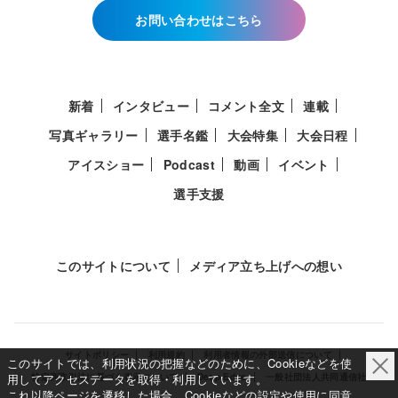
お問い合わせはこちら
新着
インタビュー
コメント全文
連載
写真ギャラリー
選手名鑑
大会特集
大会日程
アイスショー
Podcast
動画
イベント
選手支援
このサイトについて
メディア立ち上げへの想い
サイトポリシー
利用規約
利用者情報の外部送信について
このサイトでは、利用状況の把握などのために、Cookieなどを使
用してアクセスデータを取得・利用しています。
特定商取引法に基づく表示について
Deep Edge
一般社団法人共同通信社
これ以降ページを遷移した場合、Cookieなどの設定や使用に同意