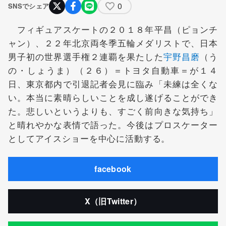
0
SNSでシェア
フィギュアスケートの２０１８年平昌（ピョンチ
ャン）、２２年北京両冬季五輪メダリストで、日本
男子初の世界選手権２連覇を果たした
宇野昌磨
（う
の・しょうま）（２６）＝トヨタ自動車＝が１４
日、東京都内で引退記者会見に臨み「未練は全くな
い。本当に素晴らしいことを成し遂げることができ
た。悲しいというよりも、すごく前向きな気持ち」
と晴れやかな表情で語った。今後はプロスケーター
としてアイスショーを中心に活動する。
facebook
X（旧Twitter）