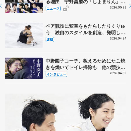
る理由 宇野昌磨の「しょまりん」ら
実力者が相次いで参戦 国内の競争激
2026.05.22
ニュース
化
ペア競技に変革をもたらしたりくりゅ
う 独自のスタイルを創造、発明した
【引退発表後②】
2026.04.24
連載
中野園子コーチ、教えるためにたこ焼
きを焼いてトイレ掃除も 他の競技に
も通用するという坂本花織の筋肉
2026.04.09
インタビュー