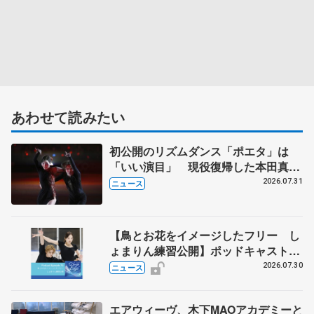
あわせて読みたい
初公開のリズムダンス「ポエタ」は
「いい演目」 現役復帰した本田真
凜、宇野昌磨組がアイスショー
2026.07.31
ニュース
【鳥とお花をイメージしたフリー し
ょまりん練習公開】ポッドキャスト
#75を配信
2026.07.30
ニュース
エアウィーヴ、木下MAOアカデミーと