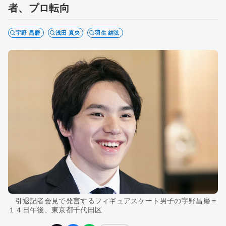
者、プロ転向
宇野 昌磨
浅田 真央
羽生 結弦
引退記者会見で発言するフィギュアスケート男子の宇野昌磨＝
１４日午後、東京都千代田区