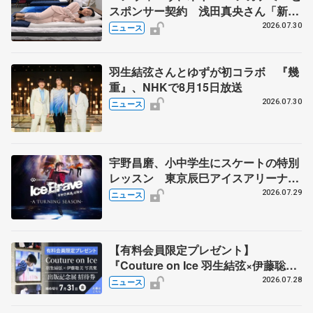
スポンサー契約 浅田真央さん「新た
な挑戦にも寄り添っていただけること
2026.07.30
ニュース
に心強さ」
羽生結弦さんとゆずが初コラボ 『幾
重』、NHKで8月15日放送
2026.07.30
ニュース
宇野昌磨、小中学生にスケートの特別
レッスン 東京辰巳アイスアリーナ
で、「Ice Brave -A TURNING
2026.07.29
ニュース
SEASON-」東京公演の開催記念
【有料会員限定プレゼント】
『Couture on Ice 羽生結弦×伊藤聡美
写真集』 出版記念展の招待券を5名様
2026.07.28
ニュース
に