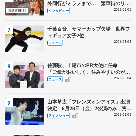
外同行がミラノまで… 繁華街のリン
クでは不良のお兄さんも味方に 小林
2026.08.05
インタビュー
芳子さんが振り返るスケート人生
千葉百音、サマーカップ欠場 世界フ
ィギュア女子2位
2026.08.05
ニュース
佐藤駿、上尾市のPR大使に任命
「ご飯がおいしく、住みやすいのが魅
力」
2026.08.04
ニュース
山本草太「フレンズオンアイス」出演
決定 8月28日（金）2公演のみ 荒川
静香さんプロデュース、20周年のアイ
2026.08.05
アイスショー
スショー