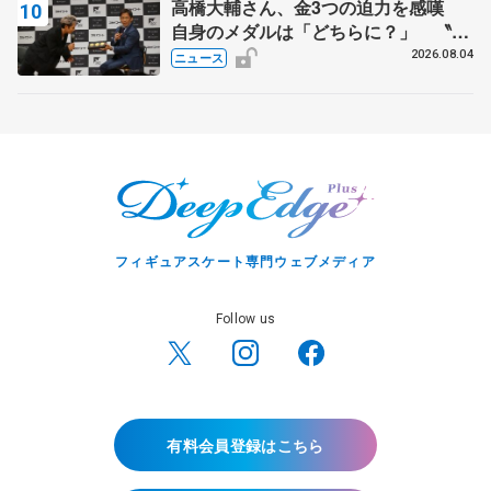
高橋大輔さん、金3つの迫力を感嘆
自身のメダルは「どちらに？」 〝リ
ス兄弟〟オリンピック3連覇の野村忠
2026.08.04
ニュース
宏さんと対談
フィギュアスケート専門ウェブメディア
Follow us
有料会員登録はこちら