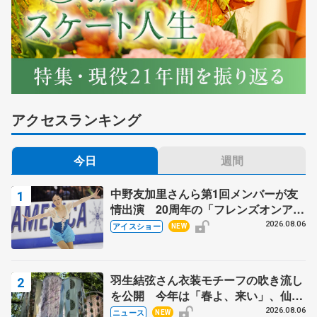
アクセスランキング
今日
週間
中野友加里さんら第1回メンバーが友
情出演 20周年の「フレンズオンアイ
ス」 宮本賢二さん、有川梨絵さん、
2026.08.06
アイスショー
NEW
田村岳斗さんも
羽生結弦さん衣装モチーフの吹き流し
を公開 今年は「春よ、来い」、仙台
の瑞鳳殿
2026.08.06
ニュース
NEW