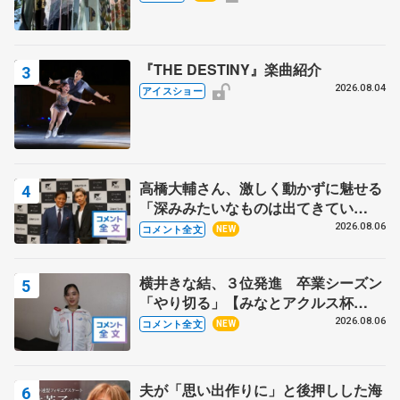
『THE DESTINY』楽曲紹介
2026.08.04
アイスショー
高橋大輔さん、激しく動かずに魅せる
「深みみたいなものは出てきてい
る？」 〝兄さん〟と慕うレジェンド
2026.08.06
コメント全文
NEW
野村忠宏さんと和気あいあい
横井きな結、３位発進 卒業シーズン
「やり切る」【みなとアクルス杯
SP】
2026.08.06
コメント全文
NEW
夫が「思い出作りに」と後押しした海