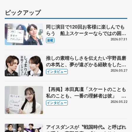
ピックアップ
同じ演目で120回お客様に楽しんでも
らう 船上スケーターならではの困難
とは 影響あったPIW前キャプテン松
2026.07.31
連載
永さんの存在
推しの素晴らしさを伝えたい宇野昌磨
の本気と、夢が遠ざかる経験をした本
田真凜の覚悟
2026.05.27
インタビュー
【再掲】本田真凜「スケートのことも
私のことも、一番の理解者は彼」 引
退時の単独インタビューで語った競技
2026.05.22
インタビュー
人生や家族、恋人、これからの夢…
アイスダンスが〝戦国時代〟と呼ばれ