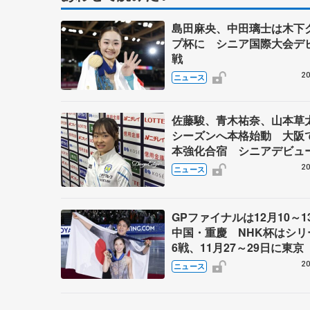
島田麻央、中田璃士は木下
プ杯に シニア国際大会デ
戦
20
ニュース
佐藤駿、青木祐奈、山本草
シーズンへ本格始動 大阪
本強化合宿 シニアデビュ
田麻央らも
20
ニュース
GPファイナルは12月10～1
中国・重慶 NHK杯はシリ
6戦、11月27～29日に東京 
～27年シーズン、国際スケ
20
ニュース
盟発表