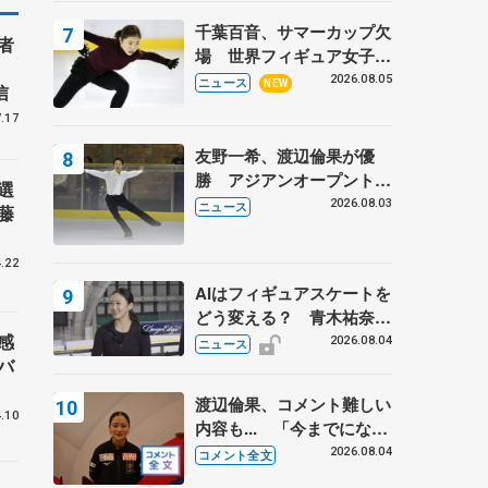
トロフィーフリー後】
千葉百音、サマーカップ欠
者
場 世界フィギュア女子2
位
2026.08.05
ニュース
NEW
信
.17
友野一希、渡辺倫果が優
勝 アジアンオープントロ
選
フィー
2026.08.03
ニュース
藤
.22
AIはフィギュアスケートを
どう変える？ 青木祐奈と
感
考える採点、トレーニング
2026.08.04
ニュース
バ
の未来
渡辺倫果、コメント難しい
.10
内容も... 「今までにない
くらい早めに仕上げられて
2026.08.04
コメント全文
いる」 【アジアンオープ