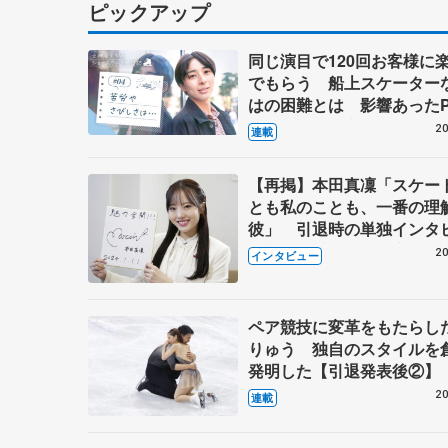
ピックアップ
同じ演目で120回お客様に
でもらう 船上スケーター
はの困難とは 影響あったP
キャプテン松永さんの存在
20
連載
【再掲】本田真凜「スケー
とも私のことも、一番の理
彼」 引退時の単独インタ
で語った競技人生や家族、
20
インタビュー
これからの夢…
ペア競技に変革をもたらし
りゅう 独自のスタイルを
発明した【引退発表後②】
20
連載