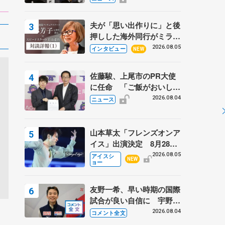
弟〟オリンピック3連覇の
野村忠宏さんと対談
夫が「思い出作りに」と後
押しした海外同行がミラノ
まで… 繁華街のリンクで
2026.08.05
インタビュー
NEW
は不良のお兄さんも味方
に 小林芳子さんが振り返
佐藤駿、上尾市のPR大使
るスケート人生
に任命 「ご飯がおいし
く、住みやすいのが魅力」
2026.08.04
ニュース
山本草太「フレンズオンア
イス」出演決定 8月28日
（金）2公演のみ 荒川静
2026.08.05
アイスシ
NEW
ョー
香さんプロデュース、20
周年のアイスショー
友野一希、早い時期の国際
試合が良い自信に 宇野昌
磨の現役復帰に思っている
2026.08.04
コメント全文
こと 【アジアンオープン