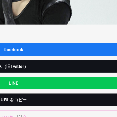
facebook
X（旧Twitter）
LINE
URLをコピー
いいね
0