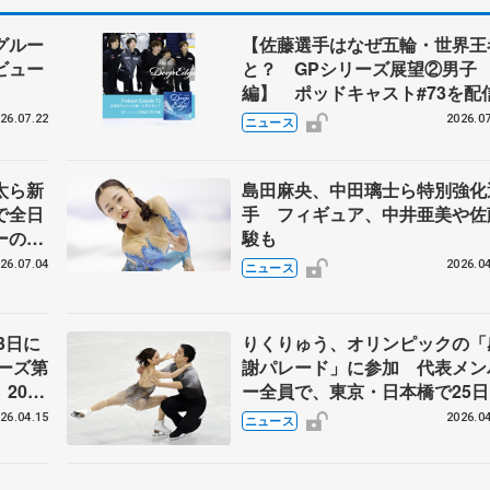
グルー
【佐藤選手はなぜ五輪・世界王
ビュー
と？ GPシリーズ展望②男子
編】 ポッドキャスト#73を配
26.07.22
2026.07
ニュース
太ら新
島田麻央、中田璃士ら特別強化
で全日
手 フィギュア、中井亜美や佐
ーの島
駿も
26.07.04
2026.04
ニュース
3日に
りくりゅう、オリンピックの「
ーズ第
謝パレード」に参加 代表メン
2026
ー全員で、東京・日本橋で25日
ート連
26.04.15
2026.04
ニュース