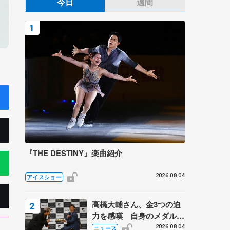
今日
週間
『THE DESTINY』楽曲紹介
2026.08.04
アイスショー
高橋大輔さん、金3つの迫
力を感嘆 自身のメダルは
「どちらに？」 〝リス兄
2026.08.04
ニュース