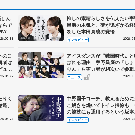
楽しん
推しの素晴らしさを伝えたい宇
ならで
昌磨の本気と、夢が遠ざかる経
IW前
をした本田真凜の覚悟
26.07.31
2026.05
インタビュー
トのこ
アイスダンスが〝戦国時代〟と
解者は
ばれる理由 宇野昌磨の「しょ
ビュー
りん」ら実力者が相次いで参
恋人、
国内の競争激化
26.05.22
2026.05
ニュース
たりく
中野園子コーチ、教えるために
創造、
こ焼きを焼いてトイレ掃除も 
の競技にも通用するという坂本
織の筋肉
26.04.24
2026.04
インタビュー