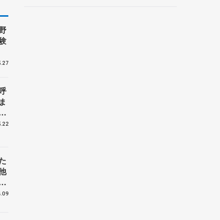
ントロフィー女子フリー】
野
験
.27
呼
ま
戦
.22
た
他
花
.09