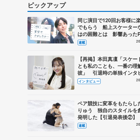
ピックアップ
同じ演目で120回お客様に
でもらう 船上スケーター
はの困難とは 影響あったP
キャプテン松永さんの存在
20
連載
【再掲】本田真凜「スケー
とも私のことも、一番の理
彼」 引退時の単独インタ
で語った競技人生や家族、
20
インタビュー
これからの夢…
ペア競技に変革をもたらし
りゅう 独自のスタイルを
発明した【引退発表後②】
20
連載