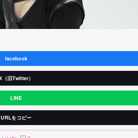
facebook
X（旧Twitter）
LINE
URLをコピー
いいね
0