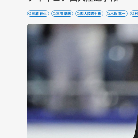
三浦 佳生
三浦 璃来
四大陸選手権
木原 龍一
村