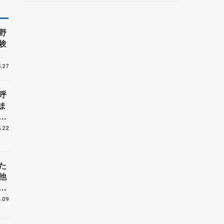
野村忠宏さんと対談
野
験
.27
呼
ま
戦
.22
た
他
花
.09