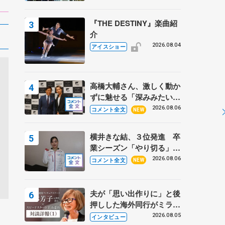
『THE DESTINY』楽曲紹
介
2026.08.04
アイスショー
高橋大輔さん、激しく動か
ずに魅せる「深みみたいな
ものは出てきている？」
2026.08.06
コメント全文
NEW
〝兄さん〟と慕うレジェン
ド野村忠宏さんと和気あい
横井きな結、３位発進 卒
あい
業シーズン「やり切る」
【みなとアクルス杯SP】
2026.08.06
コメント全文
NEW
夫が「思い出作りに」と後
押しした海外同行がミラノ
まで… 繁華街のリンクで
2026.08.05
インタビュー