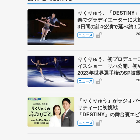
りくりゅう、「DESTINY
楽でグラディエーターに
3日間の計4公演で延べ約１
人動員、三浦璃来さん感極
20
ニュース
りくりゅう、初プロデュー
イスショー リハ公開、初
2023年世界選手権のSP披
ゼボロ、チョクベイら豪華
20
ニュース
ーが来日
「りくりゅう」がラジオパ
リティーに初挑戦
「DESTINY」の舞台裏エ
ドも
20
ニュース