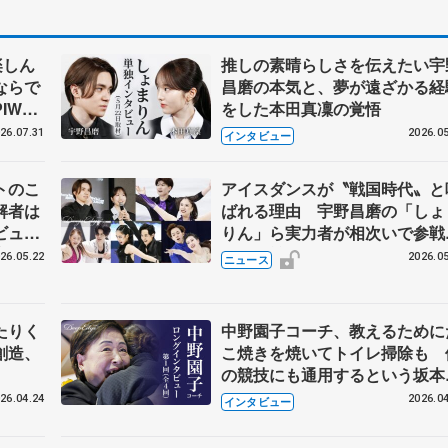
楽しん
推しの素晴らしさを伝えたい宇
ならで
昌磨の本気と、夢が遠ざかる経
IW前
をした本田真凜の覚悟
26.07.31
2026.05
インタビュー
トのこ
アイスダンスが〝戦国時代〟と
解者は
ばれる理由 宇野昌磨の「しょ
ビュー
りん」ら実力者が相次いで参
恋人、
国内の競争激化
26.05.22
2026.05
ニュース
たりく
中野園子コーチ、教えるために
創造、
こ焼きを焼いてトイレ掃除も 
の競技にも通用するという坂本
織の筋肉
26.04.24
2026.04
インタビュー