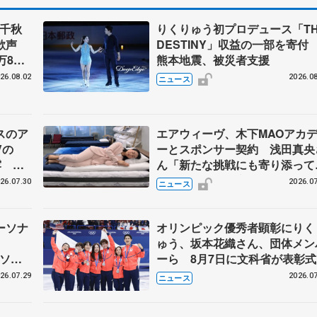
」千秋
りくりゅう初プロデュース「TH
大歓声
DESTINY」収益の一部を寄
万8千
熊本地震、被災者支援
まる
26.08.02
2026.08
ニュース
スのア
エアウィーヴ、木下MAOアカ
Vの
ーとスポンサー契約 浅田真央
露 ハ
ん「新たな挑戦にも寄り添って
メンバ
ただけることに心強さ」
26.07.30
2026.07
ニュース
ーソナ
オリンピック優秀者顕彰にりく
ゅう、坂本花織さん、団体メン
ピソー
ーら 8月7日に文科省が表彰式
ブルーノ・マルコット、中野園
26.07.29
2026.07
ニュース
らコーチも