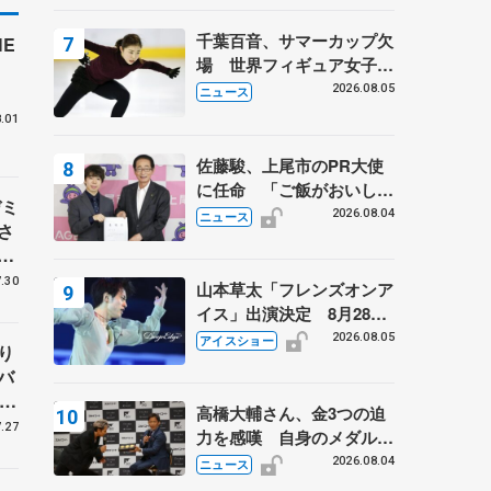
は不良のお兄さんも味方
に 小林芳子さんが振り返
千葉百音、サマーカップ欠
E
るスケート人生
場 世界フィギュア女子2
付
位
2026.08.05
ニュース
.01
佐藤駿、上尾市のPR大使
に任命 「ご飯がおいし
デミ
く、住みやすいのが魅力」
2026.08.04
ニュース
さ
い
.30
山本草太「フレンズオンア
イス」出演決定 8月28日
（金）2公演のみ 荒川静
2026.08.05
アイスショー
り
香さんプロデュース、20
バ
周年のアイスショー
、
高橋大輔さん、金3つの迫
子
.27
力を感嘆 自身のメダルは
「どちらに？」 〝リス兄
2026.08.04
ニュース
弟〟オリンピック3連覇の