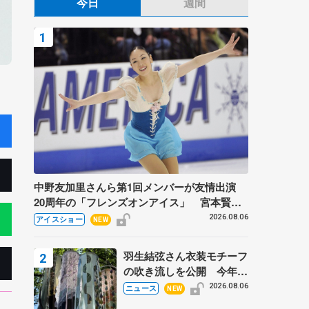
今日
週間
中野友加里さんら第1回メンバーが友情出演
20周年の「フレンズオンアイス」 宮本賢二
さん、有川梨絵さん、田村岳斗さんも
2026.08.06
アイスショー
NEW
羽生結弦さん衣装モチーフ
の吹き流しを公開 今年は
「春よ、来い」、仙台の瑞
2026.08.06
ニュース
NEW
鳳殿