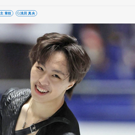
主 章枝
浅田 真央