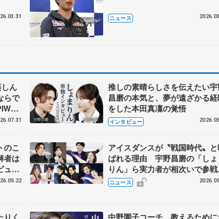
26.03.31
2026.03
ニュース
楽しん
推しの素晴らしさを伝えたい宇
ならで
昌磨の本気と、夢が遠ざかる経
IW前
をした本田真凜の覚悟
26.07.31
2026.05
インタビュー
トのこ
アイスダンスが〝戦国時代〟と
解者は
ばれる理由 宇野昌磨の「しょ
ビュー
りん」ら実力者が相次いで参
恋人、
国内の競争激化
26.05.22
2026.05
ニュース
たりく
中野園子コーチ、教えるために