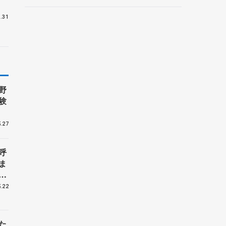
ントロフィー女子フリー】
.31
野
験
.27
呼
ま
戦
.22
た