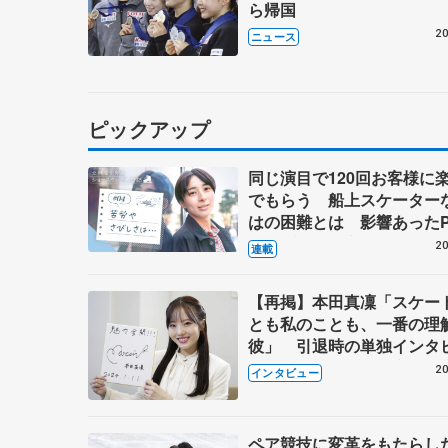
ら帰国
20
ニュース
ピックアップ
同じ演目で120回お客様に
でもらう 船上スケーター
はの困難とは 影響あったP
キャプテン松永さんの存在
20
連載
【再掲】本田真凜「スケー
とも私のことも、一番の理
彼」 引退時の単独インタ
で語った競技人生や家族、
20
インタビュー
これからの夢…
ペア競技に変革をもたらし