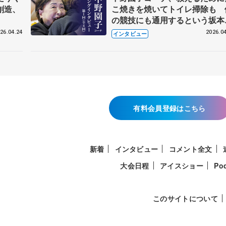
創造、
こ焼きを焼いてトイレ掃除も 
の競技にも通用するという坂本
織の筋肉
26.04.24
2026.04
インタビュー
有料会員登録はこちら
新着
インタビュー
コメント全文
大会日程
アイスショー
Po
このサイトについて