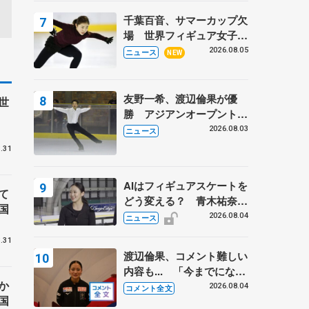
トロフィーフリー後】
千葉百音、サマーカップ欠
場 世界フィギュア女子2
位
2026.08.05
ニュース
NEW
友野一希、渡辺倫果が優
世
勝 アジアンオープントロ
フィー
2026.08.03
ニュース
.31
AIはフィギュアスケートを
て
どう変える？ 青木祐奈と
国
考える採点、トレーニング
2026.08.04
ニュース
の未来
.31
渡辺倫果、コメント難しい
内容も... 「今までにない
か
くらい早めに仕上げられて
2026.08.04
コメント全文
国
いる」 【アジアンオープ