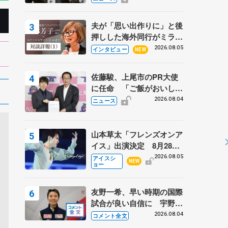
弟〟オリンピック3連覇の
野村忠宏さんと対談
夫が「思い出作りに」と後
押しした海外同行がミラノ
まで… 繁華街のリンクで
2026.08.05
インタビュー
NEW
は不良のお兄さんも味方
に 小林芳子さんが振り返
佐藤駿、上尾市のPR大使
るスケート人生
に任命 「ご飯がおいし
く、住みやすいのが魅力」
2026.08.04
ニュース
山本草太「フレンズオンア
イス」出演決定 8月28日
（金）2公演のみ 荒川静
2026.08.05
アイスシ
NEW
ョー
香さんプロデュース、20
周年のアイスショー
友野一希、早い時期の国際
試合が良い自信に 宇野昌
磨の現役復帰に思っている
2026.08.04
コメント全文
こと 【アジアンオープン