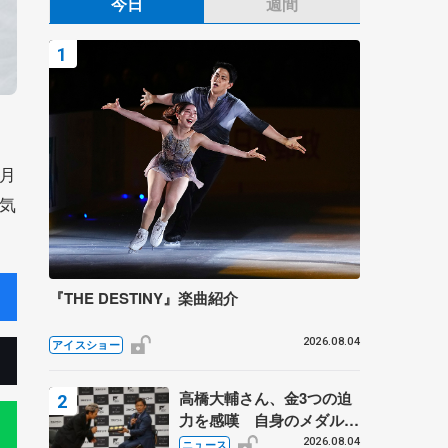
今日
週間
月
気
『THE DESTINY』楽曲紹介
2026.08.04
アイスショー
高橋大輔さん、金3つの迫
力を感嘆 自身のメダルは
「どちらに？」 〝リス兄
2026.08.04
ニュース