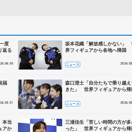
に一度
坂本花織「解放感しかない」 
り返る
界フィギュアから各地へ帰国
26.06.30
2026.03
ニュース
ズ祝福
森口澄士「自分たちで乗り越え
きた」 世界フィギュアから帰
26.03.31
2026.03
ニュース
、本当
三浦佳生「苦しい時間の方が多
ュアか
った」 世界フィギュアから帰