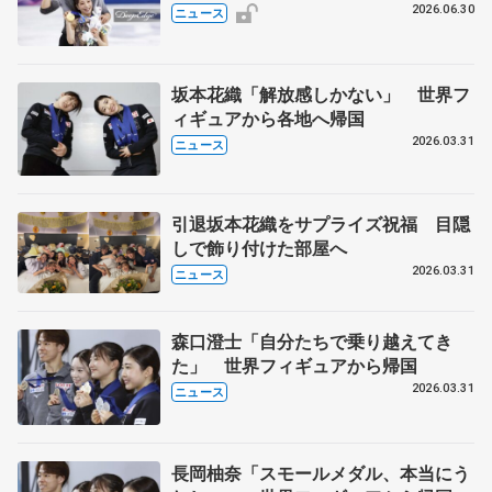
2026.06.30
ニュース
坂本花織「解放感しかない」 世界フ
ィギュアから各地へ帰国
2026.03.31
ニュース
引退坂本花織をサプライズ祝福 目隠
しで飾り付けた部屋へ
2026.03.31
ニュース
森口澄士「自分たちで乗り越えてき
た」 世界フィギュアから帰国
2026.03.31
ニュース
長岡柚奈「スモールメダル、本当にう