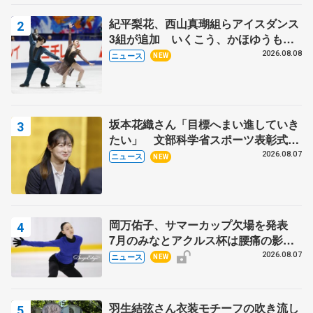
紀平梨花、西山真瑚組らアイスダンス
3組が追加 いくこう、かほゆうも、
木下グループ杯
2026.08.08
ニュース
NEW
坂本花織さん「目標へまい進していき
たい」 文部科学省スポーツ表彰式で
代表謝辞
2026.08.07
ニュース
NEW
岡万佑子、サマーカップ欠場を発表
7月のみなとアクルス杯は腰痛の影響
で
2026.08.07
ニュース
NEW
羽生結弦さん衣装モチーフの吹き流し