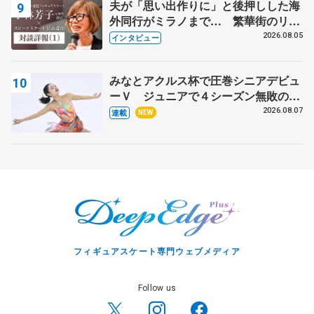
夫が「思い出作りに」と後押しした海
外同行がミラノまで… 繁華街のリン
クでは不良のお兄さんも味方に 小林
2026.08.05
インタビュー
芳子さんが振り返るスケート人生
みなとアクルス杯で圧巻シニアデビュ
ーＶ ジュニアで４シーズン無敗の島
田麻央
2026.08.07
連載
NEW
フィギュアスケート専門ウェブメディア
Follow us