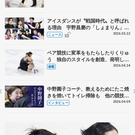
人生や家族、恋人、これからの夢…
アイスダンスが〝戦国時代〟と呼ばれ
る理由 宇野昌磨の「しょまりん」ら
実力者が相次いで参戦 国内の競争激
2026.05.22
ニュース
化
ペア競技に変革をもたらしたりくりゅ
う 独自のスタイルを創造、発明した
【引退発表後②】
2026.04.24
連載
中野園子コーチ、教えるためにたこ焼
きを焼いてトイレ掃除も 他の競技に
も通用するという坂本花織の筋肉
2026.04.09
インタビュー