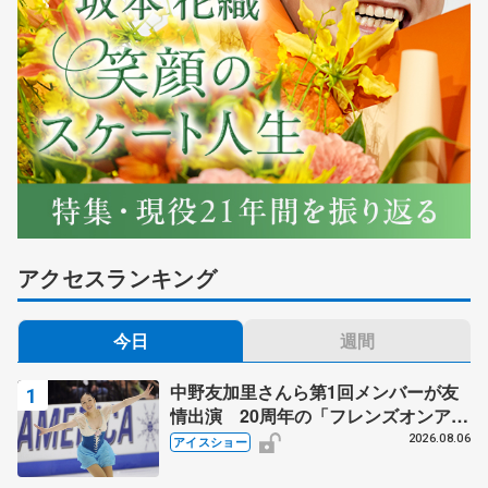
アクセスランキング
今日
週間
中野友加里さんら第1回メンバーが友
情出演 20周年の「フレンズオンアイ
ス」 宮本賢二さん、有川梨絵さん、
2026.08.06
アイスショー
田村岳斗さんも