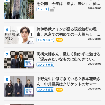
を公開 今年は「春よ、来い」、仙台
の瑞鳳殿
2026.08.06
ニュース
片伊勢武アミンが語る現役続行の理
由、東京での初めての一人暮らし 注
目スケーターの「今」に迫る
2026.08.08
インタビュー
NEW
高橋大輔さん、激しく動かずに魅せる
「深みみたいなものは出てきてい
る？」 〝兄さん〟と慕うレジェンド
2026.08.06
コメント全文
野村忠宏さんと和気あいあい
中野先生に似てきている？坂本花織さ
ん 中井亜美はクリケットのサマーキ
ャンプに 島田麻央はたくさん試合に
2026.08.07
コメント全文
NEW
出て国際大会へ【文部科学省スポーツ
表彰式】