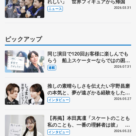
れしい」 世界フィギュアから帰国
2026.03.31
ニュース
ピックアップ
同じ演目で120回お客様に楽しんでも
らう 船上スケーターならではの困難
とは 影響あったPIW前キャプテン松
2026.07.31
連載
永さんの存在
推しの素晴らしさを伝えたい宇野昌磨
の本気と、夢が遠ざかる経験をした本
田真凜の覚悟
2026.05.27
インタビュー
【再掲】本田真凜「スケートのことも
私のことも、一番の理解者は彼」 引
退時の単独インタビューで語った競技
2026.05.22
インタビュー