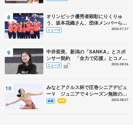
芳子さんが振り返るスケート人生
オリンピック優秀者顕彰にりくりゅ
う、坂本花織さん、団体メンバーら
8月7日に文科省が表彰式、ブルーノ・
2026.07.27
ニュース
マルコット、中野園子らコーチも
中井亜美、新潟の「SANKA」とスポ
ンサー契約 「全力で応援」とコメン
ト
2026.08.06
ニュース
みなとアクルス杯で圧巻シニアデビュ
ーＶ ジュニアで４シーズン無敗の島
田麻央
2026.08.07
連載
NEW