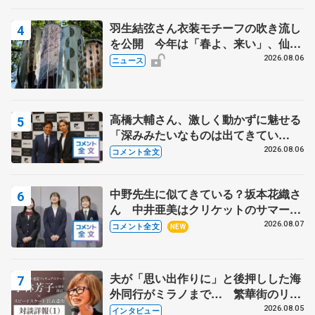
羽生結弦さん衣装モチーフの吹き流し
を公開 今年は「春よ、来い」、仙台
の瑞鳳殿
2026.08.06
ニュース
高橋大輔さん、激しく動かずに魅せる
「深みみたいなものは出てきてい
る？」 〝兄さん〟と慕うレジェンド
2026.08.06
コメント全文
野村忠宏さんと和気あいあい
中野先生に似てきている？坂本花織さ
ん 中井亜美はクリケットのサマーキ
ャンプに 島田麻央はたくさん試合に
2026.08.07
コメント全文
NEW
出て国際大会へ【文部科学省スポーツ
表彰式】
夫が「思い出作りに」と後押しした海
外同行がミラノまで… 繁華街のリン
クでは不良のお兄さんも味方に 小林
2026.08.05
インタビュー