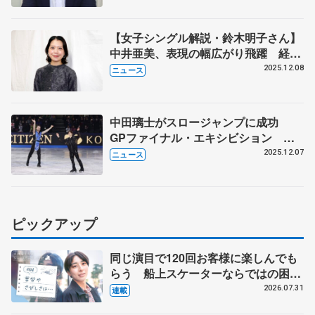
【女子シングル解説・鈴木明子さん】
中井亜美、表現の幅広がり飛躍 経験
生かした坂本花織
2025.12.08
ニュース
中田璃士がスロージャンプに成功
GPファイナル・エキシビション り
くりゅう迫力の滑り 中井亜美、鍵山
2025.12.07
ニュース
優真らも舞う
ピックアップ
同じ演目で120回お客様に楽しんでも
らう 船上スケーターならではの困難
とは 影響あったPIW前キャプテン松
2026.07.31
連載
永さんの存在