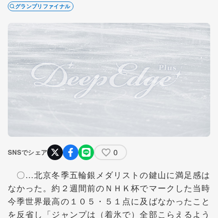
グランプリファイナル
0
SNSでシェア
〇…北京冬季五輪銀メダリストの鍵山に満足感は
なかった。約２週間前のＮＨＫ杯でマークした当時
今季世界最高の１０５・５１点に及ばなかったこと
を反省し「ジャンプは（着氷で）全部こらえるよう