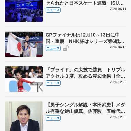
せられたと日本スケート連盟 ISU総
会で発言「スケーター見たいファンに
2026.06.11
ニュース
ふさわしいリターンを」
GPファイナルは12月10～13日に中
国・重慶 NHK杯はシリーズ第6戦、
11月27～29日に東京 2026～27年シ
2026.04.15
ニュース
ーズン、国際スケート連盟発表
「プライド」の大技で勝負 トリプル
アクセル３度、攻める渡辺倫果【全日
本フィギュア直前連載②】
2025.12.09
ニュース
【男子シングル解説・本田武史】メダ
ル有望な鍵山優真、佐藤駿 五輪代表
３枠目争いは三浦佳生か友野一希か
2025.12.09
ニュース