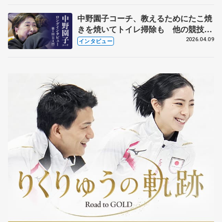
中野園子コーチ、教えるためにたこ焼
きを焼いてトイレ掃除も 他の競技に
も通用するという坂本花織の筋肉
2026.04.09
インタビュー