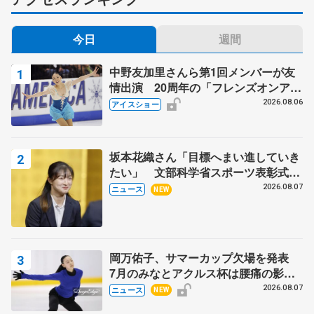
今日
週間
中野友加里さんら第1回メンバーが友
情出演 20周年の「フレンズオンアイ
ス」 宮本賢二さん、有川梨絵さん、
2026.08.06
アイスショー
田村岳斗さんも
坂本花織さん「目標へまい進していき
たい」 文部科学省スポーツ表彰式で
代表謝辞
2026.08.07
ニュース
NEW
岡万佑子、サマーカップ欠場を発表
7月のみなとアクルス杯は腰痛の影響
で
2026.08.07
ニュース
NEW