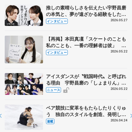
推しの素晴らしさを伝えたい宇野昌磨
の本気と、夢が遠ざかる経験をした本
田真凜の覚悟
2026.05.27
インタビュー
【再掲】本田真凜「スケートのことも
私のことも、一番の理解者は彼」 引
退時の単独インタビューで語った競技
2026.05.22
インタビュー
人生や家族、恋人、これからの夢…
アイスダンスが〝戦国時代〟と呼ばれ
る理由 宇野昌磨の「しょまりん」ら
実力者が相次いで参戦 国内の競争激
2026.05.22
ニュース
化
ペア競技に変革をもたらしたりくりゅ
う 独自のスタイルを創造、発明した
【引退発表後②】
2026.04.24
連載