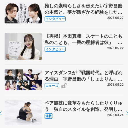
推しの素晴らしさを伝えたい宇野昌磨
の本気と、夢が遠ざかる経験をした本
田真凜の覚悟
2026.05.27
インタビュー
【再掲】本田真凜「スケートのことも
私のことも、一番の理解者は彼」 引
退時の単独インタビューで語った競技
2026.05.22
インタビュー
人生や家族、恋人、これからの夢…
アイスダンスが〝戦国時代〟と呼ばれ
る理由 宇野昌磨の「しょまりん」ら
実力者が相次いで参戦 国内の競争激
2026.05.22
ニュース
化
ペア競技に変革をもたらしたりくりゅ
う 独自のスタイルを創造、発明した
【引退発表後②】
2026.04.24
連載