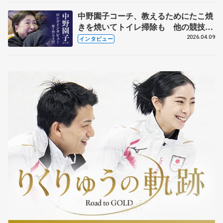
中野園子コーチ、教えるためにたこ焼
きを焼いてトイレ掃除も 他の競技に
も通用するという坂本花織の筋肉
2026.04.09
インタビュー