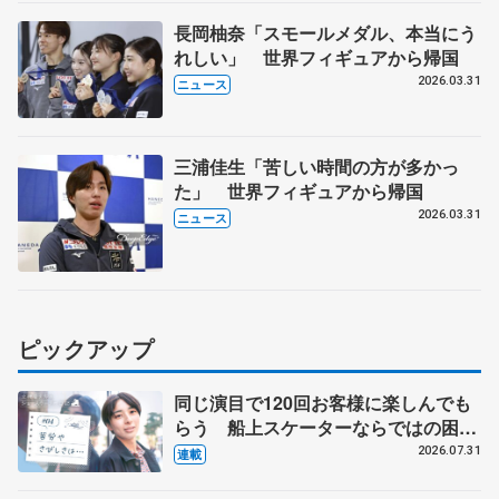
長岡柚奈「スモールメダル、本当にう
れしい」 世界フィギュアから帰国
2026.03.31
ニュース
三浦佳生「苦しい時間の方が多かっ
た」 世界フィギュアから帰国
2026.03.31
ニュース
ピックアップ
同じ演目で120回お客様に楽しんでも
らう 船上スケーターならではの困難
とは 影響あったPIW前キャプテン松
2026.07.31
連載
永さんの存在