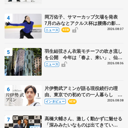
岡万佑子、サマーカップ欠場を発表
7月のみなとアクルス杯は腰痛の影響
で
2026.08.07
ニュース
NEW
羽生結弦さん衣装モチーフの吹き流し
を公開 今年は「春よ、来い」、仙台
の瑞鳳殿
2026.08.06
ニュース
片伊勢武アミンが語る現役続行の理
由、東京での初めての一人暮らし 注
目スケーターの「今」に迫る
2026.08.08
インタビュー
NEW
高橋大輔さん、激しく動かずに魅せる
「深みみたいなものは出てきてい