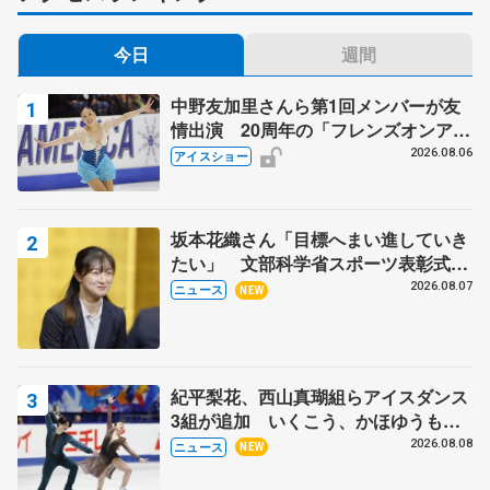
今日
週間
中野友加里さんら第1回メンバーが友
情出演 20周年の「フレンズオンアイ
ス」 宮本賢二さん、有川梨絵さん、
2026.08.06
アイスショー
田村岳斗さんも
坂本花織さん「目標へまい進していき
たい」 文部科学省スポーツ表彰式で
代表謝辞
2026.08.07
ニュース
NEW
紀平梨花、西山真瑚組らアイスダンス
3組が追加 いくこう、かほゆうも、
木下グループ杯
2026.08.08
ニュース
NEW