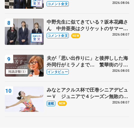
る？」 〝兄さん〟と慕うレジェンド
2026.08.06
コメント全文
野村忠宏さんと和気あいあい
中野先生に似てきている？坂本花織さ
ん 中井亜美はクリケットのサマーキ
ャンプに 島田麻央はたくさん試合に
2026.08.07
コメント全文
NEW
出て国際大会へ【文部科学省スポーツ
表彰式】
夫が「思い出作りに」と後押しした海
外同行がミラノまで… 繁華街のリン
クでは不良のお兄さんも味方に 小林
2026.08.05
インタビュー
芳子さんが振り返るスケート人生
みなとアクルス杯で圧巻シニアデビュ
ーＶ ジュニアで４シーズン無敗の島
田麻央
2026.08.07
連載
NEW