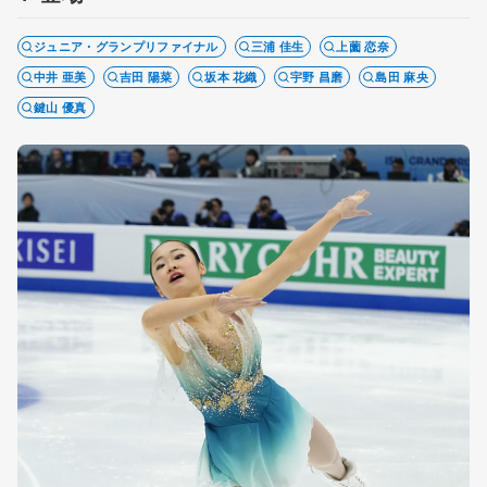
ジュニア・グランプリファイナル
三浦 佳生
上薗 恋奈
中井 亜美
吉田 陽菜
坂本 花織
宇野 昌磨
島田 麻央
鍵山 優真