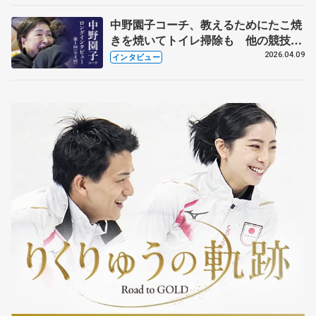
中野園子コーチ、教えるためにたこ焼
きを焼いてトイレ掃除も 他の競技に
も通用するという坂本花織の筋肉
2026.04.09
インタビュー