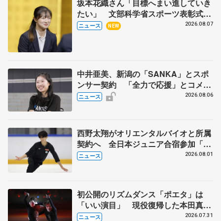
坂本花織さん「目標へまい進していき
たい」 文部科学省スポーツ表彰式で
代表謝辞
2026.08.07
ニュース
NEW
中井亜美、新潟の「SANKA」とスポ
ンサー契約 「全力で応援」とコメン
ト
2026.08.06
ニュース
西野太翔がオリエンタルバイオと所属
契約へ 全日本ジュニア合宿参加「結
果残していかないと」 講師はジェー
2026.08.01
ニュース
ソン・ブラウン、岡万佑子は助言感謝
初公開のリズムダンス「ポエタ」は
「いい演目」 現役復帰した本田真
凜、宇野昌磨組がアイスショー
2026.07.31
ニュース