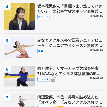
坂本花織さん「目標へまい進していき
たい」 文部科学省スポーツ表彰式で
代表謝辞
2026.08.07
ニュース
みなとアクルス杯で圧巻シニアデビュ
ーＶ ジュニアで４シーズン無敗の島
田麻央
2026.08.07
連載
岡万佑子、サマーカップ欠場を発表
7月のみなとアクルス杯は腰痛の影響
で
2026.08.07
ニュース
河辺愛菜、５位 得意を詰め込んだ
「オペラ座」【みなとアクルス杯フリ