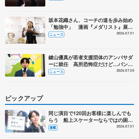
坂本花織さん、コーチの道を歩み始め
「勉強中」 漫画『メダリスト』展覧
会で子どもたちにエール
2026.07.31
ニュース
鍵山優真が若者支援団体のアンバサダ
ーに就任 高所恐怖症だけど…バンジ
ージャンプに挑戦も？
2026.07.30
ニュース
ピックアップ
同じ演目で120回お客様に楽しんでも
らう 船上スケーターならではの困難
とは 影響あったPIW前キャプテン松
2026.07.31
連載
永さんの存在