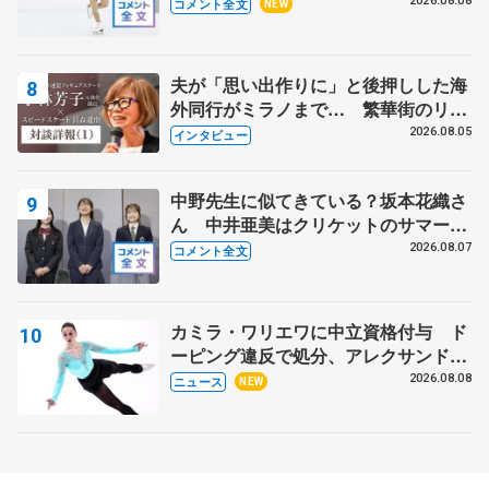
ー】
2026.08.08
コメント全文
NEW
夫が「思い出作りに」と後押しした海
外同行がミラノまで… 繁華街のリン
クでは不良のお兄さんも味方に 小林
2026.08.05
インタビュー
芳子さんが振り返るスケート人生
中野先生に似てきている？坂本花織さ
ん 中井亜美はクリケットのサマーキ
ャンプに 島田麻央はたくさん試合に
2026.08.07
コメント全文
出て国際大会へ【文部科学省スポーツ
表彰式】
カミラ・ワリエワに中立資格付与 ド
ーピング違反で処分、アレクサンド
ラ・イグナトワも
2026.08.08
ニュース
NEW