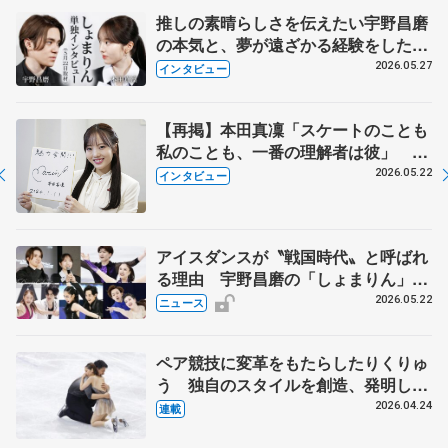
推しの素晴らしさを伝えたい宇野昌磨
の本気と、夢が遠ざかる経験をした本
田真凜の覚悟
2026.05.27
インタビュー
【再掲】本田真凜「スケートのことも
私のことも、一番の理解者は彼」 引
退時の単独インタビューで語った競技
2026.05.22
インタビュー
人生や家族、恋人、これからの夢…
アイスダンスが〝戦国時代〟と呼ばれ
る理由 宇野昌磨の「しょまりん」ら
実力者が相次いで参戦 国内の競争激
2026.05.22
ニュース
化
ペア競技に変革をもたらしたりくりゅ
う 独自のスタイルを創造、発明した
【引退発表後②】
2026.04.24
連載