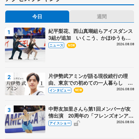
今日
週間
紀平梨花、西山真瑚組らアイスダンス
3組が追加 いくこう、かほゆうも、
木下グループ杯
2026.08.08
ニュース
NEW
片伊勢武アミンが語る現役続行の理
由、東京での初めての一人暮らし 注
目スケーターの「今」に迫る
2026.08.08
インタビュー
NEW
中野友加里さんら第1回メンバーが友
情出演 20周年の「フレンズオンアイ
ス」 宮本賢二さん、有川梨絵さん、
2026.08.06
アイスショー
田村岳斗さんも