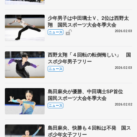
少年男子は中田璃士Ｖ、2位は西野太
翔 国民スポーツ大会冬季大会
2026.02.03
ニュース
西野太翔「４回転の転倒悔しい」 国
スポ少年男子フリー
2026.02.03
ニュース
島田麻央が優勝、中田璃士SP首位
国民スポーツ大会冬季大会
2026.02.02
ニュース
島田麻央、快勝も４回転は不発 国ス
ポ少年女子フリー