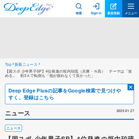
検索
Sign in
新規登録
メニュー
Top
新着ニュース
【国スポ 少年男子SP】4位発進の垣内珀琉（兵庫・Ｎ高） テーマは「攻
める」 初3Ａで転倒も「他が崩れなくて良かった」
Deep Edge Plusの記事をGoogle検索で見つけや
すく。登録はこちら
ニュース
2025.01.27
ニュース
【国スポ 少年男子SP】4位発進の垣内珀琉