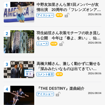
中野友加里さんら第1回メンバーが友
情出演 20周年の「フレンズオンアイ
ス」 宮本賢二さん、有川梨絵さん、
2026.08.06
アイスショー
NEW
田村岳斗さんも
羽生結弦さん衣装モチーフの吹き流し
を公開 今年は「春よ、来い」、仙台
の瑞鳳殿
2026.08.06
ニュース
NEW
高橋大輔さん、激しく動かずに魅せる
「深みみたいなものは出てきてい
る？」 〝兄さん〟と慕うレジェンド
2026.08.06
コメント全文
NEW
野村忠宏さんと和気あいあい
『THE DESTINY』楽曲紹介
2026.08.04
アイスショー