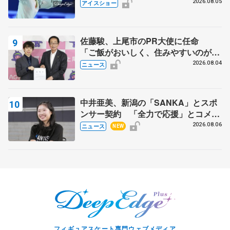
静香さんプロデュース、20周年のアイ
2026.08.05
アイスショー
スショー
佐藤駿、上尾市のPR大使に任命
「ご飯がおいしく、住みやすいのが魅
力」
2026.08.04
ニュース
中井亜美、新潟の「SANKA」とスポ
ンサー契約 「全力で応援」とコメン
ト
2026.08.06
ニュース
NEW
フィギュアスケート専門ウェブメディア