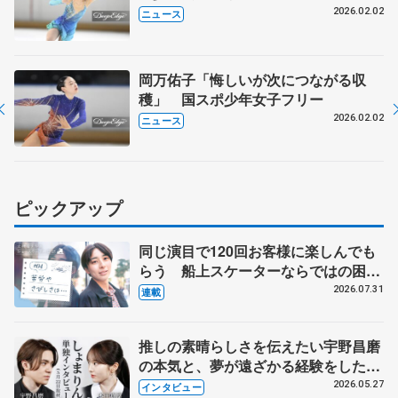
2026.02.02
ニュース
岡万佑子「悔しいが次につながる収
穫」 国スポ少年女子フリー
2026.02.02
ニュース
ピックアップ
同じ演目で120回お客様に楽しんでも
らう 船上スケーターならではの困難
とは 影響あったPIW前キャプテン松
2026.07.31
連載
永さんの存在
推しの素晴らしさを伝えたい宇野昌磨
の本気と、夢が遠ざかる経験をした本
田真凜の覚悟
2026.05.27
インタビュー