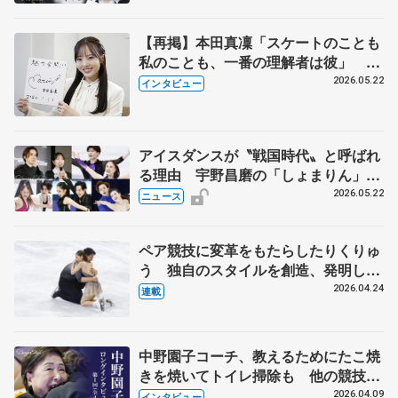
【再掲】本田真凜「スケートのことも
私のことも、一番の理解者は彼」 引
退時の単独インタビューで語った競技
2026.05.22
インタビュー
人生や家族、恋人、これからの夢…
アイスダンスが〝戦国時代〟と呼ばれ
る理由 宇野昌磨の「しょまりん」ら
実力者が相次いで参戦 国内の競争激
2026.05.22
ニュース
化
ペア競技に変革をもたらしたりくりゅ
う 独自のスタイルを創造、発明した
【引退発表後②】
2026.04.24
連載
中野園子コーチ、教えるためにたこ焼
きを焼いてトイレ掃除も 他の競技に
も通用するという坂本花織の筋肉
2026.04.09
インタビュー