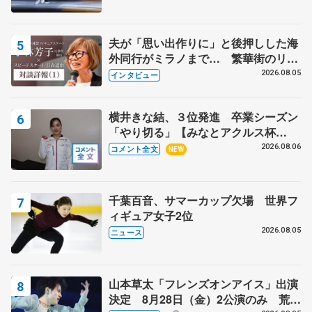
夫が「思い出作りに」と後押しした海
外同行がミラノまで… 繁華街のリン
クでは不良のお兄さんも味方に 小林
2026.08.05
インタビュー
芳子さんが振り返るスケート人生
横井きな結、３位発進 卒業シーズン
「やり切る」【みなとアクルス杯
SP】
2026.08.06
コメント全文
NEW
千葉百音、サマーカップ欠場 世界フ
ィギュア女子2位
2026.08.05
ニュース
山本草太「フレンズオンアイス」出演
決定 8月28日（金）2公演のみ 荒川