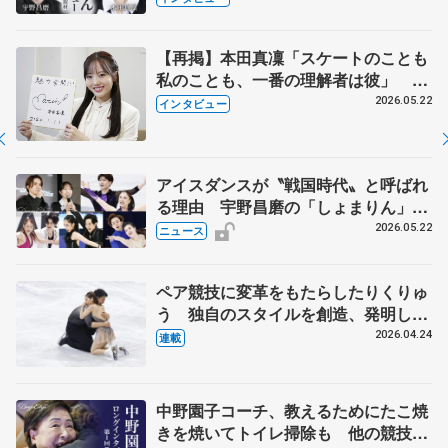
【再掲】本田真凜「スケートのことも
私のことも、一番の理解者は彼」 引
退時の単独インタビューで語った競技
2026.05.22
インタビュー
人生や家族、恋人、これからの夢…
アイスダンスが〝戦国時代〟と呼ばれ
る理由 宇野昌磨の「しょまりん」ら
実力者が相次いで参戦 国内の競争激
2026.05.22
ニュース
化
ペア競技に変革をもたらしたりくりゅ
う 独自のスタイルを創造、発明した
【引退発表後②】
2026.04.24
連載
中野園子コーチ、教えるためにたこ焼
きを焼いてトイレ掃除も 他の競技に