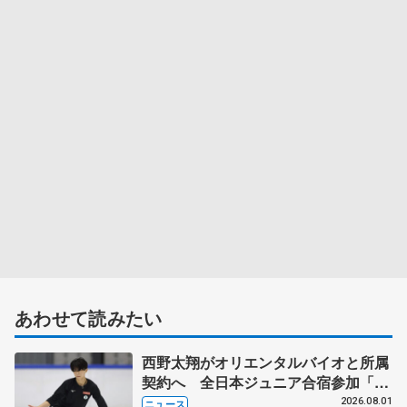
あわせて読みたい
西野太翔がオリエンタルバイオと所属
契約へ 全日本ジュニア合宿参加「結
果残していかないと」 講師はジェー
2026.08.01
ニュース