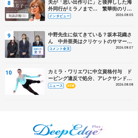
夫が「思い出作りに」と後押しした海
外同行がミラノまで… 繁華街のリン
クでは不良のお兄さんも味方に 小林
2026.08.05
インタビュー
芳子さんが振り返るスケート人生
中野先生に似てきている？坂本花織さ
ん 中井亜美はクリケットのサマーキ
ャンプに 島田麻央はたくさん試合に
2026.08.07
コメント全文
出て国際大会へ【文部科学省スポーツ
表彰式】
カミラ・ワリエワに中立資格付与 ド
ーピング違反で処分、アレクサンド
ラ・イグナトワも
2026.08.08
ニュース
NEW