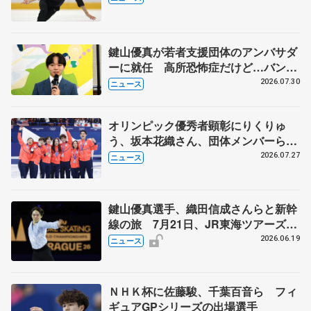
ソン・ブラウン、岡万佑子は助言感謝
鍵山優真が若者支援団体のアンバサダ
ーに就任 高所恐怖症だけど…バンジ
ージャンプに挑戦も？
2026.07.30
ニュース
オリンピック優秀者顕彰にりくりゅ
う、坂本花織さん、団体メンバーら
8月7日に文科省が表彰式、ブルーノ・
2026.07.27
ニュース
マルコット、中野園子らコーチも
鍵山優真選手、織田信成さんらと新幹
線の旅 7月21日、JR東海ツアーズが
「THE REVUE ON SHINKANSEN」
2026.06.19
ニュース
を運行
ＮＨＫ杯に佐藤駿、千葉百音ら フィ
ギュアGPシリーズの出場選手