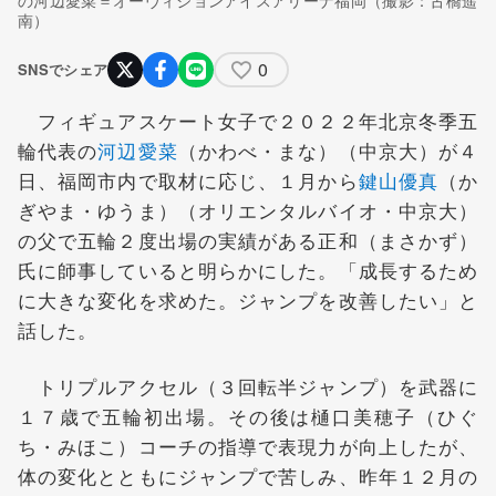
南）
0
SNSでシェア
フィギュアスケート女子で２０２２年北京冬季五
輪代表の
河辺愛菜
（かわべ・まな）（中京大）が４
日、福岡市内で取材に応じ、１月から
鍵山優真
（か
ぎやま・ゆうま）（オリエンタルバイオ・中京大）
の父で五輪２度出場の実績がある正和（まさかず）
氏に師事していると明らかにした。「成長するため
に大きな変化を求めた。ジャンプを改善したい」と
話した。
トリプルアクセル（３回転半ジャンプ）を武器に
１７歳で五輪初出場。その後は樋口美穂子（ひぐ
ち・みほこ）コーチの指導で表現力が向上したが、
体の変化とともにジャンプで苦しみ、昨年１２月の