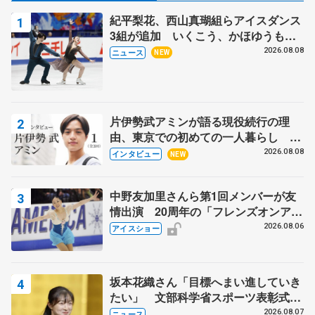
紀平梨花、西山真瑚組らアイスダンス
3組が追加 いくこう、かほゆうも、
木下グループ杯
2026.08.08
ニュース
NEW
片伊勢武アミンが語る現役続行の理
由、東京での初めての一人暮らし 注
目スケーターの「今」に迫る
2026.08.08
インタビュー
NEW
中野友加里さんら第1回メンバーが友
情出演 20周年の「フレンズオンアイ
ス」 宮本賢二さん、有川梨絵さん、
2026.08.06
アイスショー
田村岳斗さんも
坂本花織さん「目標へまい進していき
たい」 文部科学省スポーツ表彰式で
代表謝辞
2026.08.07
ニュース