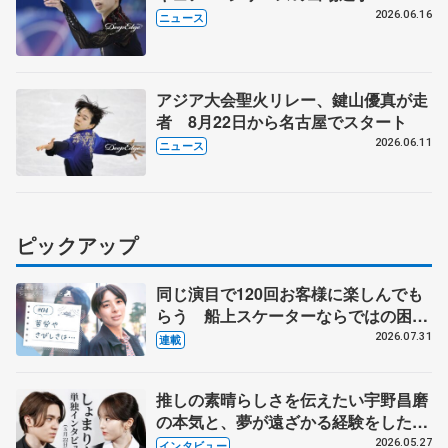
2026.06.16
ニュース
アジア大会聖火リレー、鍵山優真が走
者 8月22日から名古屋でスタート
2026.06.11
ニュース
ピックアップ
同じ演目で120回お客様に楽しんでも
らう 船上スケーターならではの困難
とは 影響あったPIW前キャプテン松
2026.07.31
連載
永さんの存在
推しの素晴らしさを伝えたい宇野昌磨
の本気と、夢が遠ざかる経験をした本
田真凜の覚悟
2026.05.27
インタビュー