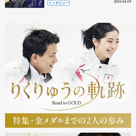
も通用するという坂本花織の筋肉
2026.04.09
インタビュー