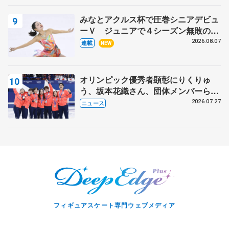
みなとアクルス杯で圧巻シニアデビュ
ーＶ ジュニアで４シーズン無敗の島
田麻央
2026.08.07
連載
NEW
オリンピック優秀者顕彰にりくりゅ
う、坂本花織さん、団体メンバーら
8月7日に文科省が表彰式、ブルーノ・
2026.07.27
ニュース
マルコット、中野園子らコーチも
フィギュアスケート専門ウェブメディア