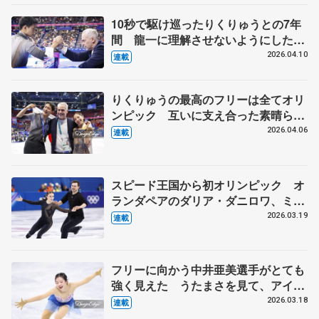
10秒で駆け巡ったりくりゅうとの7年
間 龍一に理解させないようにした個
人戦SPの失敗 【ミラノ・コルティ
2026.04.10
連載
ナ冬季オリンピック②】
りくりゅうの最高のフリーは全てオリ
ンピック 互いに支え合った素晴らし
い団体戦チーム【ミラノ・コルティナ
2026.04.06
連載
冬季オリンピック①】
スピード王国から初オリンピック オ
ランダペアのダリア・ダニロワ、ミシ
ェル・ツィバ組
2026.03.19
連載
フリーに向かう中井亜美選手がとても
強く見えた うたまさを見て、アイス
ダンスをやる選手が出てきてほしい
2026.03.18
連載
【第5回・宮本賢二 表現の設計図】