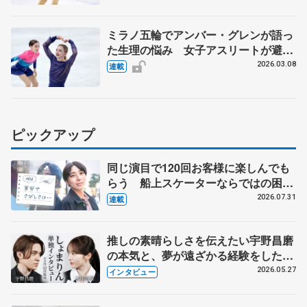
ミラノ五輪でアンバー・グレンが語っ
た生理の悩み 女子アスリートが避け
られない課題 元競泳日本代表の伊藤
2026.03.08
連載
華英さんに聞く
ピックアップ
同じ演目で120回お客様に楽しんでも
らう 船上スケーターならではの困難
とは 影響あったPIW前キャプテン松
2026.07.31
連載
永さんの存在
推しの素晴らしさを伝えたい宇野昌磨
の本気と、夢が遠ざかる経験をした本
田真凜の覚悟
2026.05.27
インタビュー