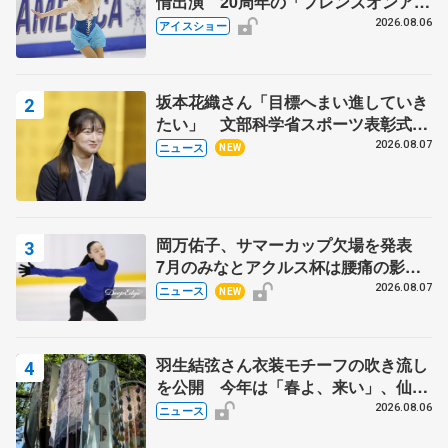
情出演 20周年の「フレンズオンアイ
ス」 宮本賢二さん、有川梨絵さん、
2026.08.06
アイスショー
田村岳斗さんも
坂本花織さん「目標へまい進していき
たい」 文部科学省スポーツ表彰式で
代表謝辞
2026.08.07
ニュース
NEW
岡万佑子、サマーカップ欠場を発表
7月のみなとアクルス杯は腰痛の影響
で
2026.08.07
ニュース
NEW
羽生結弦さん衣装モチーフの吹き流し
を公開 今年は「春よ、来い」、仙台
の瑞鳳殿
2026.08.06
ニュース