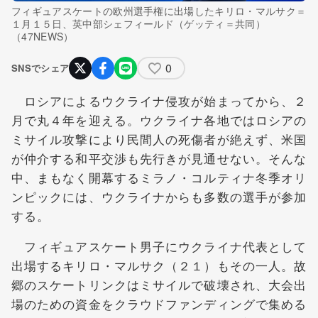
フィギュアスケートの欧州選手権に出場したキリロ・マルサク＝
１月１５日、英中部シェフィールド（ゲッティ＝共同）
（47NEWS）
0
SNSでシェア
ロシアによるウクライナ侵攻が始まってから、２
月で丸４年を迎える。ウクライナ各地ではロシアの
ミサイル攻撃により民間人の死傷者が絶えず、米国
が仲介する和平交渉も先行きが見通せない。そんな
中、まもなく開幕するミラノ・コルティナ冬季オリ
ンピックには、ウクライナからも多数の選手が参加
する。
フィギュアスケート男子にウクライナ代表として
出場するキリロ・マルサク（２１）もその一人。故
郷のスケートリンクはミサイルで破壊され、大会出
場のための資金をクラウドファンディングで集める