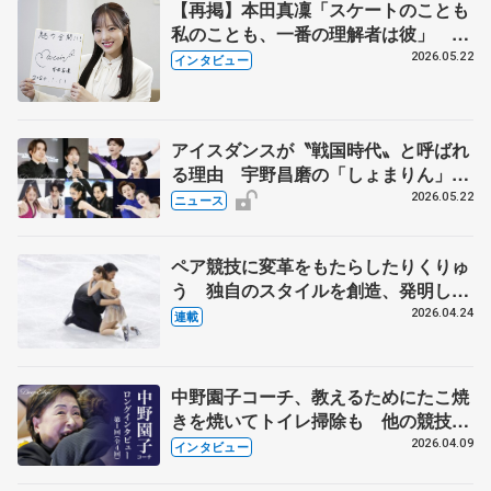
【再掲】本田真凜「スケートのことも
私のことも、一番の理解者は彼」 引
退時の単独インタビューで語った競技
2026.05.22
インタビュー
人生や家族、恋人、これからの夢…
アイスダンスが〝戦国時代〟と呼ばれ
る理由 宇野昌磨の「しょまりん」ら
実力者が相次いで参戦 国内の競争激
2026.05.22
ニュース
化
ペア競技に変革をもたらしたりくりゅ
う 独自のスタイルを創造、発明した
【引退発表後②】
2026.04.24
連載
中野園子コーチ、教えるためにたこ焼
きを焼いてトイレ掃除も 他の競技に
も通用するという坂本花織の筋肉
2026.04.09
インタビュー