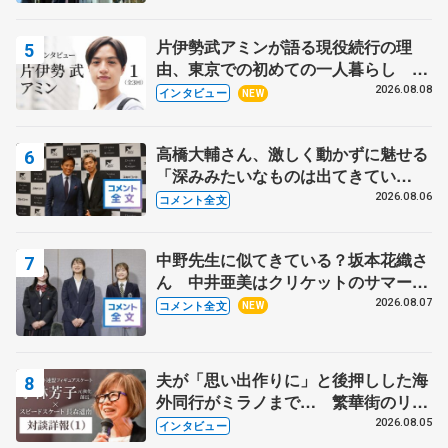
片伊勢武アミンが語る現役続行の理
由、東京での初めての一人暮らし 注
目スケーターの「今」に迫る
2026.08.08
インタビュー
NEW
高橋大輔さん、激しく動かずに魅せる
「深みみたいなものは出てきてい
る？」 〝兄さん〟と慕うレジェンド
2026.08.06
コメント全文
野村忠宏さんと和気あいあい
中野先生に似てきている？坂本花織さ
ん 中井亜美はクリケットのサマーキ
ャンプに 島田麻央はたくさん試合に
2026.08.07
コメント全文
NEW
出て国際大会へ【文部科学省スポーツ
表彰式】
夫が「思い出作りに」と後押しした海
外同行がミラノまで… 繁華街のリン
クでは不良のお兄さんも味方に 小林
2026.08.05
インタビュー
芳子さんが振り返るスケート人生