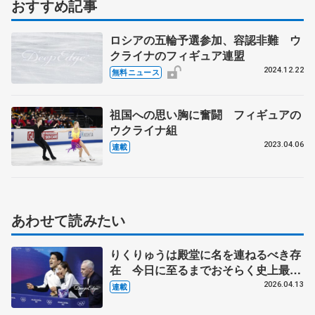
おすすめ記事
ロシアの五輪予選参加、容認非難 ウ
クライナのフィギュア連盟
2024.12.22
無料ニュース
祖国への思い胸に奮闘 フィギュアの
ウクライナ組
2023.04.06
連載
あわせて読みたい
りくりゅうは殿堂に名を連ねるべき存
在 今日に至るまでおそらく史上最高
のペア【ミラノ・コルティナ冬季オリ
2026.04.13
連載
ンピック③】