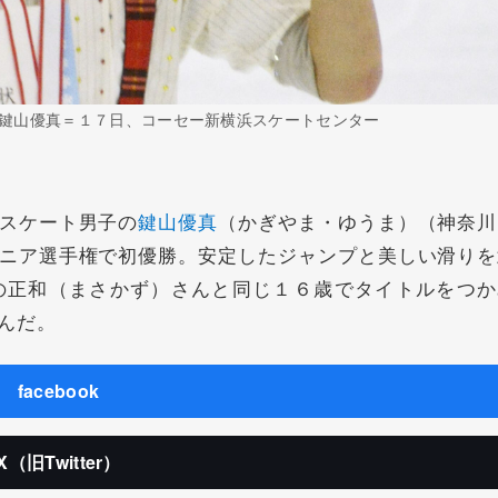
鍵山優真＝１７日、コーセー新横浜スケートセンター
スケート男子の
鍵山優真
（かぎやま・ゆうま）（神奈川
ニア選手権で初優勝。安定したジャンプと美しい滑りを
の正和（まさかず）さんと同じ１６歳でタイトルをつか
んだ。
facebook
X（旧Twitter）