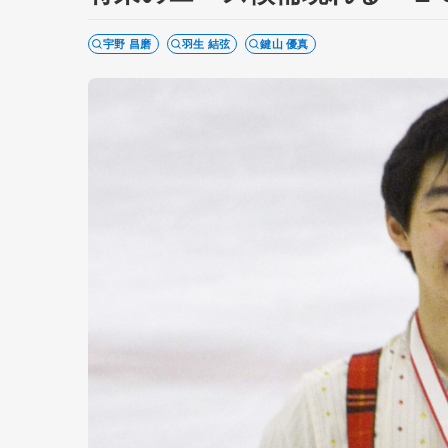
宇野 昌磨
羽生 結弦
鍵山 優真