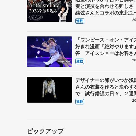
奏と演技を合わせる難しさ
結弦さんとコラボの東北ユ
ーケストラのメンバーに聞
20
連載
「ワンピース・オン・アイ
好きな漫画「絶対やります
答 アイスショーはお客さ
イン、純粋に楽しんでもら
20
連載
【第3回・宮本賢二 表現の
図】
デザイナーの卵がいつか浅
さんの衣装を作ると決心す
で 試行錯誤の日々、２週
上げた羽生結弦さんの『オ
20
連載
の怪人』 伊藤聡美さんイ
ュー（上）
ピックアップ