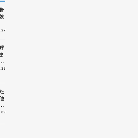
野
験
.27
呼
ま
戦
.22
た
他
花
.09