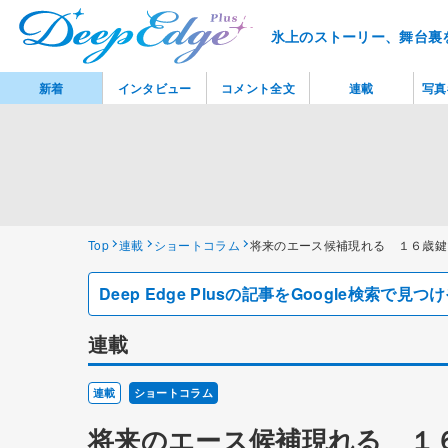
氷上のストーリー、舞台裏
新着
インタビュー
コメント全文
連載
写真
Top
連載
ショートコラム
将来のエース候補現れる １６歳鍵
Deep Edge Plusの記事をGoogle検索で
連載
連載
ショートコラム
将来のエース候補現れる １