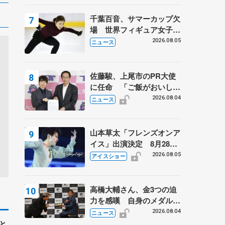
は不良のお兄さんも味方
に 小林芳子さんが振り返
千葉百音、サマーカップ欠
るスケート人生
場 世界フィギュア女子2
位
2026.08.05
ニュース
佐藤駿、上尾市のPR大使
に任命 「ご飯がおいし
く、住みやすいのが魅力」
2026.08.04
ニュース
山本草太「フレンズオンア
イス」出演決定 8月28日
（金）2公演のみ 荒川静
2026.08.05
アイスショー
香さんプロデュース、20
周年のアイスショー
高橋大輔さん、金3つの迫
力を感嘆 自身のメダルは
「どちらに？」 〝リス兄
2026.08.04
ニュース
弟〟オリンピック3連覇の
と