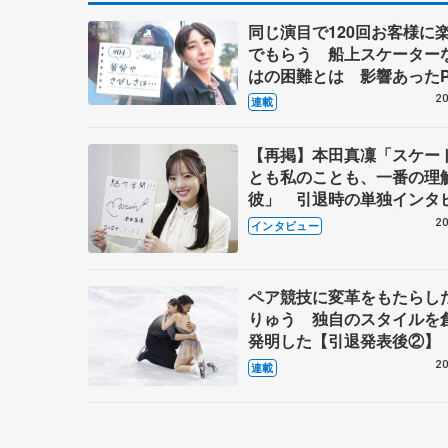
同じ演目で120回お客様に
でもらう 船上スケーター
はの困難とは 影響あったP
キャプテン松永さんの存在
20
連載
【再掲】本田真凜「スケー
とも私のことも、一番の理
彼」 引退時の単独インタ
で語った競技人生や家族、
20
インタビュー
これからの夢…
ペア競技に変革をもたらし
りゅう 独自のスタイルを
発明した【引退発表後②】
20
連載