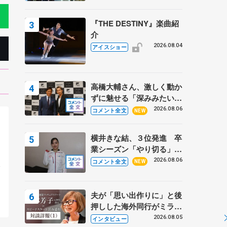
『THE DESTINY』楽曲紹
介
2026.08.04
アイスショー
高橋大輔さん、激しく動か
ずに魅せる「深みみたいな
ものは出てきている？」
2026.08.06
コメント全文
NEW
〝兄さん〟と慕うレジェン
ド野村忠宏さんと和気あい
横井きな結、３位発進 卒
あい
業シーズン「やり切る」
。
【みなとアクルス杯SP】
2026.08.06
コメント全文
NEW
会
夫が「思い出作りに」と後
押しした海外同行がミラノ
まで… 繁華街のリンクで
2026.08.05
インタビュー