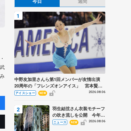
今日
週間
・
武
み
中野友加里さんら第1回メンバーが友情出演
20周年の「フレンズオンアイス」 宮本賢二
さん、有川梨絵さん、田村岳斗さんも
2026.08.06
アイスショー
NEW
羽生結弦さん衣装モチーフ
の吹き流しを公開 今年は
「春よ、来い」、仙台の瑞
2026.08.06
ニュース
NEW
鳳殿