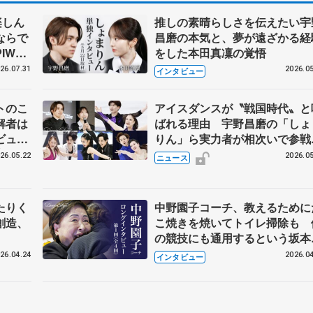
楽しん
推しの素晴らしさを伝えたい宇
ならで
昌磨の本気と、夢が遠ざかる経
IW前
をした本田真凜の覚悟
26.07.31
2026.05
インタビュー
トのこ
アイスダンスが〝戦国時代〟と
解者は
ばれる理由 宇野昌磨の「しょ
ビュー
りん」ら実力者が相次いで参
恋人、
国内の競争激化
26.05.22
2026.05
ニュース
たりく
中野園子コーチ、教えるために
創造、
こ焼きを焼いてトイレ掃除も 
の競技にも通用するという坂本
織の筋肉
26.04.24
2026.04
インタビュー