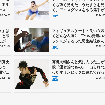
 羽生
ても強く見えた うたまさを見
ースオ
て、アイスダンスをやる選手が
く
てきてほしい【第5回・宮本賢
26.06.29
2026.03
連載
表現の設計図】
ス」は
フィギュアスケートの良い衣装
」と即
てどんな衣装? 三つの要素の
んがメ
ランスがそろった羽生結弦さん
うもの
『ボレロ』 伊藤聡美さんに聞
26.01.06
2025.12
連載
設計
（中）
田真央
高橋大輔さんと気に入った曲が
るま
致「運命的なもの」 出られな
間で仕
ったオリンピックに連れて行っ
ペラ座
もらった 鈴木明子さんのSP
25.11.29
2025.11
連載
ンタビ
振り付け「演技中は泣いてい
た」 【第2回・宮本賢二 表現
設計図】