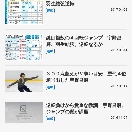
羽生結弦逆転
2017.04.02
連載
鍵は複数の４回転ジャンプ 宇野昌
磨、羽生結弦、逆転なるか
2017.03.31
連載
３００点超えがＶ争い目安 歴代４位
相当出した宇野昌磨
2017.03.14
連載
逆転負けから貴重な教訓 宇野昌磨、
ジャンプの質が課題
2016.11.07
連載