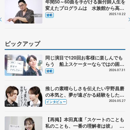
年間50～60曲を手がける振付師人生を
変えたプログラムは 水族館から高橋
大輔さん、美術館から宇野昌磨さんの
2025.10.22
連載
演目に 【第1回・宮本賢二 表現の
設計図（下）】
ピックアップ
同じ演目で120回お客様に楽しんでも
らう 船上スケーターならではの困難
とは 影響あったPIW前キャプテン松
2026.07.31
連載
永さんの存在
推しの素晴らしさを伝えたい宇野昌磨
の本気と、夢が遠ざかる経験をした本
田真凜の覚悟
2026.05.27
インタビュー
【再掲】本田真凜「スケートのことも
私のことも、一番の理解者は彼」 引