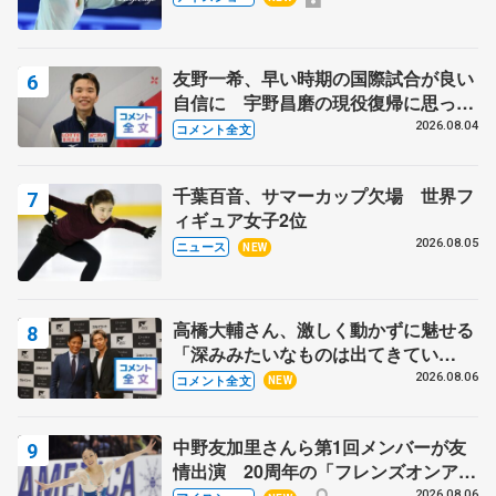
スショー
友野一希、早い時期の国際試合が良い
自信に 宇野昌磨の現役復帰に思って
いること 【アジアンオープントロフ
2026.08.04
コメント全文
ィーフリー】
千葉百音、サマーカップ欠場 世界フ
ィギュア女子2位
2026.08.05
ニュース
NEW
高橋大輔さん、激しく動かずに魅せる
「深みみたいなものは出てきてい
る？」 〝兄さん〟と慕うレジェンド
2026.08.06
コメント全文
NEW
野村忠宏さんと和気あいあい
中野友加里さんら第1回メンバーが友
情出演 20周年の「フレンズオンアイ
ス」 宮本賢二さん、有川梨絵さん、
2026.08.06