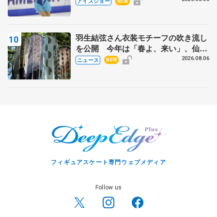
アイスショー
NEW
田村岳斗さんも
羽生結弦さん衣装モチーフの吹き流し
を公開 今年は「春よ、来い」、仙台
の瑞鳳殿
2026.08.06
ニュース
NEW
フィギュアスケート専門ウェブメディア
Follow us