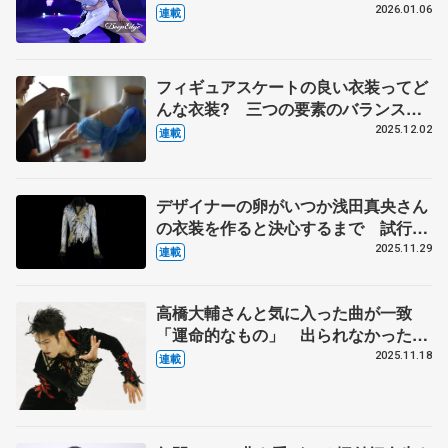
スショーはお客さんがメイン、純粋に
2026.01.06
連載
楽しんでもらうもの【第3回・宮本賢
二 表現の設計図】
フィギュアスケートの良い衣装ってど
んな衣装? 三つの要素のバランスが
そろった羽生結弦さんの『ボレロ』
2025.12.02
連載
伊藤聡美さんに聞く（中）
デザイナーの卵がいつか浅田真央さん
の衣装を作ると決心するまで 試行錯
誤の日々、２週間で仕上げた羽生結弦
2025.11.29
連載
さんの『オペラ座の怪人』 伊藤聡美
さんインタビュー（上）
高橋大輔さんと気に入った曲が一致
「運命的なもの」 出られなかったオ
リンピックに連れて行ってもらった
2025.11.18
連載
鈴木明子さんのSPも振り付け「演技
中は泣いていた」 【第2回・宮本賢
二 表現の設計図】