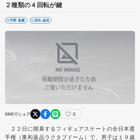
２種類の４回転が鍵
宇野 昌磨
羽生 結弦
0
SNSでシェア
２２日に開幕するフィギュアスケートの全日本選
手権（東和薬品ラクタブドーム）で、男子は１９歳