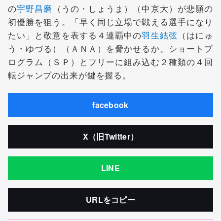
の
宇野昌磨
（うの・しょうま）（中京大）が悲願の
初優勝を狙う。「早く同じ立場で戦える選手になり
たい」と敬意を表する４連覇中の
羽生結弦
（はにゅ
う・ゆづる）（ＡＮＡ）を脅かせるか。ショートプ
ログラム（ＳＰ）とフリーに組み込む２種類の４回
転ジャンプの出来が鍵を握る。
facebook
X（旧Twitter）
LINE
URLをコピー