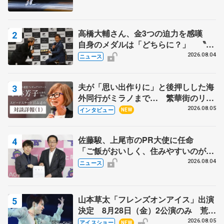
高橋大輔さん、金3つの迫力を感嘆
自身のメダルは「どちらに？」 〝リ
ス兄弟〟オリンピック3連覇の野村忠
2026.08.04
ニュース
宏さんと対談
夫が「思い出作りに」と後押しした海
外同行がミラノまで… 繁華街のリン
クでは不良のお兄さんも味方に 小林
2026.08.05
インタビュー
NEW
芳子さんが振り返るスケート人生
佐藤駿、上尾市のPR大使に任命
「ご飯がおいしく、住みやすいのが魅
力」
2026.08.04
ニュース
山本草太「フレンズオンアイス」出演
決定 8月28日（金）2公演のみ 荒川
静香さんプロデュース、20周年のアイ
2026.08.05
アイスショー
NEW