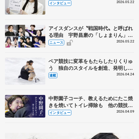
退時の単独インタビューで語った競技
2026.05.22
インタビュー
人生や家族、恋人、これからの夢…
アイスダンスが〝戦国時代〟と呼ばれ
る理由 宇野昌磨の「しょまりん」ら
実力者が相次いで参戦 国内の競争激
2026.05.22
ニュース
化
ペア競技に変革をもたらしたりくりゅ
う 独自のスタイルを創造、発明した
【引退発表後②】
2026.04.24
連載
中野園子コーチ、教えるためにたこ焼
きを焼いてトイレ掃除も 他の競技に
も通用するという坂本花織の筋肉
2026.04.09
インタビュー