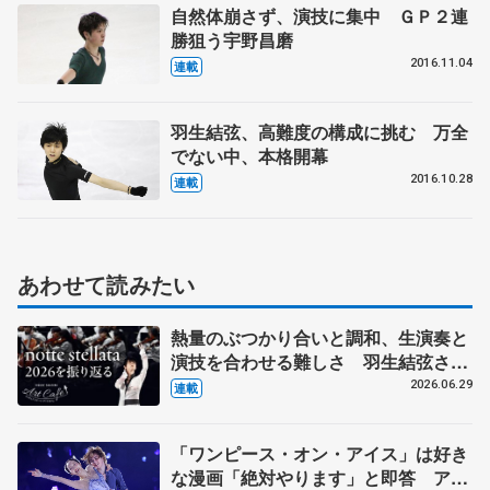
自然体崩さず、演技に集中 ＧＰ２連
勝狙う宇野昌磨
2016.11.04
連載
羽生結弦、高難度の構成に挑む 万全
でない中、本格開幕
2016.10.28
連載
あわせて読みたい
熱量のぶつかり合いと調和、生演奏と
演技を合わせる難しさ 羽生結弦さん
とコラボの東北ユースオーケストラの
2026.06.29
連載
メンバーに聞く
「ワンピース・オン・アイス」は好き
な漫画「絶対やります」と即答 アイ