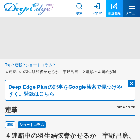
検索
Sign in
新規登録
メニュー
Top
連載
ショートコラム
４連覇中の羽生結弦脅かせるか 宇野昌磨、２種類の４回転が鍵
Deep Edge Plusの記事をGoogle検索で見つけや
すく。登録はこちら
連載
2016.12.20
連載
ショートコラム
４連覇中の羽生結弦脅かせるか 宇野昌磨、