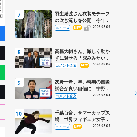
周年のアイスショー
羽生結弦さん衣装モチーフ
の吹き流しを公開 今年は
「春よ、来い」、仙台の瑞
2026.08.06
ニュース
NEW
鳳殿
高橋大輔さん、激しく動か
ずに魅せる「深みみたいな
ものは出てきている？」
2026.08.06
コメント全文
NEW
〝兄さん〟と慕うレジェン
ド野村忠宏さんと和気あい
友野一希、早い時期の国際
あい
試合が良い自信に 宇野昌
磨の現役復帰に思っている
2026.08.04
コメント全文
こと 【アジアンオープン
トロフィーフリー】
千葉百音、サマーカップ欠
場 世界フィギュア女子2
位
2026.08.05
ニュース
NEW