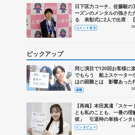
日下匡力コーチ、佐藤駿の
ーズンのメンタルの強さた
る 表彰式に2人で出席 
市栄誉賞】
20
コメント全文
ピックアップ
同じ演目で120回お客様に
でもらう 船上スケーター
はの困難とは 影響あったP
キャプテン松永さんの存在
20
連載
【再掲】本田真凜「スケー
とも私のことも、一番の理
彼」 引退時の単独インタ
で語った競技人生や家族、
20
インタビュー
これからの夢…