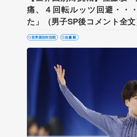
痛、４回転ルッツ回避・・
た」（男子SP後コメント全文
世界国別対抗戦
佐藤 駿