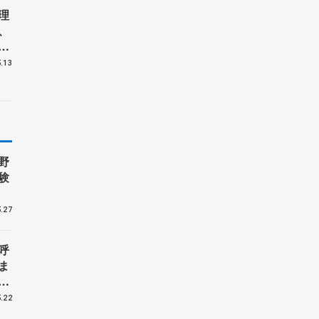
理
、
ポ
敬
.13
野
験
.27
呼
ま
戦
.22