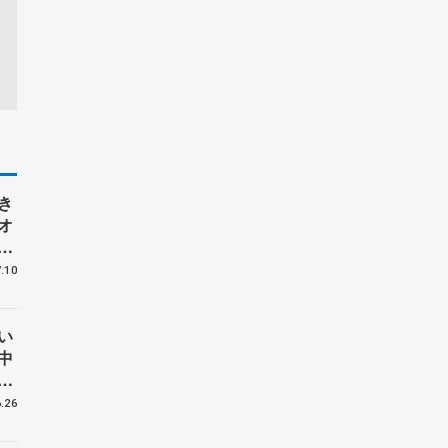
き
オ
ッ
.10
い
中
は
6】
.26