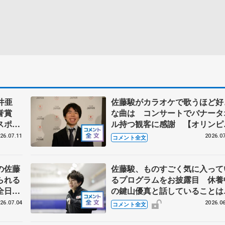
井亜
佐藤駿がカラオケで歌うほど好
栄誉賞
な曲は コンサートでバナータ
スポー
ル持つ観客に感謝 【オリンピ
JOC
クコンサート】
26.07.11
2026.07
コメント全文
の佐藤
佐藤駿、ものすごく気に入って
られる
るプログラムをお披露目 休養
全日本
の鍵山優真と話していること
【ドリーム・オン・アイス202
26.07.04
2026.06
コメント全文