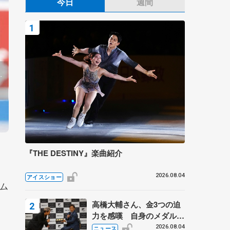
今日
週間
『THE DESTINY』楽曲紹介
2026.08.04
アイスショー
ム
高橋大輔さん、金3つの迫
力を感嘆 自身のメダルは
「どちらに？」 〝リス兄
2026.08.04
ニュース