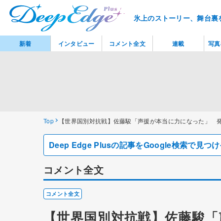
氷上のストーリー、舞台裏
新着
インタビュー
コメント全文
連載
写真
Top
【世界国別対抗戦】佐藤駿「声援が本当に力になった」 
Deep Edge Plusの記事をGoogle検索で
コメント全文
コメント全文
【世界国別対抗戦】佐藤駿「