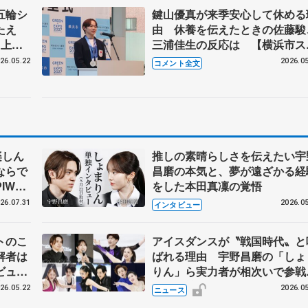
五輪シ
鍵山優真が来季安心して休める
たえ
由 休養を伝えたときの佐藤駿
【上尾
三浦佳生の反応は 【横浜市ス
ーツ栄誉賞・神奈川県知事の表
26.05.22
2026.05
コメント全文
訪問】
楽しん
推しの素晴らしさを伝えたい宇
ならで
昌磨の本気と、夢が遠ざかる経
IW前
をした本田真凜の覚悟
26.07.31
2026.05
インタビュー
トのこ
アイスダンスが〝戦国時代〟と
解者は
ばれる理由 宇野昌磨の「しょ
ビュー
りん」ら実力者が相次いで参
恋人、
国内の競争激化
26.05.22
2026.05
ニュース