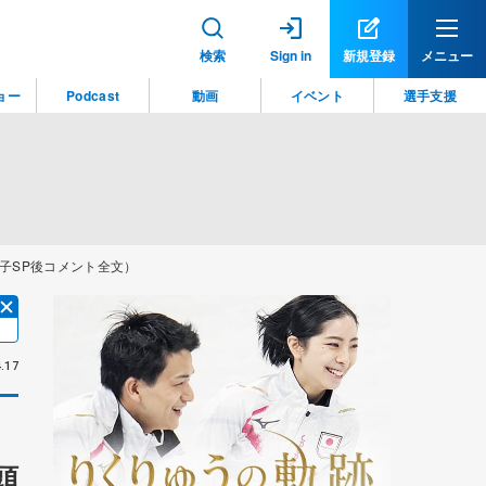
検索
Sign in
新規登録
メニュー
ョー
Podcast
動画
イベント
選手支援
子SP後コメント全文）
.17
頭