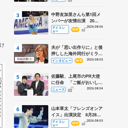
弟〟オリンピック3連覇の
野村忠宏さんと対談
中野友加里さんら第1回メ
ンバーが友情出演 20周
年の「フレンズオンアイ
2026.08.06
アイスシ
NEW
ョー
ス」 宮本賢二さん、有川
梨絵さん、田村岳斗さんも
け
夫が「思い出作りに」と後
押しした海外同行がミラノ
まで… 繁華街のリンクで
2026.08.05
インタビュー
NEW
は不良のお兄さんも味方
に 小林芳子さんが振り返
佐藤駿、上尾市のPR大使
るスケート人生
に任命 「ご飯がおいし
く、住みやすいのが魅力」
2026.08.04
ニュース
山本草太「フレンズオンア
イス」出演決定 8月28日
（金）2公演のみ 荒川静
2026.08.05
アイスシ
NEW
ョー
香さんプロデュース、20