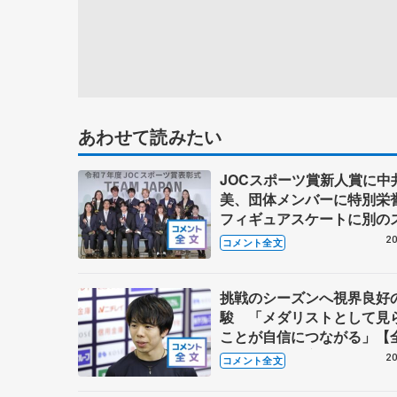
あわせて読みたい
JOCスポーツ賞新人賞に中
美、団体メンバーに特別
フィギュアスケートに別の
ツを組み合わせるなら？ 【
20
コメント全文
スポーツ賞表彰式】
挑戦のシーズンへ視界良好
駿 「メダリストとして見
ことが自信につながる」【
シニア強化合宿】
20
コメント全文