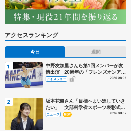
アクセスランキング
今日
週間
中野友加里さんら第1回メンバーが友
情出演 20周年の「フレンズオンアイ
ス」 宮本賢二さん、有川梨絵さん、
2026.08.06
アイスショー
田村岳斗さんも
坂本花織さん「目標へまい進していき
たい」 文部科学省スポーツ表彰式で
代表謝辞
2026.08.07
ニュース
NEW