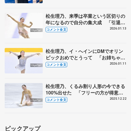
松生理乃、来季は卒業という区切りの
年になるので自分の集大成 「引退す
るにしてもしないにしてもやり切った
2026.01.13
コメント全文
なって思える年に」【日本学生氷上競
技選手権･女子フリー】
松生理乃、イ・へインにDMでオリン
ピックおめでとうって 「お姉ちゃ
ん」と言ってくれてかわいい【日本学
2026.01.11
コメント全文
生氷上競技選手権･女子SP】
松生理乃、くるみ割り人形の今できる
100%出せた 「フリーの方が得意な
んだねってよく言われる」【全日本フ
2025.12.22
コメント全文
ィギュア女子フリー】
ピックアップ