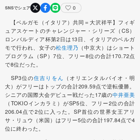
0
SNSでシェア
【ベルガモ（イタリア）共同＝大沢祥平】フィギ
ュアスケートのチャレンジャー・シリーズ（CS）
ロンバルディア杯第2日は13日、イタリアのベルガ
モで行われ、女子の
松生理乃
（中京大）はショート
プログラム（SP）7位、フリー8位の合計170.72点
で8位だった。
SP3位の
住吉りをん
（オリエンタルバイオ・明
大）がフリーはトップの合計209.59点で逆転優勝。
シニアの国際大会デビュー戦だった17歳の
中井亜美
（TOKIOインカラミ）がSP5位、フリー2位の合計
206.04点で2位に入った。SP首位の世界女王アリ
サ・リュウ（米国）はフリー5位の合計197.84点で4
位に終わった。