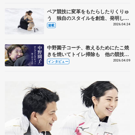
ペア競技に変革をもたらしたりくりゅ
う 独自のスタイルを創造、発明した
【引退発表後②】
2026.04.24
連載
中野園子コーチ、教えるためにたこ焼
きを焼いてトイレ掃除も 他の競技に
も通用するという坂本花織の筋肉
2026.04.09
インタビュー