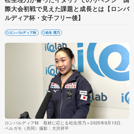
際大会初戦で見えた課題と成長とは【ロンバ
ルディア杯・女子フリー後】
ロンバルディア杯
松生 理乃
ロンバルディア杯 取材に応じる松生理乃＝2025年9月13日、
ベルガモ（共同）撮影：大沢祥平