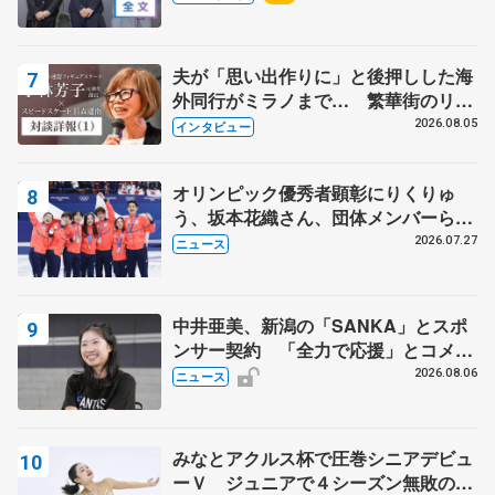
出て国際大会へ【文部科学省スポーツ
表彰式】
夫が「思い出作りに」と後押しした海
外同行がミラノまで… 繁華街のリン
クでは不良のお兄さんも味方に 小林
2026.08.05
インタビュー
芳子さんが振り返るスケート人生
オリンピック優秀者顕彰にりくりゅ
う、坂本花織さん、団体メンバーら
8月7日に文科省が表彰式、ブルーノ・
2026.07.27
ニュース
マルコット、中野園子らコーチも
中井亜美、新潟の「SANKA」とスポ
ンサー契約 「全力で応援」とコメン
ト
2026.08.06
ニュース
みなとアクルス杯で圧巻シニアデビュ
ーＶ ジュニアで４シーズン無敗の島