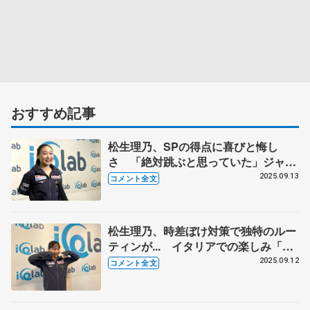
おすすめ記事
松生理乃、SPの得点に喜びと悔し
さ 「絶対跳ぶと思っていた」ジャン
プでミス【ロンバルディア杯・女子
2025.09.13
コメント全文
SP後】
松生理乃、時差ぼけ対策で独特のルー
ティンが... イタリアでの楽しみ「み
んなで行こうって」 【ロンバルディ
2025.09.12
コメント全文
ア杯公式練習後】