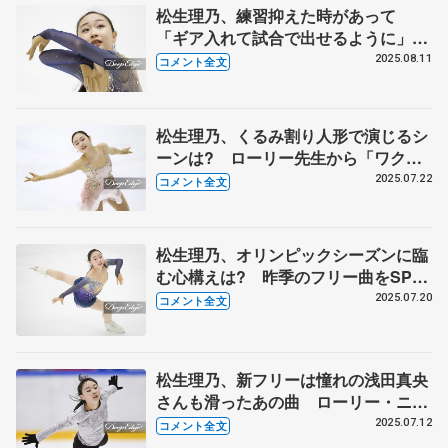
松生理乃、練習抑えた時があって
「ギア入れて試合で出せるように」
【サマーカップ女子SP後】
2025.08.11
コメント全文
松生理乃、くるみ割り人形で演じるシ
ーンは? ローリー先生から「ワクワ
クした気持ちで滑って」（女子フリー
2025.07.22
コメント全文
後コメント全文）
松生理乃、オリンピックシーズンに臨
む心構えは? 昨季のフリー曲をSPに
「わたしに合っている」（女子SP後
2025.07.20
コメント全文
コメント全文）
松生理乃、新フリーは憧れの浅田真央
さんも滑ったあの曲 ローリー・ニコ
ルさん振り付けでバレエ名作（合宿囲
2025.07.12
コメント全文
み取材コメント全文）