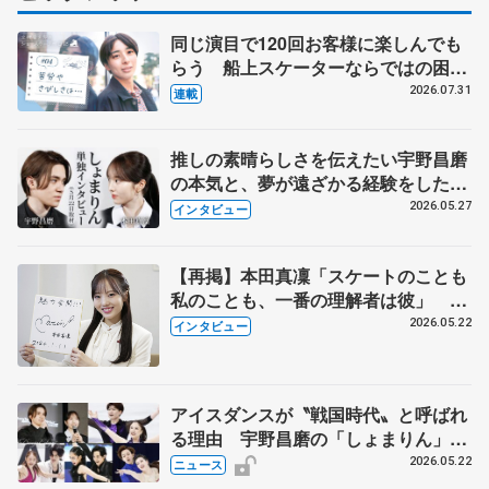
同じ演目で120回お客様に楽しんでも
らう 船上スケーターならではの困難
とは 影響あったPIW前キャプテン松
2026.07.31
連載
永さんの存在
推しの素晴らしさを伝えたい宇野昌磨
の本気と、夢が遠ざかる経験をした本
田真凜の覚悟
2026.05.27
インタビュー
【再掲】本田真凜「スケートのことも
私のことも、一番の理解者は彼」 引
退時の単独インタビューで語った競技
2026.05.22
インタビュー
人生や家族、恋人、これからの夢…
アイスダンスが〝戦国時代〟と呼ばれ
る理由 宇野昌磨の「しょまりん」ら
実力者が相次いで参戦 国内の競争激
2026.05.22
ニュース
化