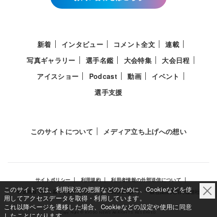
新着
インタビュー
コメント全文
連載
写真ギャラリー
選手名鑑
大会特集
大会日程
アイスショー
Podcast
動画
イベント
選手支援
このサイトについて
メディア立ち上げへの想い
サイトポリシー
利用規約
利用者情報の外部送信について
このサイトでは、利用状況の把握などのために、Cookieなどを使
特定商取引法に基づく表示について
Deep Edge
一般社団法人共同通信社
用してアクセスデータを取得・利用しています。
これ以降ページを遷移した場合、Cookieなどの設定や使用に同意
Copy Right © KYODO NEWS All RIGHTS RESERVED.
したことになります。