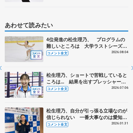
あわせて読みたい
4位発進の松生理乃、 プログラムの
難しいところは 大学ラストシーズン
に思い 【みなとアクルス杯SP】
2026.08.04
コメント全文
松生理乃、ショートで苦戦していると
ころは... 結果を出すプレッシャーと
出場できるうれしさと 【全日本シニ
2026.07.06
コメント全文
ア強化合宿】
松生理乃、自分が引っ張る立場なのが
信じられない 一番大事なのは愛知県
で優勝を目指すことなので【国民スポ
2026.01.31
コメント全文
ーツ大会冬季大会成年女子SP】