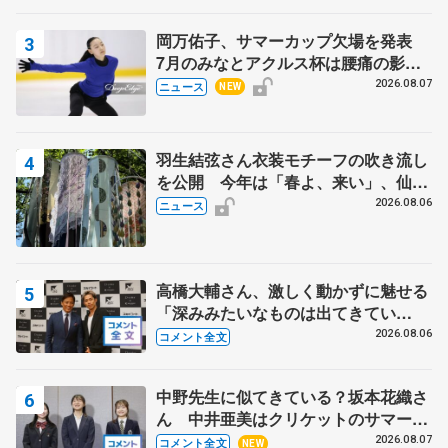
岡万佑子、サマーカップ欠場を発表
7月のみなとアクルス杯は腰痛の影響
で
2026.08.07
ニュース
NEW
羽生結弦さん衣装モチーフの吹き流し
を公開 今年は「春よ、来い」、仙台
の瑞鳳殿
2026.08.06
ニュース
高橋大輔さん、激しく動かずに魅せる
「深みみたいなものは出てきてい
る？」 〝兄さん〟と慕うレジェンド
2026.08.06
コメント全文
野村忠宏さんと和気あいあい
中野先生に似てきている？坂本花織さ
ん 中井亜美はクリケットのサマーキ
ャンプに 島田麻央はたくさん試合に
2026.08.07
コメント全文
NEW