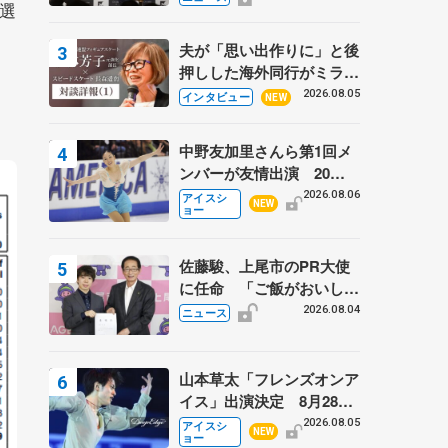
選
弟〟オリンピック3連覇の
野村忠宏さんと対談
夫が「思い出作りに」と後
押しした海外同行がミラノ
まで… 繁華街のリンクで
2026.08.05
インタビュー
NEW
は不良のお兄さんも味方
に 小林芳子さんが振り返
中野友加里さんら第1回メ
るスケート人生
ンバーが友情出演 20周
年の「フレンズオンアイ
2026.08.06
アイスシ
NEW
ョー
ス」 宮本賢二さん、有川
梨絵さん、田村岳斗さんも
佐藤駿、上尾市のPR大使
に任命 「ご飯がおいし
く、住みやすいのが魅力」
2026.08.04
ニュース
山本草太「フレンズオンア
イス」出演決定 8月28日
（金）2公演のみ 荒川静
2026.08.05
アイスシ
NEW
ョー
香さんプロデュース、20