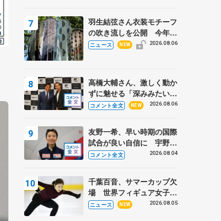
周年のアイスショー
羽生結弦さん衣装モチーフ
の吹き流しを公開 今年は
「春よ、来い」、仙台の瑞
2026.08.06
ニュース
NEW
鳳殿
高橋大輔さん、激しく動か
ずに魅せる「深みみたいな
ものは出てきている？」
2026.08.06
コメント全文
NEW
〝兄さん〟と慕うレジェン
ド野村忠宏さんと和気あい
友野一希、早い時期の国際
あい
試合が良い自信に 宇野昌
磨の現役復帰に思っている
2026.08.04
コメント全文
こと 【アジアンオープン
トロフィーフリー】
千葉百音、サマーカップ欠
場 世界フィギュア女子2
位
2026.08.05
ニュース
NEW