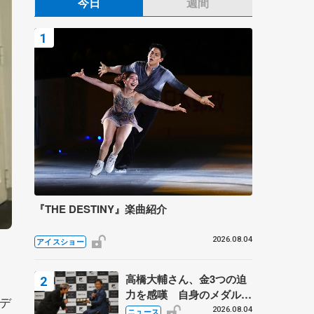
今日
週間
『THE DESTINY』楽曲紹介
2026.08.04
アイスショー
高橋大輔さん、金3つの迫
力を感嘆 自身のメダルは
デ
「どちらに？」 〝リス兄
2026.08.04
ニュース