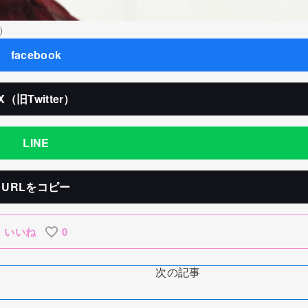
同）
facebook
X（旧Twitter）
LINE
URLをコピー
いいね
0
次の記事