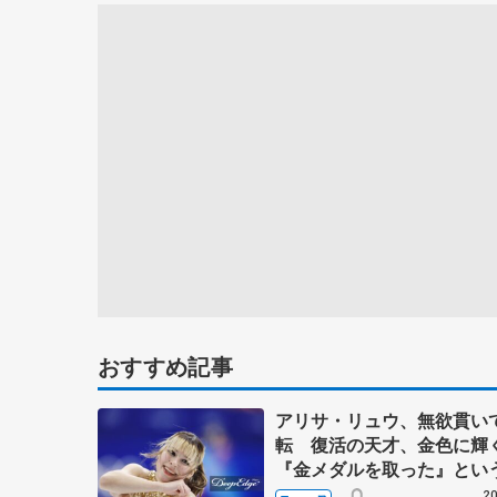
おすすめ記事
アリサ・リュウ、無欲貫い
転 復活の天才、金色に
『金メダルを取った』とい
しだけ見ないで
20