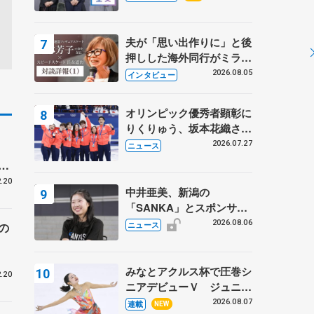
プに 島田麻央はたくさん
試合に出て国際大会へ【文
部科学省スポーツ表彰
夫が「思い出作りに」と後
式】
押しした海外同行がミラノ
まで… 繁華街のリンクで
2026.08.05
インタビュー
は不良のお兄さんも味方
に 小林芳子さんが振り返
オリンピック優秀者顕彰に
るスケート人生
りくりゅう、坂本花織さ
ん、団体メンバーら 8月
2026.07.27
ニュース
7日に文科省が表彰式、ブ
出
ルーノ・マルコット、中野
.20
園子らコーチも
中井亜美、新潟の
「SANKA」とスポンサー
契約 「全力で応援」とコ
2026.08.06
の
ニュース
メント
みなとアクルス杯で圧巻シ
.20
ニアデビューＶ ジュニア
で４シーズン無敗の島田麻
2026.08.07
連載
NEW