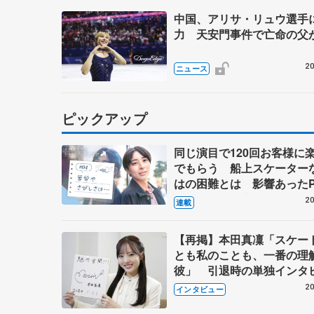
中国、アリサ・リュウ選手
力 天安門事件で亡命の父
20
ニュース
ピックアップ
同じ演目で120回お客様に
でもらう 船上スケーター
はの困難とは 影響あったP
キャプテン松永さんの存在
20
連載
【再掲】本田真凜「スケー
とも私のことも、一番の理
彼」 引退時の単独インタ
で語った競技人生や家族、
20
インタビュー
これからの夢…