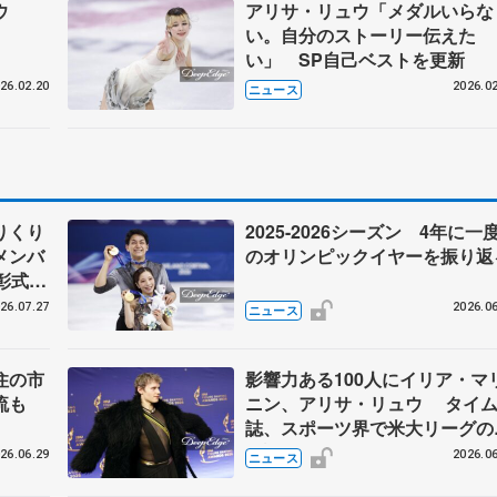
ウ
アリサ・リュウ「メダルいらな
い。自分のストーリー伝えた
い」 SP自己ベストを更新
26.02.20
2026.02
ニュース
りくり
2025-2026シーズン 4年に一
メンバ
のオリンピックイヤーを振り返
彰式、
野園子
26.07.27
2026.06
ニュース
住の市
影響力ある100人にイリア・マ
流も
ニン、アリサ・リュウ タイ
誌、スポーツ界で米大リーグの
谷翔平らも
26.06.29
2026.06
ニュース