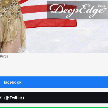
共同）
facebook
X（旧Twitter）