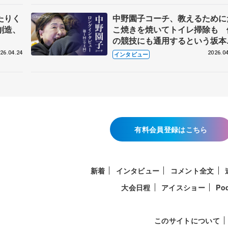
たりく
中野園子コーチ、教えるために
創造、
こ焼きを焼いてトイレ掃除も 
の競技にも通用するという坂本
織の筋肉
26.04.24
2026.04
インタビュー
有料会員登録はこちら
新着
インタビュー
コメント全文
大会日程
アイスショー
Po
このサイトについて