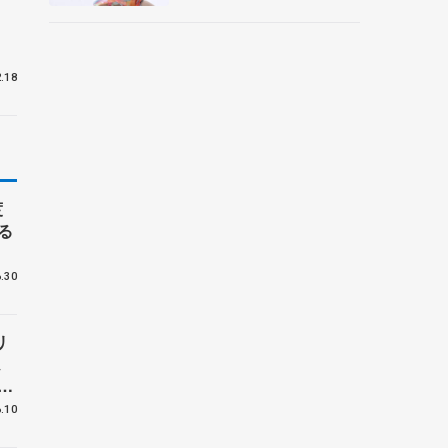
央
.18
度
る
.30
リ
ム
大
.10