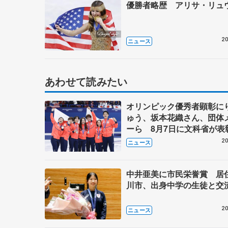
優勝者略歴 アリサ・リュ
20
ニュース
あわせて読みたい
オリンピック優秀者顕彰に
ゅう、坂本花織さん、団体
ーら 8月7日に文科省が表
ブルーノ・マルコット、中
20
ニュース
らコーチも
中井亜美に市民栄誉賞 居
川市、出身中学の生徒と交
20
ニュース