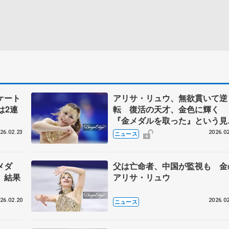
ケート
アリサ・リュウ、無欲貫いて逆
は2連
転 復活の天才、金色に輝く
『金メダルを取った』という見
しだけ見ないで
26.02.23
2026.02
ニュース
メダ
父は亡命者、中国が監視も 金
。結果
アリサ・リュウ
26.02.20
2026.02
ニュース