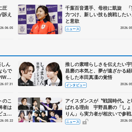
に圧
千葉百音選手、母校に凱旋 「
が訴え
力つけ、新しい技も挑戦したい
と意欲
26.06.05
2026.05
ニュース
楽しん
推しの素晴らしさを伝えたい宇
ならで
昌磨の本気と、夢が遠ざかる経
IW前
をした本田真凜の覚悟
26.07.31
2026.05
インタビュー
トのこ
アイスダンスが〝戦国時代〟と
解者は
ばれる理由 宇野昌磨の「しょ
ビュー
りん」ら実力者が相次いで参
恋人、
国内の競争激化
26.05.22
2026.05
ニュース