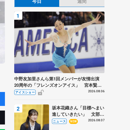
今日
週間
中野友加里さんら第1回メンバーが友情出演
20周年の「フレンズオンアイス」 宮本賢二
さん、有川梨絵さん、田村岳斗さんも
2026.08.06
アイスショー
坂本花織さん「目標へまい
進していきたい」 文部科
学省スポーツ表彰式で代表
2026.08.07
ニュース
NEW
謝辞