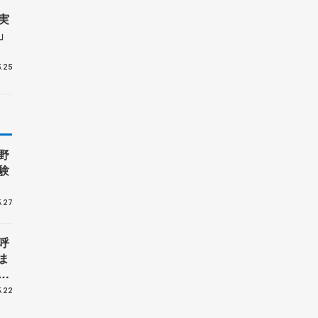
実
」
.25
野
験
.27
呼
ま
戦
.22