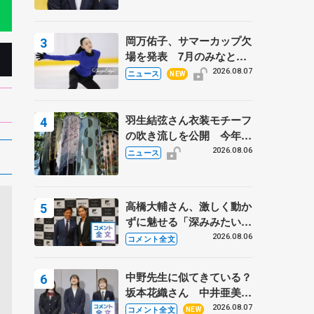
岡万佑子、サマーカップ欠
場を発表 7月のみなとア
クルス杯は腰痛の影響で
2026.08.07
ニュース
NEW
羽生結弦さん衣装モチーフ
の吹き流しを公開 今年は
「春よ、来い」、仙台の瑞
2026.08.06
ニュース
鳳殿
高橋大輔さん、激しく動か
ずに魅せる「深みみたいな
ものは出てきている？」
2026.08.06
コメント全文
〝兄さん〟と慕うレジェン
ド野村忠宏さんと和気あい
中野先生に似てきている？
あい
坂本花織さん 中井亜美は
クリケットのサマーキャン
2026.08.07
コメント全文
NEW