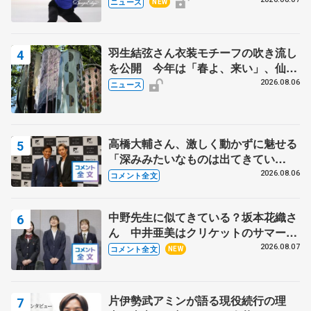
で
ニュース
NEW
羽生結弦さん衣装モチーフの吹き流し
を公開 今年は「春よ、来い」、仙台
の瑞鳳殿
2026.08.06
ニュース
高橋大輔さん、激しく動かずに魅せる
「深みみたいなものは出てきてい
る？」 〝兄さん〟と慕うレジェンド
2026.08.06
コメント全文
野村忠宏さんと和気あいあい
中野先生に似てきている？坂本花織さ
ん 中井亜美はクリケットのサマーキ
ャンプに 島田麻央はたくさん試合に
2026.08.07
コメント全文
NEW
出て国際大会へ【文部科学省スポーツ
表彰式】
片伊勢武アミンが語る現役続行の理