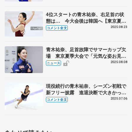
4位スタートの青木祐奈、右足首の状
態は… 今大会後は韓国へ【東京夏季
大会・女子SP後】
2025.08.23
コメント全文
青木祐奈、足首故障でサマーカップ欠
場 東京夏季大会で「元気な姿お見せ
できるように」
2025.08.08
ニュース
現役続行の青木祐奈、シーズン初戦で
新フリー披露 進退決断で大きかった
中庭コーチの言葉とは 選曲に込めた
2025.07.06
コメント全文
思い、将来の夢も明かす