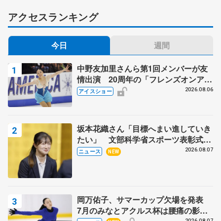
アクセスランキング
今日
週間
中野友加里さんら第1回メンバーが友
情出演 20周年の「フレンズオンアイ
ス」 宮本賢二さん、有川梨絵さん、
2026.08.06
アイスショー
田村岳斗さんも
坂本花織さん「目標へまい進していき
たい」 文部科学省スポーツ表彰式で
代表謝辞
2026.08.07
ニュース
NEW
岡万佑子、サマーカップ欠場を発表
7月のみなとアクルス杯は腰痛の影響
2026.08.07