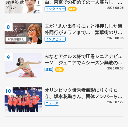
由、東京での初めての一人暮らし 注
目スケーターの「今」に迫る
2026.08.08
インタビュー
NEW
夫が「思い出作りに」と後押しした海
外同行がミラノまで… 繁華街のリン
クでは不良のお兄さんも味方に 小林
2026.08.05
インタビュー
芳子さんが振り返るスケート人生
みなとアクルス杯で圧巻シニアデビュ
ーＶ ジュニアで４シーズン無敗の島
田麻央
2026.08.07
連載
NEW
オリンピック優秀者顕彰にりくりゅ
う、坂本花織さん、団体メンバーら
8月7日に文科省が表彰式、ブルーノ・
2026.07.27
ニュース
マルコット、中野園子らコーチも