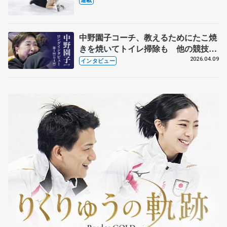
中野園子コーチ、教えるためにたこ焼
きを焼いてトイレ掃除も 他の競技に
も通用するという坂本花織の筋肉
2026.04.09
インタビュー