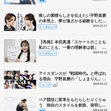
連載
永さんの存在
推しの素晴らしさを伝えたい宇野昌磨
の本気と、夢が遠ざかる経験をした本
田真凜の覚悟
2026.05.27
インタビュー
【再掲】本田真凜「スケートのことも
私のことも、一番の理解者は彼」 引
退時の単独インタビューで語った競技
2026.05.22
インタビュー
人生や家族、恋人、これからの夢…
アイスダンスが〝戦国時代〟と呼ばれ
る理由 宇野昌磨の「しょまりん」ら
実力者が相次いで参戦 国内の競争激
2026.05.22
ニュース
化
ペア競技に変革をもたらしたりくりゅ
う 独自のスタイルを創造、発明した
【引退発表後②】
2026.04.24
連載