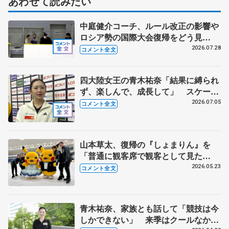
あわせて読みたい
中庭健介コーチ、ルール改正の影響や
ロシア勢の国際大会復帰をどう見
る？ 中井亜美の今後の４年間に向け
2026.07.28
コメント全文
た心構え
四大陸女王の青木祐奈「結果に縛られ
ず、楽しんで、成長して」 スケーテ
ィングのブラッシュアップへ試行錯誤
2026.07.05
コメント全文
中【全日本シニア強化合宿】
山本草太、復帰の『しょまりん』を
「普通に観客席で観客として見た
い」 青木祐奈、宮原知子さん、田中
2026.05.23
コメント全文
刑事さんも思い語る【日本スケート連
盟・基礎スケート教室 横浜】
青木祐奈、家族とも話して「競技は今
しかできない」 来季はクールなかっ