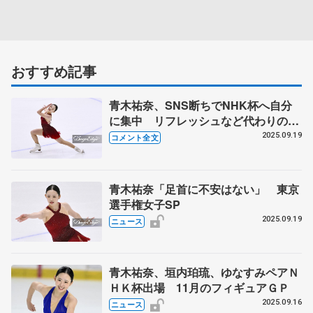
おすすめ記事
青木祐奈、SNS断ちでNHK杯へ自分
に集中 リフレッシュなど代わりの時
間の使い方は 【東京選手権女子
2025.09.19
コメント全文
SP】
青木祐奈「足首に不安はない」 東京
選手権女子SP
2025.09.19
ニュース
青木祐奈、垣内珀琉、ゆなすみペアＮ
ＨＫ杯出場 11月のフィギュアＧＰ
2025.09.16
ニュース