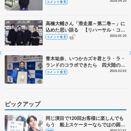
こいい感じの曲に挑戦してみたい リ
2026.04.20
コメント全文
リーカップカナガワで最後の「ラ・
ラ・ランド」披露
高橋大輔さん「滑走屋～第二巻～」に
込めた思い語る 【リハーサル・コメ
ント全文】
2026.03.20
コメント全文
青木祐奈、いつかカズキ君とラ・ラ・
ランドのコラボできたら 四大陸のタ
イトルが重圧に「坂本花織ちゃんは本
2026.02.02
コメント全文
当にすごい」【国民スポーツ大会冬季
大会成年女子フリー】
ピックアップ
同じ演目で120回お客様に楽しんでも
らう 船上スケーターならではの困難
とは 影響あったPIW前キャプテン松
2026.07.31