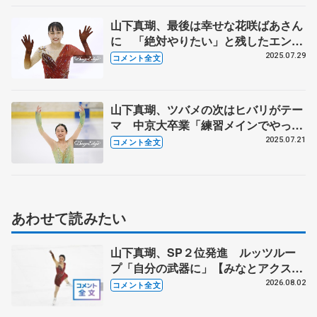
山下真瑚、最後は幸せな花咲ばあさん
に 「絶対やりたい」と残したエンデ
ィングは？（みなとアクルス杯・フリ
2025.07.29
コメント全文
ー後コメント全文）
山下真瑚、ツバメの次はヒバリがテー
マ 中京大卒業「練習メインでやって
います」 （女子SP後コメント全
2025.07.21
コメント全文
文）
あわせて読みたい
山下真瑚、SP２位発進 ルッツルー
プ「自分の武器に」【みなとアクスル
杯SP】
2026.08.02
コメント全文