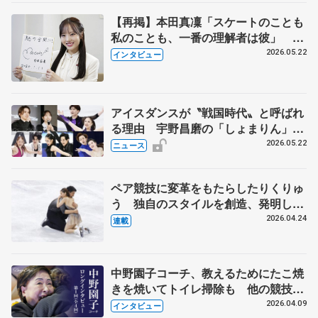
【再掲】本田真凜「スケートのことも
私のことも、一番の理解者は彼」 引
退時の単独インタビューで語った競技
2026.05.22
インタビュー
人生や家族、恋人、これからの夢…
アイスダンスが〝戦国時代〟と呼ばれ
る理由 宇野昌磨の「しょまりん」ら
実力者が相次いで参戦 国内の競争激
2026.05.22
ニュース
化
ペア競技に変革をもたらしたりくりゅ
う 独自のスタイルを創造、発明した
【引退発表後②】
2026.04.24
連載
中野園子コーチ、教えるためにたこ焼
きを焼いてトイレ掃除も 他の競技に
も通用するという坂本花織の筋肉
2026.04.09
インタビュー