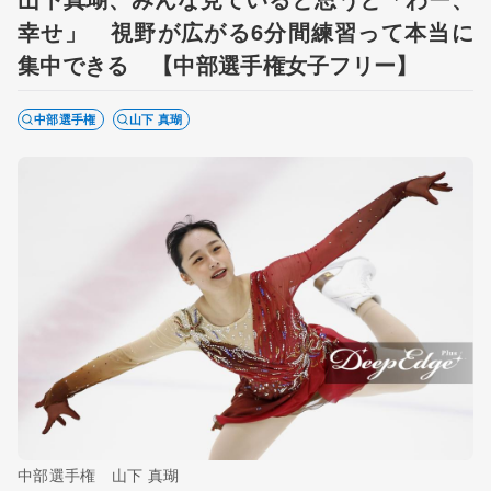
幸せ」 視野が広がる6分間練習って本当に
集中できる 【中部選手権女子フリー】
中部選手権
山下 真瑚
中部選手権 山下 真瑚