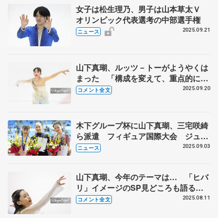
女子は松生理乃、男子は山本草太Ｖ
オリンピック代表選考の中部選手権
2025.09.21
ニュース
山下真瑚、ルッツ－トーがようやくは
まった 「構成を変えて、重点的に練
習してきた」 【中部選手権女子
2025.09.20
コメント全文
SP】
木下グループ杯に山下真瑚、三宅咲綺
ら派遣 フィギュア国際大会 ジュニ
アGPは岡田芽依、岡万佑子ら2戦目出
2025.09.03
ニュース
場へ
山下真瑚、今年のテーマは… 「ヒバ
リ」イメージのSP見どころも語る
【サマーカップ女子SP後】
2025.08.11
コメント全文