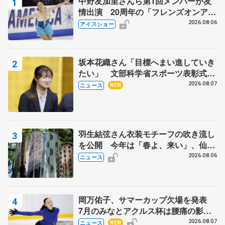
中野友加里さんら第1回メンバーが友
情出演 20周年の「フレンズオンアイ
ス」 宮本賢二さん、有川梨絵さん、
2026.08.06
アイスショー
田村岳斗さんも
坂本花織さん「目標へまい進していき
たい」 文部科学省スポーツ表彰式で
代表謝辞
2026.08.07
ニュース
NEW
羽生結弦さん衣装モチーフの吹き流し
を公開 今年は「春よ、来い」、仙台
の瑞鳳殿
2026.08.06
ニュース
岡万佑子、サマーカップ欠場を発表
7月のみなとアクルス杯は腰痛の影響
で
2026.08.07
ニュース
NEW