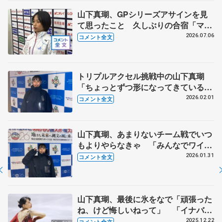
山下真瑚、GPシリーズアサインを見
て思ったこと 久しぶりの合宿「マコ
にしかできないことを」 【全日本シ
2026.07.06
コメント全文
ニア強化合宿】
トリプルアクセル挑戦中の山下真瑚
「ちょっとずつ形になってきているの
で、そのうち入れられたら良いな」
2026.02.01
コメント全文
【国民スポーツ大会冬季大会成年女子
フリー】
山下真瑚、あまりないチーム戦でいつ
もよりやらなきゃ 「みんなでワイワ
イしながら、すごいいいチームだな」
2026.01.31
コメント全文
【国民スポーツ大会冬季大会成年女子
SP】
山下真瑚、最後に氷をなで「頑張った
ね、けど悔しいねって」 「イナバウ
アーとかイーグルとか記憶に残るコレ
2025.12.22
コメント全文