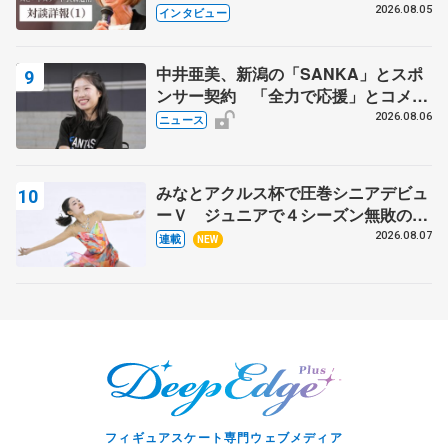
クでは不良のお兄さんも味方に 小林
2026.08.05
インタビュー
芳子さんが振り返るスケート人生
中井亜美、新潟の「SANKA」とスポ
ンサー契約 「全力で応援」とコメン
ト
2026.08.06
ニュース
みなとアクルス杯で圧巻シニアデビュ
ーＶ ジュニアで４シーズン無敗の島
田麻央
2026.08.07
連載
NEW
フィギュアスケート専門ウェブメディア