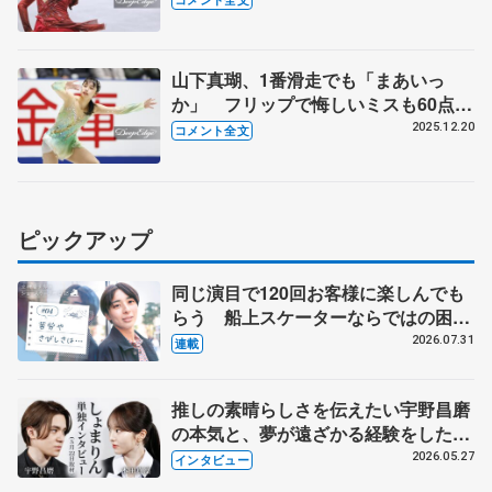
オできた」【全日本フィギュア女子フ
リー】
山下真瑚、1番滑走でも「まあいっ
か」 フリップで悔しいミスも60点台
【全日本フィギュア女子SP】
2025.12.20
コメント全文
ピックアップ
同じ演目で120回お客様に楽しんでも
らう 船上スケーターならではの困難
とは 影響あったPIW前キャプテン松
2026.07.31
連載
永さんの存在
推しの素晴らしさを伝えたい宇野昌磨
の本気と、夢が遠ざかる経験をした本
田真凜の覚悟
2026.05.27
インタビュー