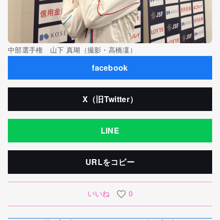
中部選手権 山下 真瑚（撮影・高橋凜）
facebook
X（旧Twitter）
LINE
URLをコピー
いいね
0