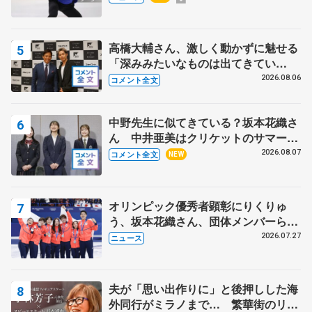
高橋大輔さん、激しく動かずに魅せる
「深みみたいなものは出てきてい
る？」 〝兄さん〟と慕うレジェンド
2026.08.06
コメント全文
野村忠宏さんと和気あいあい
中野先生に似てきている？坂本花織さ
ん 中井亜美はクリケットのサマーキ
ャンプに 島田麻央はたくさん試合に
2026.08.07
コメント全文
NEW
出て国際大会へ【文部科学省スポーツ
表彰式】
オリンピック優秀者顕彰にりくりゅ
う、坂本花織さん、団体メンバーら
8月7日に文科省が表彰式、ブルーノ・
2026.07.27
ニュース
マルコット、中野園子らコーチも
夫が「思い出作りに」と後押しした海
外同行がミラノまで… 繁華街のリン