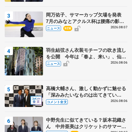
岡万佑子、サマーカップ欠場を発表
7月のみなとアクルス杯は腰痛の影響
で
2026.08.07
ニュース
NEW
羽生結弦さん衣装モチーフの吹き流し
を公開 今年は「春よ、来い」、仙台
の瑞鳳殿
2026.08.06
ニュース
高橋大輔さん、激しく動かずに魅せる
「深みみたいなものは出てきてい
る？」 〝兄さん〟と慕うレジェンド
2026.08.06
コメント全文
野村忠宏さんと和気あいあい
中野先生に似てきている？坂本花織さ
ん 中井亜美はクリケットのサマーキ