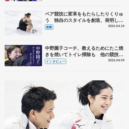
化
ペア競技に変革をもたらしたりくりゅ
う 独自のスタイルを創造、発明した
【引退発表後②】
2026.04.24
連載
中野園子コーチ、教えるためにたこ焼
きを焼いてトイレ掃除も 他の競技に
も通用するという坂本花織の筋肉
2026.04.09
インタビュー