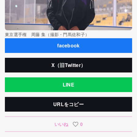
東京選手権 周藤 集（撮影・門馬佐和子）
facebook
X（旧Twitter）
LINE
URLをコピー
いいね
0