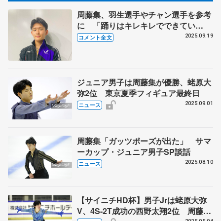
周藤集、羽生選手やチャン選手を参考
に 「踊りはキレキレでできてい
た」 【東京選手権ジュニア男子
2025.09.19
コメント全文
SP】
ジュニア男子は周藤集が優勝、蛯原大
弥2位 東京夏季フィギュア最終日
2025.09.01
ニュース
周藤集「ガッツポーズが出た」 サマ
ーカップ・ジュニア男子SP談話
2025.08.10
ニュース
【サイニチHD杯】男子Jrは蛯原大弥
V、4S-2T成功の西野太翔2位 周藤集