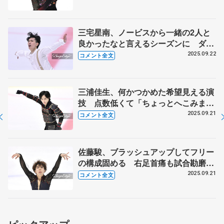
で」 【東京選手権ジュニア男子フリ
ー】
三宅星南、ノービスから一緒の2人と
良かったなと言えるシーズンに ダン
ス転向の島田高志郎、今季引退の木科
2025.09.22
コメント全文
雄登に「感謝しかない」 【東京選手
権男子フリー】
三浦佳生、何かつかめた希望見える演
技 点数低くて「ちょっとへこみま
す」が... 【東京選手権男子フリー】
2025.09.21
コメント全文
佐藤駿、ブラッシュアップしてフリー
の構成固める 右足首痛も試合勘磨く
ため東日本学生出場へ 【東京選手権
2025.09.21
コメント全文
男子フリー】