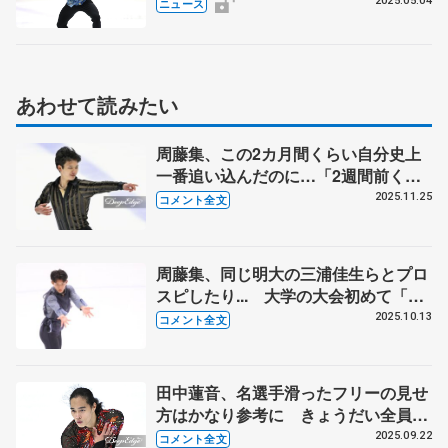
3位
2025.05.04
ニュース
あわせて読みたい
周藤集、この2カ月間くらい自分史上
一番追い込んだのに…「2週間前くら
いにインフルにかかっちゃってずっと
2025.11.25
コメント全文
寝込んでいた」【全日本ジュニア選手
権男子フリー】
周藤集、同じ明大の三浦佳生らとプロ
スピしたり... 大学の大会初めて「み
んなで応援し合って面白い」 【東日
2025.10.13
コメント全文
本学生選手権男子フリー】
田中蓮音、名選手滑ったフリーの見せ
方はかなり参考に きょうだい全員に
音の文字「ピアノやバイオリン好き
2025.09.22
コメント全文