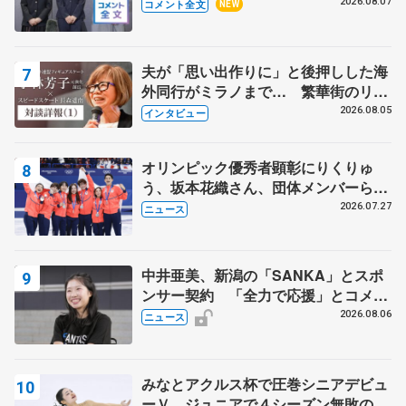
ャンプに 島田麻央はたくさん試合に
2026.08.07
コメント全文
NEW
出て国際大会へ【文部科学省スポーツ
表彰式】
夫が「思い出作りに」と後押しした海
外同行がミラノまで… 繁華街のリン
クでは不良のお兄さんも味方に 小林
2026.08.05
インタビュー
芳子さんが振り返るスケート人生
オリンピック優秀者顕彰にりくりゅ
う、坂本花織さん、団体メンバーら
8月7日に文科省が表彰式、ブルーノ・
2026.07.27
ニュース
マルコット、中野園子らコーチも
中井亜美、新潟の「SANKA」とスポ
ンサー契約 「全力で応援」とコメン
ト
2026.08.06
ニュース
みなとアクルス杯で圧巻シニアデビュ
ーＶ ジュニアで４シーズン無敗の島