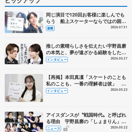
ピックアップ
同じ演目で120回お客様に楽しんでも
らう 船上スケーターならではの困難
とは 影響あったPIW前キャプテン松
2026.07.31
連載
永さんの存在
推しの素晴らしさを伝えたい宇野昌磨
の本気と、夢が遠ざかる経験をした本
田真凜の覚悟
2026.05.27
インタビュー
【再掲】本田真凜「スケートのことも
私のことも、一番の理解者は彼」 引
退時の単独インタビューで語った競技
2026.05.22
インタビュー
人生や家族、恋人、これからの夢…
アイスダンスが〝戦国時代〟と呼ばれ
る理由 宇野昌磨の「しょまりん」ら
実力者が相次いで参戦 国内の競争激
2026.05.22
ニュース