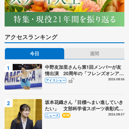
アクセスランキング
今日
週間
中野友加里さんら第1回メンバーが友
情出演 20周年の「フレンズオンアイ
ス」 宮本賢二さん、有川梨絵さん、
2026.08.06
アイスショー
田村岳斗さんも
坂本花織さん「目標へまい進していき
たい」 文部科学省スポーツ表彰式で
代表謝辞
2026.08.07
ニュース
NEW