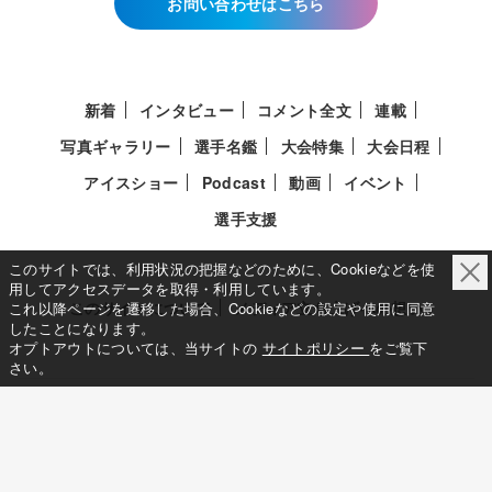
お問い合わせはこちら
新着
インタビュー
コメント全文
連載
写真ギャラリー
選手名鑑
大会特集
大会日程
アイスショー
Podcast
動画
イベント
選手支援
このサイトでは、利用状況の把握などのために、Cookieなどを使
用してアクセスデータを取得・利用しています。
このサイトについて
メディア立ち上げへの想い
これ以降ページを遷移した場合、Cookieなどの設定や使用に同意
したことになります。
オプトアウトについては、当サイトの
サイトポリシー
をご覧下
さい。
サイトポリシー
利用規約
利用者情報の外部送信について
特定商取引法に基づく表示について
Deep Edge
一般社団法人共同通信社
Copy Right © KYODO NEWS All RIGHTS RESERVED.