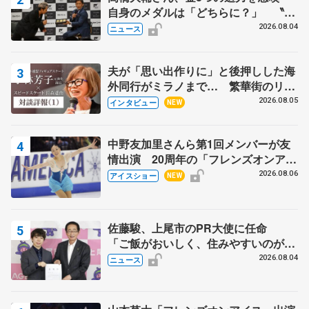
自身のメダルは「どちらに？」 〝リ
ス兄弟〟オリンピック3連覇の野村忠
2026.08.04
ニュース
宏さんと対談
夫が「思い出作りに」と後押しした海
外同行がミラノまで… 繁華街のリン
クでは不良のお兄さんも味方に 小林
2026.08.05
インタビュー
NEW
芳子さんが振り返るスケート人生
中野友加里さんら第1回メンバーが友
情出演 20周年の「フレンズオンアイ
ス」 宮本賢二さん、有川梨絵さん、
2026.08.06
アイスショー
NEW
田村岳斗さんも
佐藤駿、上尾市のPR大使に任命
「ご飯がおいしく、住みやすいのが魅
力」
2026.08.04
ニュース