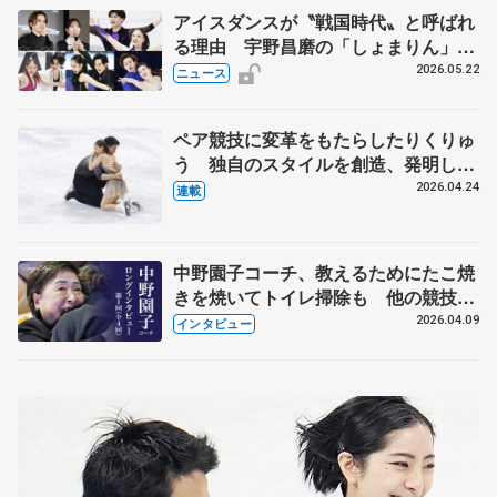
アイスダンスが〝戦国時代〟と呼ばれ
る理由 宇野昌磨の「しょまりん」ら
実力者が相次いで参戦 国内の競争激
2026.05.22
ニュース
化
ペア競技に変革をもたらしたりくりゅ
う 独自のスタイルを創造、発明した
【引退発表後②】
2026.04.24
連載
中野園子コーチ、教えるためにたこ焼
きを焼いてトイレ掃除も 他の競技に
も通用するという坂本花織の筋肉
2026.04.09
インタビュー