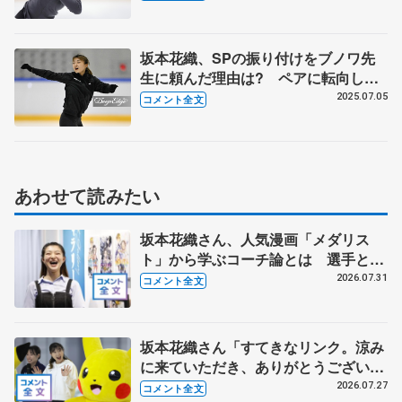
式練習後】
坂本花織、SPの振り付けをブノワ先
生に頼んだ理由は? ペアに転向した
幼なじみの籠谷歩未には助言も（合宿
2025.07.05
コメント全文
囲み取材コメント全文）
あわせて読みたい
坂本花織さん、人気漫画「メダリス
ト」から学ぶコーチ論とは 選手とし
て先頭でやってきて「後輩に受け継い
2026.07.31
コメント全文
でもらわないと」
坂本花織さん「すてきなリンク。涼み
に来ていただき、ありがとうございま
す」 シスメックスのリンク開場１周
2026.07.27
コメント全文