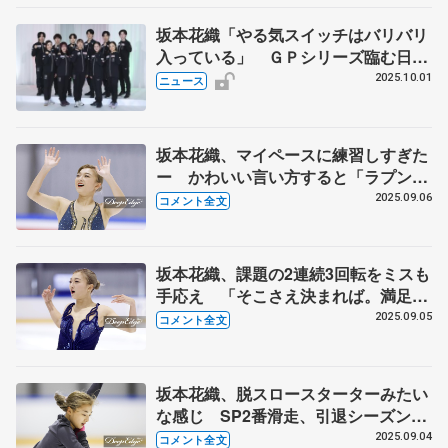
坂本花織「やる気スイッチはバリバリ
入っている」 ＧＰシリーズ臨む日本
勢が会見
2025.10.01
ニュース
坂本花織、マイペースに練習しすぎた
ー かわいい言い方すると「ラプンツ
ェル」 【木下グループ杯女子フリー
2025.09.06
コメント全文
後】
坂本花織、課題の2連続3回転をミスも
手応え 「そこさえ決まれば。満足感
得られるプログラム」 【木下グルー
2025.09.05
コメント全文
プ杯女子SP後】
坂本花織、脱スロースターターみたい
な感じ SP2番滑走、引退シーズン初
戦へ「楽しみ」 【木下グループ杯公
2025.09.04
コメント全文