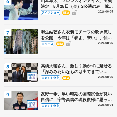
山本草太「フレンズオンアイス」出演
決定 8月28日（金）2公演のみ 荒川
静香さんプロデュース、20周年のアイ
2026.08.05
アイスショー
NEW
スショー
羽生結弦さん衣装モチーフの吹き流し
を公開 今年は「春よ、来い」、仙台
の瑞鳳殿
2026.08.06
ニュース
NEW
高橋大輔さん、激しく動かずに魅せる
「深みみたいなものは出てきてい
る？」 〝兄さん〟と慕うレジェンド
2026.08.06
コメント全文
NEW
野村忠宏さんと和気あいあい
友野一希、早い時期の国際試合が良い
自信に 宇野昌磨の現役復帰に思って
いること 【アジアンオープントロフ
2026.08.04
コメント全文
ィーフリー】