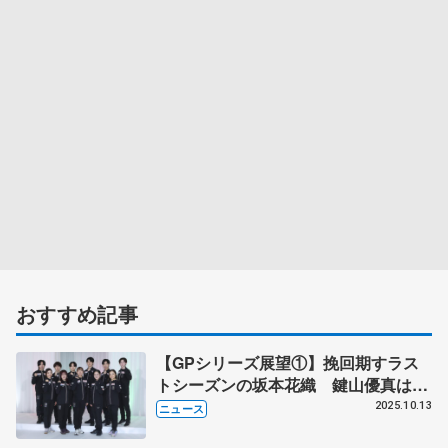
おすすめ記事
【GPシリーズ展望①】挽回期すラス
トシーズンの坂本花織 鍵山優真は表
現で王者マリニンに対抗
2025.10.13
ニュース