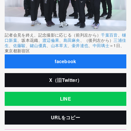
記者会見を終え、記念撮影に応じる（前列左から）
千葉百音
、
樋
口新葉
、坂本花織、
渡辺倫果
、
島田麻央
、（後列左から）
三浦佳
生
、
佐藤駿
、
鍵山優真
、
山本草太
、
壷井達也
、
中田璃士
＝1日、
東京都新宿区
facebook
X（旧Twitter）
LINE
URLをコピー