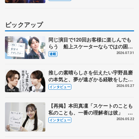
ー③】
ピックアップ
同じ演目で120回お客様に楽しんでも
らう 船上スケーターならではの困難
とは 影響あったPIW前キャプテン松
2026.07.31
連載
永さんの存在
推しの素晴らしさを伝えたい宇野昌磨
の本気と、夢が遠ざかる経験をした本
田真凜の覚悟
2026.05.27
インタビュー
【再掲】本田真凜「スケートのことも
私のことも、一番の理解者は彼」 引
退時の単独インタビューで語った競技
2026.05.22
インタビュー
人生や家族、恋人、これからの夢…