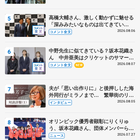
高橋大輔さん、激しく動かずに魅せる
「深みみたいなものは出てきてい
る？」 〝兄さん〟と慕うレジェンド
2026.08.06
コメント全文
野村忠宏さんと和気あいあい
中野先生に似てきている？坂本花織さ
ん 中井亜美はクリケットのサマーキ
ャンプに 島田麻央はたくさん試合に
2026.08.07
コメント全文
NEW
出て国際大会へ【文部科学省スポーツ
表彰式】
夫が「思い出作りに」と後押しした海
外同行がミラノまで… 繁華街のリン
クでは不良のお兄さんも味方に 小林
2026.08.05
インタビュー
芳子さんが振り返るスケート人生
オリンピック優秀者顕彰にりくりゅ
う、坂本花織さん、団体メンバーら
8月7日に文科省が表彰式、ブルーノ・
2026.07.27
ニュース