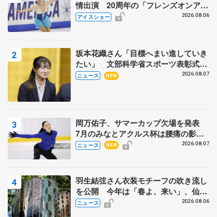
情出演 20周年の「フレンズオンアイ
ス」 宮本賢二さん、有川梨絵さん、
2026.08.06
アイスショー
田村岳斗さんも
坂本花織さん「目標へまい進していき
たい」 文部科学省スポーツ表彰式で
代表謝辞
2026.08.07
ニュース
NEW
岡万佑子、サマーカップ欠場を発表
7月のみなとアクルス杯は腰痛の影響
で
2026.08.07
ニュース
NEW
羽生結弦さん衣装モチーフの吹き流し
を公開 今年は「春よ、来い」、仙台
の瑞鳳殿
2026.08.06
ニュース