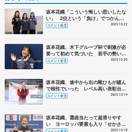
坂本花織「こういう悔しい思いしたな
い」 2位という「負け」でつかんだ
収穫も【GPフランス大会から帰国】
2025.10.22
コメント全文
坂本花織、木下グループ杯で刺激が必
要って初めて気づいた 若手の勢いに
「自分は変えない。経験、引き出しは
2025.10.20
コメント全文
負けない」 【GPフランス大会・女
子一夜明け】
坂本花織、途中から右の靴ひもが緩ん
で根性でいった レベル高い表彰台
「220点超えもVできないし燃え
2025.10.19
コメント全文
る」 【GPフランス大会・女子フリ
ー】
坂本花織、選曲当たって超滑りやす
い ヨーロッパ要素も入り「せかされ
ない」 【GPフランス大会・女子
2025.10.18
コメント全文