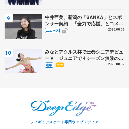
マルコット、中野園子らコーチも
中井亜美、新潟の「SANKA」とスポ
ンサー契約 「全力で応援」とコメン
ト
2026.08.06
ニュース
みなとアクルス杯で圧巻シニアデビュ
ーＶ ジュニアで４シーズン無敗の島
田麻央
2026.08.07
連載
NEW
フィギュアスケート専門ウェブメディア