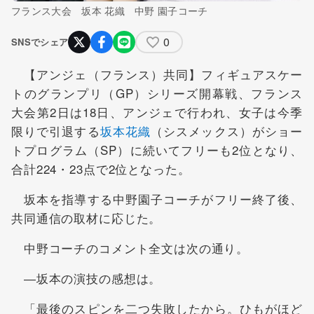
フランス大会 坂本 花織 中野 園子コーチ
0
SNSでシェア
【アンジェ（フランス）共同】フィギュアスケー
トのグランプリ（GP）シリーズ開幕戦、フランス
大会第2日は18日、アンジェで行われ、女子は今季
限りで引退する
坂本花織
（シスメックス）がショー
トプログラム（SP）に続いてフリーも2位となり、
合計224・23点で2位となった。
坂本を指導する中野園子コーチがフリー終了後、
共同通信の取材に応じた。
中野コーチのコメント全文は次の通り。
―坂本の演技の感想は。
「最後のスピンを二つ失敗したから。ひもがほど