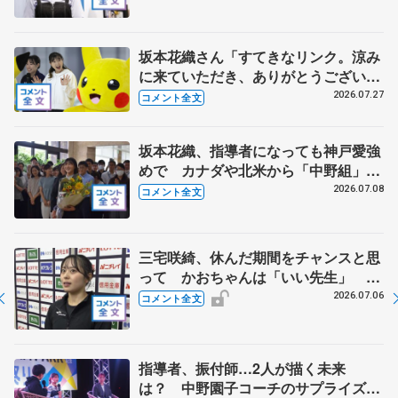
でもらわないと」
坂本花織さん「すてきなリンク。涼み
に来ていただき、ありがとうございま
す」 シスメックスのリンク開場１周
2026.07.27
コメント全文
年、三原舞依さん「暑い日続くので滑
りに来て」
坂本花織、指導者になっても神戸愛強
めで カナダや北米から「中野組」の
練習に参加 【兵庫県「誉賞」贈呈】
2026.07.08
コメント全文
三宅咲綺、休んだ期間をチャンスと思
って かおちゃんは「いい先生」
【全日本シニア強化合宿】
2026.07.06
コメント全文
指導者、振付師…2人が描く未来
は？ 中野園子コーチのサプライズメ