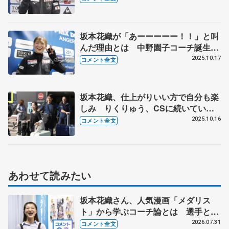
SP】
坂本花織が「あーーーーー！！」と叫
んだ理由とは 中野園子コーチ誕生日
に感謝の思いも【ＧＰフランス大会公
2025.10.17
コメント全文
式練習】
坂本花織、仕上がりいい方で自分も楽
しみ りくりゅう、CSに続いていい
得点出したい 【GPフランス大会到
2025.10.16
コメント全文
着】
あわせて読みたい
坂本花織さん、人気漫画「メダリス
ト」から学ぶコーチ論とは 選手とし
て先頭でやってきて「後輩に受け継い
2026.07.31
コメント全文