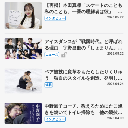
【再掲】本田真凜「スケートのことも
私のことも、一番の理解者は彼」 引
退時の単独インタビューで語った競技
2026.05.22
インタビュー
人生や家族、恋人、これからの夢…
アイスダンスが〝戦国時代〟と呼ばれ
る理由 宇野昌磨の「しょまりん」ら
実力者が相次いで参戦 国内の競争激
2026.05.22
ニュース
化
ペア競技に変革をもたらしたりくりゅ
う 独自のスタイルを創造、発明した
【引退発表後②】
2026.04.24
連載
中野園子コーチ、教えるためにたこ焼
きを焼いてトイレ掃除も 他の競技に
も通用するという坂本花織の筋肉
2026.04.09
インタビュー