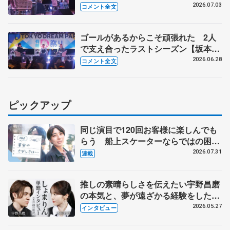
ッセージも【坂本花織・樋口新葉
2026.07.03
コメント全文
GETSPORTSトークショー④】
ゴールがあるからこそ頑張れた 2人
で支え合ったラストシーズン【坂本花
織・樋口新葉GETSPORTSトークショ
2026.06.28
コメント全文
ー③】
ピックアップ
同じ演目で120回お客様に楽しんでも
らう 船上スケーターならではの困難
とは 影響あったPIW前キャプテン松
2026.07.31
連載
永さんの存在
推しの素晴らしさを伝えたい宇野昌磨
の本気と、夢が遠ざかる経験をした本
田真凜の覚悟
2026.05.27
インタビュー