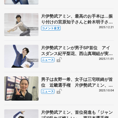
SP】
片伊勢武アミン、最高のお手本は…振
り付けの宮原知子さんと鈴木明子さん
の動画 【全日本フィギュア男子フリ
2025.12.21
コメント全文
ー】
片伊勢武アミンが男子SP首位 アイ
スダンス紀平梨花、西山真瑚組が実戦
デビュー 西日本フィギュア第1日
2025.11.01
ニュース
男子は友野一希、女子は三宅咲綺が首
位 近畿選手権 片伊勢武アミン、三
原舞依が2位
2025.10.04
ニュース
片伊勢武アミン、首位発進も「ジャン
プで乱れて悔しい」 西日本選手権・