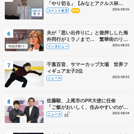
「やり切る」【みなとアクルス杯
SP】
2026.08.06
コメント全文
NEW
夫が「思い出作りに」と後押しした海
外同行がミラノまで… 繁華街のリン
クでは不良のお兄さんも味方に 小林
2026.08.05
インタビュー
芳子さんが振り返るスケート人生
千葉百音、サマーカップ欠場 世界フ
ィギュア女子2位
2026.08.05
ニュース
佐藤駿、上尾市のPR大使に任命
「ご飯がおいしく、住みやすいのが魅
力」
2026.08.04
ニュース