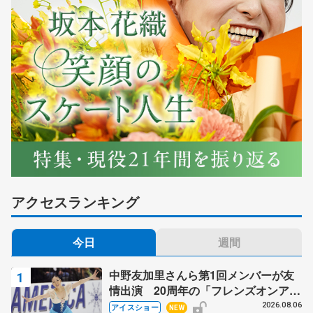
アクセスランキング
今日
週間
中野友加里さんら第1回メンバーが友
情出演 20周年の「フレンズオンアイ
ス」 宮本賢二さん、有川梨絵さん、
2026.08.06
アイスショー
NEW