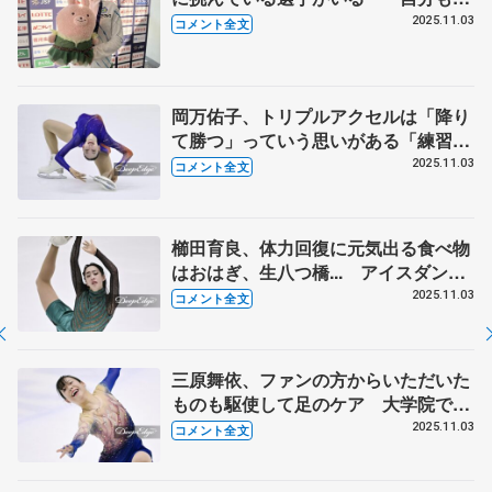
べるようにならないとまずいな、みた
2025.11.03
コメント全文
いな危機感」【西日本選手権ジュニア
女子フリー】
岡万佑子、トリプルアクセルは「降り
て勝つ」っていう思いがある「練習で
できても曲でハマらないと意味がな
2025.11.03
コメント全文
い」【西日本選手権ジュニア女子フリ
ー】
櫛田育良、体力回復に元気出る食べ物
はおはぎ、生八つ橋... アイスダンス
との二刀流、国際大会へ4週連続で試
2025.11.03
コメント全文
合に⁈ 【西日本選手権ジュニア女子
フリー】
三原舞依、ファンの方からいただいた
ものも駆使して足のケア 大学院でス
ポーツ心理面の研究作業しつつ「全日
2025.11.03
コメント全文
本頑張りたい」 【西日本選手権女子
フリー】