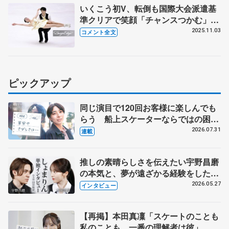
いくこう初V、転倒も国際大会派遣基
準クリアで笑顔「チャンスつかむ」
島田高志郎、櫛田育良の声かけで立て
2025.11.03
コメント全文
直し「育良ちゃん度胸座ってる」
【西日本選手権アイスダンス・フリ
ー】
ピックアップ
同じ演目で120回お客様に楽しんでも
らう 船上スケーターならではの困難
とは 影響あったPIW前キャプテン松
2026.07.31
連載
永さんの存在
推しの素晴らしさを伝えたい宇野昌磨
の本気と、夢が遠ざかる経験をした本
田真凜の覚悟
2026.05.27
インタビュー
【再掲】本田真凜「スケートのことも
私のことも、一番の理解者は彼」 引