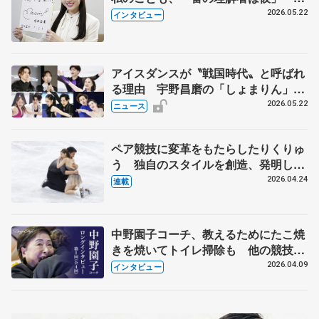
退時の単独インタビューで語った競技
2026.05.22
インタビュー
人生や家族、恋人、これからの夢…
アイスダンスが〝戦国時代〟と呼ばれ
る理由 宇野昌磨の「しょまりん」ら
実力者が相次いで参戦 国内の競争激
2026.05.22
ニュース
化
ペア競技に変革をもたらしたりくりゅ
う 独自のスタイルを創造、発明した
【引退発表後②】
2026.04.24
連載
中野園子コーチ、教えるためにたこ焼
きを焼いてトイレ掃除も 他の競技に
も通用するという坂本花織の筋肉
2026.04.09
インタビュー