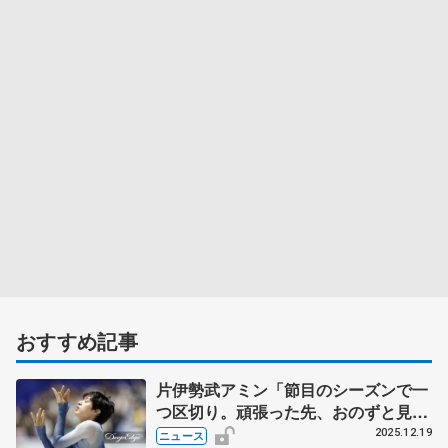
おすすめ記事
片伊勢武アミン「節目のシーズンで一
つ区切り。頑張った先、おのずと見え
てくる」【全日本フィギュア男子
2025.12.19
ニュース