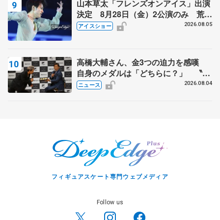
山本草太「フレンズオンアイス」出演
決定 8月28日（金）2公演のみ 荒川
静香さんプロデュース、20周年のアイ
2026.08.05
アイスショー
スショー
高橋大輔さん、金3つの迫力を感嘆
自身のメダルは「どちらに？」 〝リ
ス兄弟〟オリンピック3連覇の野村忠
2026.08.04
ニュース
宏さんと対談
フィギュアスケート専門ウェブメディア
Follow us