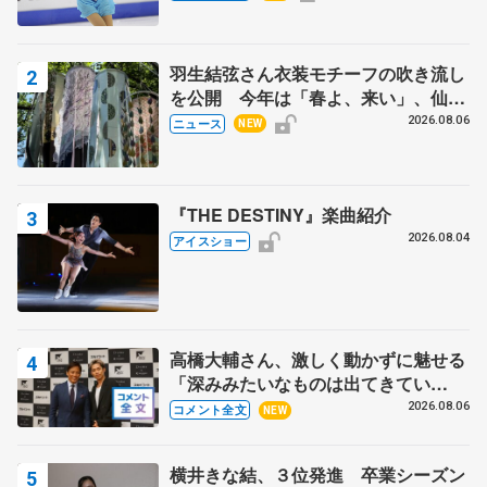
田村岳斗さんも
羽生結弦さん衣装モチーフの吹き流し
を公開 今年は「春よ、来い」、仙台
の瑞鳳殿
2026.08.06
ニュース
NEW
『THE DESTINY』楽曲紹介
2026.08.04
アイスショー
高橋大輔さん、激しく動かずに魅せる
「深みみたいなものは出てきてい
る？」 〝兄さん〟と慕うレジェンド
2026.08.06
コメント全文
NEW
野村忠宏さんと和気あいあい
横井きな結、３位発進 卒業シーズン