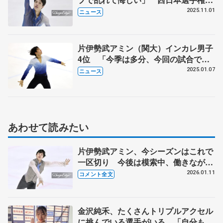
男子SP
2025.11.01
ニュース
片伊勢武アミン（関大）インカレ男子
4位 「今季は多分、今回の試合で終
わり。このままで終わらないよう、来
2025.01.07
ニュース
季はさらに上を目指す」
あわせて読みたい
片伊勢武アミン、今シーズンはこれで
一区切り 今後は模索中、働きながら
でもスケート続けたい【日本学生氷上
2026.01.11
コメント全文
競技選手権･男子フリー】
金沢純禾、たくさんトリプルアクセル
に挑んでいる選手がいる 「自分も跳