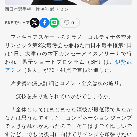
西日本選手権 片伊勢 武 アミン
0
SNSでシェア
フィギュアスケートのミラノ・コルティナ冬季オ
リンピック第2次選考会を兼ねた西日本選手権第1日
は1日、大津市の木下カンセーアイスアリーナで行
われ、男子ショートプログラム（SP）は
片伊勢武
アミン
（関大）が73・41点で首位発進した。
片伊勢の演技詳細とコメント全文は次の通り。
―演技を振り返られていかがでしょうか。
「全体としてはまとまった演技が最低限できたか
なとは思うんですけど、コンビネーションジャンプ
で大きな乱れがあったので、そこはすごく悔しいで
すけど、でも明後日に向けてリベンジを頑張りたい