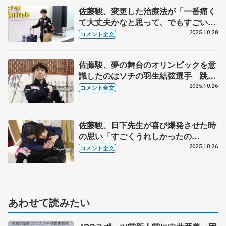
佐藤駿、変更した治療法が「一番痛く
て大丈夫かなと思って、でもすごい効
きました」 振り付けのシゼロンの演
2025.10.28
コメント全文
技「やはり圧巻だった」【GP中国杯
から帰国】
佐藤駿、夢の舞台のオリンピックを意
識したのはソチの羽生結弦選手 跳べ
ない時期に2、3キロ増え、ジム通った
2025.10.26
コメント全文
り規則正しい生活にしたり 【GP中
国杯一夜明け】
佐藤駿、日下先生が喜び爆発させた時
の思い「すごくうれしかったの
と…」 痛み、不安と闘い本番で久々
2025.10.26
コメント全文
ガッツポーズ 【ＧＰ中国杯・男子フ
リー】
あわせて読みたい