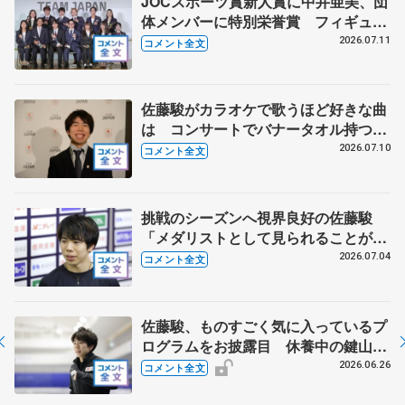
JOCスポーツ賞新人賞に中井亜美、団
体メンバーに特別栄誉賞 フィギュア
スケートに別のスポーツを組み合わせ
2026.07.11
コメント全文
るなら？ 【JOCスポーツ賞表彰
式】
佐藤駿がカラオケで歌うほど好きな曲
は コンサートでバナータオル持つ観
客に感謝 【オリンピックコンサー
2026.07.10
コメント全文
ト】
挑戦のシーズンへ視界良好の佐藤駿
「メダリストとして見られることが自
信につながる」【全日本シニア強化合
2026.07.04
コメント全文
宿】
佐藤駿、ものすごく気に入っているプ
ログラムをお披露目 休養中の鍵山優
真と話していることは 【ドリーム・
2026.06.26
コメント全文
オン・アイス2026】