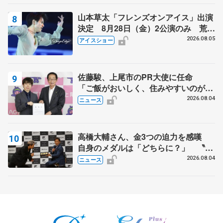
山本草太「フレンズオンアイス」出演
決定 8月28日（金）2公演のみ 荒川
静香さんプロデュース、20周年のアイ
2026.08.05
アイスショー
スショー
佐藤駿、上尾市のPR大使に任命
「ご飯がおいしく、住みやすいのが魅
力」
2026.08.04
ニュース
高橋大輔さん、金3つの迫力を感嘆
自身のメダルは「どちらに？」 〝リ
ス兄弟〟オリンピック3連覇の野村忠
2026.08.04
ニュース
宏さんと対談