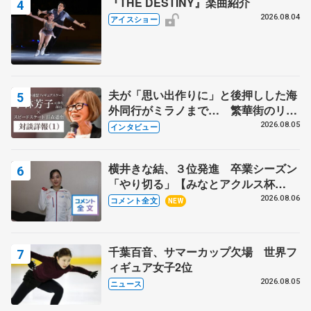
『THE DESTINY』楽曲紹介
2026.08.04
アイスショー
夫が「思い出作りに」と後押しした海
外同行がミラノまで… 繁華街のリン
クでは不良のお兄さんも味方に 小林
2026.08.05
インタビュー
芳子さんが振り返るスケート人生
横井きな結、３位発進 卒業シーズン
「やり切る」【みなとアクルス杯
SP】
2026.08.06
コメント全文
NEW
千葉百音、サマーカップ欠場 世界フ
ィギュア女子2位
2026.08.05
ニュース