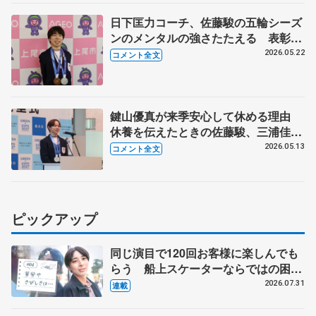
日下匡力コーチ、佐藤駿の五輪シーズ
ンのメンタルの強さたたえる 表彰式
に2人で出席 【上尾市栄誉賞】
2026.05.22
コメント全文
鍵山優真が来季安心して休める理由
休養を伝えたときの佐藤駿、三浦佳生
の反応は 【横浜市スポーツ栄誉賞・
2026.05.13
コメント全文
神奈川県知事の表敬訪問】
ピックアップ
同じ演目で120回お客様に楽しんでも
らう 船上スケーターならではの困難
とは 影響あったPIW前キャプテン松
2026.07.31
連載
永さんの存在