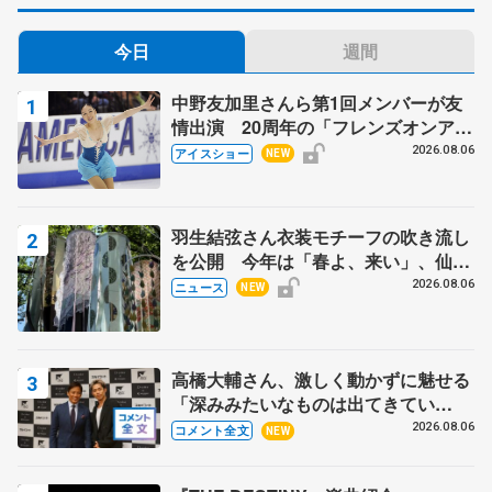
今日
週間
中野友加里さんら第1回メンバーが友
情出演 20周年の「フレンズオンアイ
ス」 宮本賢二さん、有川梨絵さん、
2026.08.06
アイスショー
NEW
田村岳斗さんも
羽生結弦さん衣装モチーフの吹き流し
を公開 今年は「春よ、来い」、仙台
の瑞鳳殿
2026.08.06
ニュース
NEW
高橋大輔さん、激しく動かずに魅せる
「深みみたいなものは出てきてい
る？」 〝兄さん〟と慕うレジェンド
2026.08.06
コメント全文
NEW
野村忠宏さんと和気あいあい