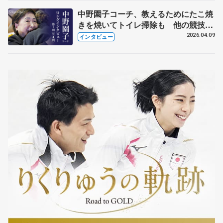
中野園子コーチ、教えるためにたこ焼
きを焼いてトイレ掃除も 他の競技に
も通用するという坂本花織の筋肉
2026.04.09
インタビュー