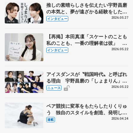
推しの素晴らしさを伝えたい宇野昌磨
の本気と、夢が遠ざかる経験をした本
田真凜の覚悟
2026.05.27
インタビュー
【再掲】本田真凜「スケートのことも
私のことも、一番の理解者は彼」 引
退時の単独インタビューで語った競技
2026.05.22
インタビュー
人生や家族、恋人、これからの夢…
アイスダンスが〝戦国時代〟と呼ばれ
る理由 宇野昌磨の「しょまりん」ら
実力者が相次いで参戦 国内の競争激
2026.05.22
ニュース
化
ペア競技に変革をもたらしたりくりゅ
う 独自のスタイルを創造、発明した
【引退発表後②】
2026.04.24
連載