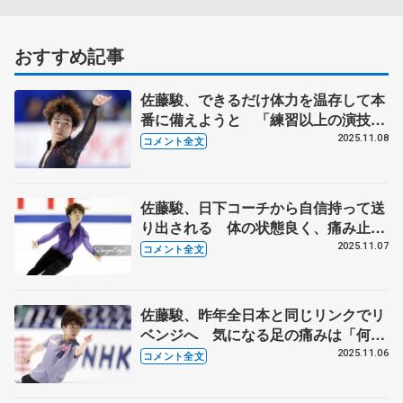
おすすめ記事
佐藤駿、できるだけ体力を温存して本
番に備えようと 「練習以上の演技が
できたのではないのかな」【GP第4戦
2025.11.08
コメント全文
NHK杯男子フリー】
佐藤駿、日下コーチから自信持って送
り出される 体の状態良く、痛み止め
服用は「気持ちの問題」 【GP第4戦
2025.11.07
コメント全文
NHK杯男子SP】
佐藤駿、昨年全日本と同じリンクでリ
ベンジへ 気になる足の痛みは「何か
いるなって…」【GP第4戦NHK杯公式
2025.11.06
コメント全文
練習】