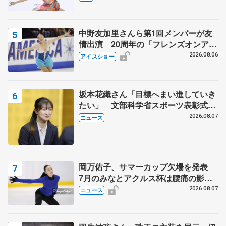
中野友加里さんら第1回メンバーが友
情出演 20周年の「フレンズオンアイ
ス」 宮本賢二さん、有川梨絵さん、
2026.08.06
アイスショー
田村岳斗さんも
坂本花織さん「目標へまい進していき
たい」 文部科学省スポーツ表彰式で
代表謝辞
2026.08.07
ニュース
岡万佑子、サマーカップ欠場を発表
7月のみなとアクルス杯は腰痛の影響
で
2026.08.07
ニュース