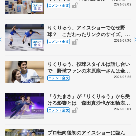
みたいな今の生活に「引退したんだよ
2026.08.02
コメント全文
ね？」 【THE DESTINY千秋楽】
りくりゅう、アイスショーでなぜ野
球？ こだわったリンクのサイズ、試
合同様の迫力を 【THE DESTINYリ
2026.07.30
コメント全文
ハーサル後 】
りくりゅう、投球スタイルは話し合い
で 野球ファンの木原龍一さんは全て
に感動 【ドジャース戦始球式】
2026.05.26
コメント全文
「うたまさ」が「りくりゅう」から受
ける影響とは 森田真沙也が五輪表彰
式で木原龍一にかけられた言葉 【ブ
2026.05.01
コメント全文
ルームオンアイス】
プロ転向後初のアイスショーに臨ん