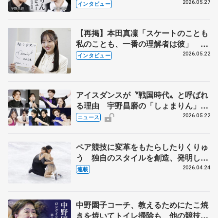
田真凜の覚悟
2026.05.27
インタビュー
【再掲】本田真凜「スケートのことも
私のことも、一番の理解者は彼」 引
退時の単独インタビューで語った競技
2026.05.22
インタビュー
人生や家族、恋人、これからの夢…
アイスダンスが〝戦国時代〟と呼ばれ
る理由 宇野昌磨の「しょまりん」ら
実力者が相次いで参戦 国内の競争激
2026.05.22
ニュース
化
ペア競技に変革をもたらしたりくりゅ
う 独自のスタイルを創造、発明した
【引退発表後②】
2026.04.24
連載
中野園子コーチ、教えるためにたこ焼
きを焼いてトイレ掃除も 他の競技に