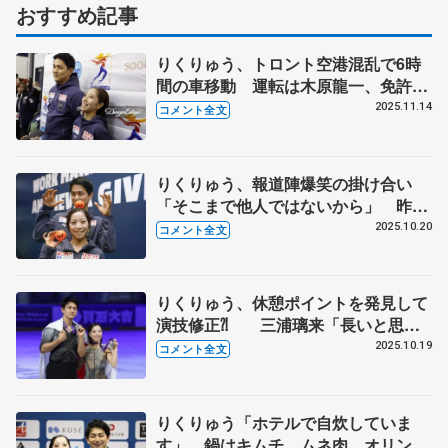
おすすめ記事
りくりゅう、トロント空港混乱で6時
間の車移動 運転は木原龍一、免許な
い三浦璃来「歌っていた」 ワールド
2025.11.14
コメント全文
シリーズ観戦して両軍応援「夢のカー
ド」 【GP第5戦スケートアメリカ公
式練習】
りくりゅう、報道陣爆笑の掛け合い
「そこまで他人ではないから」 昨季
と違って心に余裕、大会中に新しいゲ
2025.10.20
コメント全文
ームでリラックスも【GPフランス大
会・ペア一夜明け】
りくりゅう、休憩ポイントを発見して
演技修正⁈ 三浦璃来「長いと思っ
た」木原龍一「特技を身に」 【GP
2025.10.19
コメント全文
フランス大会ペア・フリー】
りくりゅう「ホテルで自炊していま
す」 鍋はキムチ、ムネ肉 オリンピ