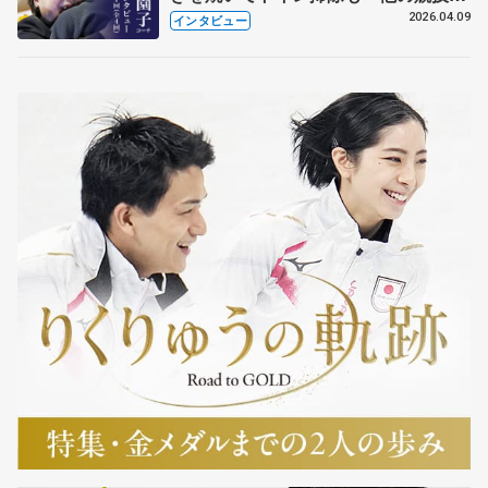
も通用するという坂本花織の筋肉
2026.04.09
インタビュー