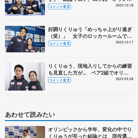
ック見据えた徹底の時差対策も【GP
2025.10.18
コメント全文
フランス大会・ペアSP後】
好調りくりゅう「めっちゃ上がり過ぎ
（笑）」 女子のロッカールームで盛
り上がった話題とは【GPフランス大
2025.10.17
コメント全文
会公式練習】
りくりゅう、現地入りしてからの練習
も見直した方が... ペア2組でオリン
ピック「ここが日本のゴールじゃな
2025.09.28
コメント全文
い」 【ネーベルホルン杯一夜明け】
あわせて読みたい
オリンピックから半年、変化の中でり
くりゅうが至った結論とは 現役選手