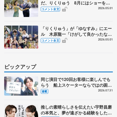
だ、りくりゅう 8月にはショーを初
プロデュース「2人で話し出すと結
2026.05.01
コメント全文
構、止まらない」 【ブルームオンア
イス】
「りくりゅう」が「ゆなすみ」にエー
ル 木原龍一「けがして良かったなと
思える日必ず来る」 【ブルームオン
2026.05.01
コメント全文
アイス】
ピックアップ
同じ演目で120回お客様に楽しんでも
らう 船上スケーターならではの困難
とは 影響あったPIW前キャプテン松
2026.07.31
連載
永さんの存在
推しの素晴らしさを伝えたい宇野昌磨
の本気と、夢が遠ざかる経験をした本