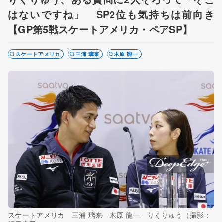
はないですね」 SP2位も気持ちは前向き
【GP第5戦スケートアメリカ・ペアSP】
スケートアメリカ
三浦 璃来
木原 龍一
スケートアメリカ 三浦 璃来 木原 龍一 りくりゅう（撮影：