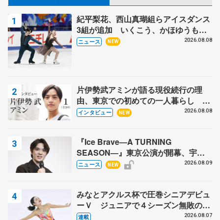
紀平梨花、西山真瑚組らアイスダンス
3組が追加 いくこう、かほゆうも、
木下グループ杯
2026.08.08
ニュース
NEW
片伊勢武アミンが語る現役続行の理
由、東京での初めての一人暮らし 注
目スケーターの「今」に迫る
2026.08.08
インタビュー
NEW
『Ice Brave―A TURNING
SEASON―』東京公演が開幕、宇野
昌磨の『Ice Brave』にかける思いを
2026.08.09
ニュース
NEW
知る記事 5選
みなとアクルス杯で圧巻シニアデビュ
ーＶ ジュニアで４シーズン無敗の島
田麻央
2026.08.07
連載