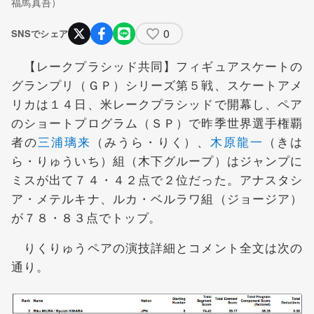
福馬真吾）
0
SNSでシェア
【レークプラシッド共同】フィギュアスケートの
グランプリ（ＧＰ）シリーズ第５戦、スケートアメ
リカは１４日、米レークプラシッドで開幕し、ペア
のショートプログラム（ＳＰ）で昨季世界選手権覇
者の
三浦璃来
（みうら・りく）、
木原龍一
（きは
ら・りゅういち）組（木下グループ）はジャンプに
ミスが出て７４・４２点で２位だった。アナスタシ
ア・メテルキナ、ルカ・ベルラワ組（ジョージア）
が７８・８３点でトップ。
りくりゅうペアの演技詳細とコメント全文は次の
通り。