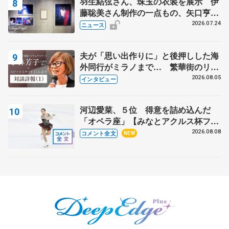
羽生結弦さん、珠玉の衣装を展示 伊
藤聡美さん制作の一点もの、矢口亨さ
んが撮影
2026.07.24
ニュース
夫が「思い出作りに」と後押しした海
外同行がミラノまで… 繁華街のリン
クでは不良のお兄さんも味方に 小林
2026.08.05
インタビュー
芳子さんが振り返るスケート人生
河辺愛菜、５位 得意を詰め込んだ
「オペラ座」【みなとアクルス杯フリ
ー】
2026.08.08
コメント全文
NEW