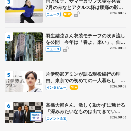
岡万佑子、サマーカップ欠場を発表
7月のみなとアクルス杯は腰痛の影響
で
2026.08.07
ニュース
NEW
羽生結弦さん衣装モチーフの吹き流し
を公開 今年は「春よ、来い」、仙台
の瑞鳳殿
2026.08.06
ニュース
片伊勢武アミンが語る現役続行の理
由、東京での初めての一人暮らし 注
目スケーターの「今」に迫る
2026.08.08
インタビュー
NEW
高橋大輔さん、激しく動かずに魅せる
「深みみたいなものは出てきてい
る？」 〝兄さん〟と慕うレジェンド
2026.08.06
コメント全文
野村忠宏さんと和気あいあい