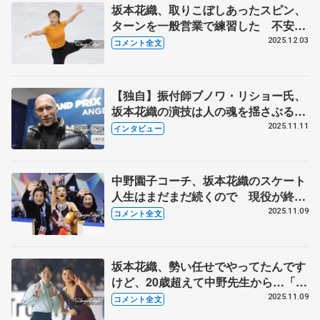
坂本花織、取りこぼしあったスピン、
ターンを一般営業で練習した 不安を
取り除き「オリンピックへ、ここで一
2025.12.03
コメント全文
歩前に出ておきたい」 【GPファイ
ナル公式練習】
【独自】振付師ブノワ・リショー氏、
坂本花織の演技は人の魂を揺さぶる
引退シーズンSPは傑作の予感「この
2025.11.11
インタビュー
曲で滑るべきと頭に浮かんだ」
中野園子コーチ、坂本花織のスケート
人生はまだまだ続くので 現役が終わ
るだけで最後という感じしない「たぶ
2025.11.09
コメント全文
ん怒り続ける」 【GP第4戦NHK杯女
子フリー】
坂本花織、勢い任せでやってたんです
けど、20歳超えて中野先生から…「そ
うなのか、と思って考えるようになり
2025.11.09
コメント全文
ました」【GP第4戦NHK杯一夜明け】