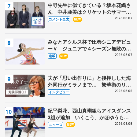
中野先生に似てきている？坂本花織さ
ん 中井亜美はクリケットのサマーキ
ャンプに 島田麻央はたくさん試合に
2026.08.07
コメント全文
NEW
出て国際大会へ【文部科学省スポーツ
表彰式】
みなとアクルス杯で圧巻シニアデビュ
ーＶ ジュニアで４シーズン無敗の島
田麻央
2026.08.07
連載
NEW
夫が「思い出作りに」と後押しした海
外同行がミラノまで… 繁華街のリン
クでは不良のお兄さんも味方に 小林
2026.08.05
インタビュー
芳子さんが振り返るスケート人生
紀平梨花、西山真瑚組らアイスダンス
3組が追加 いくこう、かほゆうも、
木下グループ杯
2026.08.08
ニュース
NEW