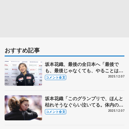
おすすめ記事
坂本花織、最後の全日本へ「最後で
も、最後じゃなくても、やることは変
わらない」 タオル新調「春生まれな
2025.12.07
コメント全文
のに、ひまわりが好き。神戸復興のシ
ンボルでもある花」【GPファイナル
一夜明け】
坂本花織「このグランプリで、ほんと
枯れそうなぐらい泣いてる。体内の水
分30%になりそう」【GPファイナル
2025.12.07
コメント全文
女子フリー】