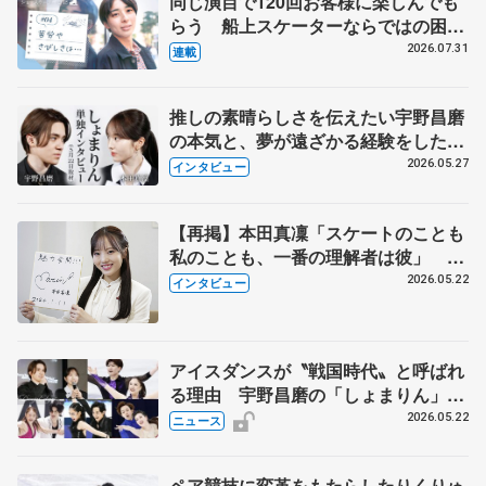
同じ演目で120回お客様に楽しんでも
らう 船上スケーターならではの困難
とは 影響あったPIW前キャプテン松
2026.07.31
連載
永さんの存在
推しの素晴らしさを伝えたい宇野昌磨
の本気と、夢が遠ざかる経験をした本
田真凜の覚悟
2026.05.27
インタビュー
【再掲】本田真凜「スケートのことも
私のことも、一番の理解者は彼」 引
退時の単独インタビューで語った競技
2026.05.22
インタビュー
人生や家族、恋人、これからの夢…
アイスダンスが〝戦国時代〟と呼ばれ
る理由 宇野昌磨の「しょまりん」ら
実力者が相次いで参戦 国内の競争激
2026.05.22
ニュース
化
ペア競技に変革をもたらしたりくりゅ