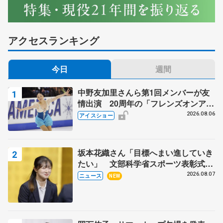
アクセスランキング
今日
週間
中野友加里さんら第1回メンバーが友
情出演 20周年の「フレンズオンアイ
ス」 宮本賢二さん、有川梨絵さん、
2026.08.06
アイスショー
田村岳斗さんも
坂本花織さん「目標へまい進していき
たい」 文部科学省スポーツ表彰式で
代表謝辞
2026.08.07
ニュース
NEW