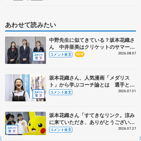
あわせて読みたい
中野先生に似てきている？坂本花織さ
ん 中井亜美はクリケットのサマーキ
ャンプに 島田麻央はたくさん試合に
2026.08.07
コメント全文
NEW
出て国際大会へ【文部科学省スポーツ
表彰式】
坂本花織さん、人気漫画「メダリス
ト」から学ぶコーチ論とは 選手とし
て先頭でやってきて「後輩に受け継い
2026.07.31
コメント全文
でもらわないと」
坂本花織さん「すてきなリンク。涼み
に来ていただき、ありがとうございま
す」 シスメックスのリンク開場１周
2026.07.27
コメント全文
年、三原舞依さん「暑い日続くので滑