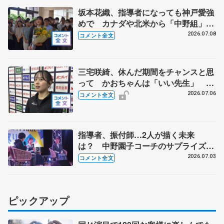
りに来て」
坂本花織、指導者になっても神戸愛強
めで カナダや北米から「中野組」の
練習に参加 【兵庫県「誉賞」贈呈】
2026.07.08
コメント全文
三宅咲綺、休んだ期間をチャンスと思
って かおちゃんは「いい先生」
【全日本シニア強化合宿】
2026.07.06
コメント全文
指導者、振付師…2人が描く未来
は？ 中野園子コーチのサプライズメ
ッセージも【坂本花織・樋口新葉
2026.07.03
コメント全文
GETSPORTSトークショー④】
ピックアップ