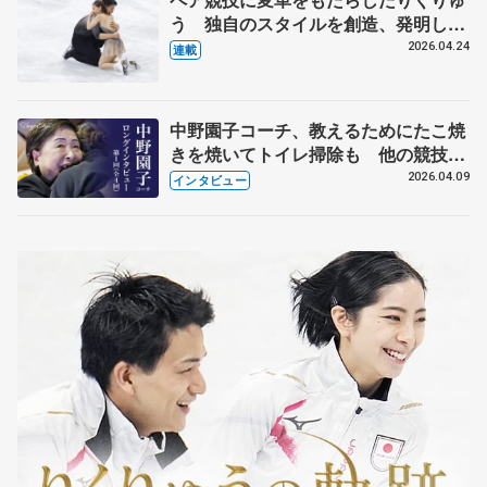
う 独自のスタイルを創造、発明した
【引退発表後②】
2026.04.24
連載
中野園子コーチ、教えるためにたこ焼
きを焼いてトイレ掃除も 他の競技に
も通用するという坂本花織の筋肉
2026.04.09
インタビュー