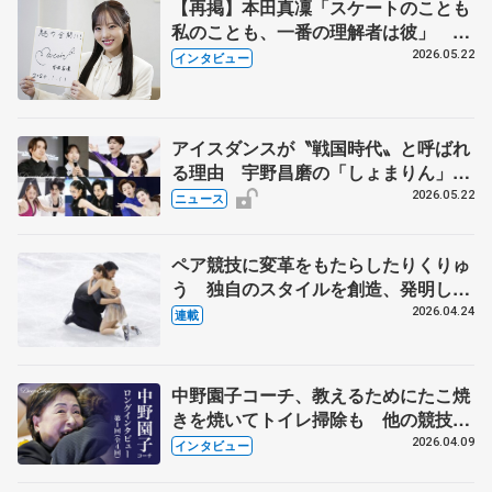
【再掲】本田真凜「スケートのことも
私のことも、一番の理解者は彼」 引
退時の単独インタビューで語った競技
2026.05.22
インタビュー
人生や家族、恋人、これからの夢…
アイスダンスが〝戦国時代〟と呼ばれ
る理由 宇野昌磨の「しょまりん」ら
実力者が相次いで参戦 国内の競争激
2026.05.22
ニュース
化
ペア競技に変革をもたらしたりくりゅ
う 独自のスタイルを創造、発明した
【引退発表後②】
2026.04.24
連載
中野園子コーチ、教えるためにたこ焼
きを焼いてトイレ掃除も 他の競技に
も通用するという坂本花織の筋肉
2026.04.09
インタビュー