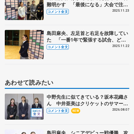
難明かす 「最後になる」大会で注目
してほしい部分とは【全日本ジュニア
2025.11.23
コメント全文
選手権女子SP】
島田麻央、左足首と右足を故障してい
た 「一番1年で緊張する試合、どう
緊張に勝つかっていうのが試される」
2025.11.22
コメント全文
【全日本ジュニア選手権開会式】
あわせて読みたい
中野先生に似てきている？坂本花織さ
ん 中井亜美はクリケットのサマーキ
ャンプに 島田麻央はたくさん試合に
2026.08.07
コメント全文
NEW
出て国際大会へ【文部科学省スポーツ
表彰式】
島田麻央、シニアデビュー戦優勝 攻