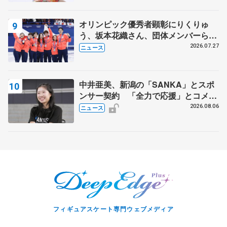
オリンピック優秀者顕彰にりくりゅ
う、坂本花織さん、団体メンバーら
8月7日に文科省が表彰式、ブルーノ・
2026.07.27
ニュース
マルコット、中野園子らコーチも
中井亜美、新潟の「SANKA」とスポ
ンサー契約 「全力で応援」とコメン
ト
2026.08.06
ニュース
フィギュアスケート専門ウェブメディア