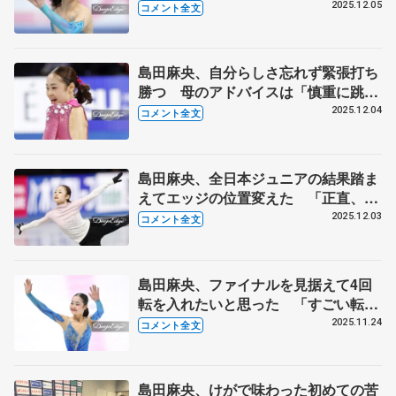
ていうふうに信じて」【ジュニアGP
2025.12.05
コメント全文
ファイナル女子フリー】
島田麻央、自分らしさ忘れず緊張打ち
勝つ 母のアドバイスは「慎重に跳ぶ
のは麻央じゃない」【ジュニアGPフ
2025.12.04
コメント全文
ァイナル女子SP】
島田麻央、全日本ジュニアの結果踏ま
えてエッジの位置変えた 「正直、本
当に迷った」けど、足を痛めたときに
2025.12.03
コメント全文
癖を直したので 【ジュニアGPファ
イナル公式練習】
島田麻央、ファイナルを見据えて4回
転を入れたいと思った 「すごい転び
方で焦った。2本失敗すると立ち直る
2025.11.24
コメント全文
の難しい」 【全日本ジュニア選手権
女子フリー】
島田麻央、けがで味わった初めての苦