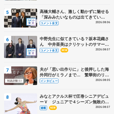
高橋大輔さん、激しく動かずに魅せる
「深みみたいなものは出てきてい
る？」 〝兄さん〟と慕うレジェンド
2026.08.06
コメント全文
野村忠宏さんと和気あいあい
中野先生に似てきている？坂本花織さ
ん 中井亜美はクリケットのサマーキ
ャンプに 島田麻央はたくさん試合に
2026.08.07
コメント全文
NEW
出て国際大会へ【文部科学省スポーツ
表彰式】
夫が「思い出作りに」と後押しした海
外同行がミラノまで… 繁華街のリン
クでは不良のお兄さんも味方に 小林
2026.08.05
インタビュー
芳子さんが振り返るスケート人生
みなとアクルス杯で圧巻シニアデビュ
ーＶ ジュニアで４シーズン無敗の島
田麻央
2026.08.07
連載
NEW