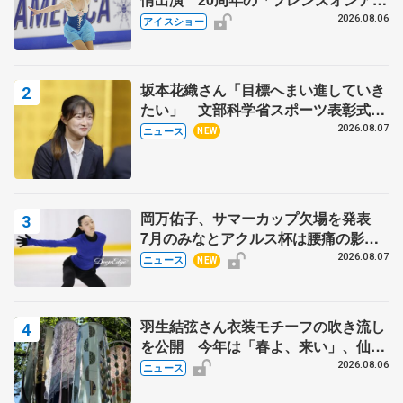
ス」 宮本賢二さん、有川梨絵さん、
2026.08.06
アイスショー
田村岳斗さんも
坂本花織さん「目標へまい進していき
たい」 文部科学省スポーツ表彰式で
代表謝辞
2026.08.07
ニュース
NEW
岡万佑子、サマーカップ欠場を発表
7月のみなとアクルス杯は腰痛の影響
で
2026.08.07
ニュース
NEW
羽生結弦さん衣装モチーフの吹き流し
を公開 今年は「春よ、来い」、仙台
の瑞鳳殿
2026.08.06
ニュース