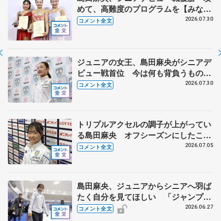
めて、高難度のプログラムを【みなと
アクルス杯フリー】
2026.07.30
コメント全文
ジュニアの女王、島田麻央がシニアデ
ビュー戦首位 今は何も背負うものが
ない【みなとアクルス杯ＳＰ】
2026.07.30
コメント全文
トリプルアクセルの調子が上がってい
る島田麻央 オフシーズンにしたこと
は... 【全日本シニア強化合宿】
2026.07.05
コメント全文
島田麻央、ジュニアからシニアへ羽ば
たく自分を見てほしい 「ジャンプば
っかりに意識がいっていたけど…」
2026.06.27
コメント全文
【ドリーム・オン・アイス2026】