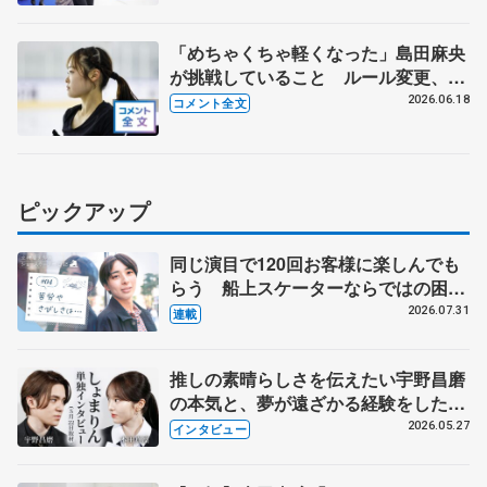
「めちゃくちゃ軽くなった」島田麻央
が挑戦していること ルール変更、長
所を伸ばし結果につなぐ 【木下グル
2026.06.18
コメント全文
ープ/アカデミー練習公開】
ピックアップ
同じ演目で120回お客様に楽しんでも
らう 船上スケーターならではの困難
とは 影響あったPIW前キャプテン松
2026.07.31
連載
永さんの存在
推しの素晴らしさを伝えたい宇野昌磨
の本気と、夢が遠ざかる経験をした本
田真凜の覚悟
2026.05.27
インタビュー