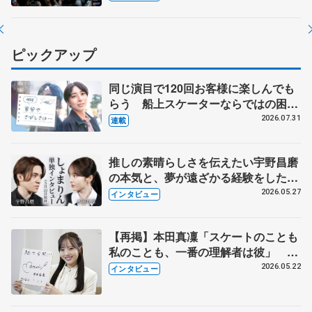
クイベント③】
ピックアップ
同じ演目で120回お客様に楽しんでも
らう 船上スケーターならではの困難
とは 影響あったPIW前キャプテン松
2026.07.31
連載
永さんの存在
推しの素晴らしさを伝えたい宇野昌磨
の本気と、夢が遠ざかる経験をした本
田真凜の覚悟
2026.05.27
インタビュー
【再掲】本田真凜「スケートのことも
私のことも、一番の理解者は彼」 引
退時の単独インタビューで語った競技
2026.05.22
インタビュー
人生や家族、恋人、これからの夢…