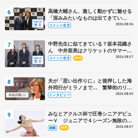
高橋大輔さん、激しく動かずに魅せる
「深みみたいなものは出てきてい
る？」 〝兄さん〟と慕うレジェンド
2026.08.06
コメント全文
野村忠宏さんと和気あいあい
中野先生に似てきている？坂本花織さ
ん 中井亜美はクリケットのサマーキ
ャンプに 島田麻央はたくさん試合に
2026.08.07
コメント全文
NEW
出て国際大会へ【文部科学省スポーツ
表彰式】
夫が「思い出作りに」と後押しした海
外同行がミラノまで… 繁華街のリン
クでは不良のお兄さんも味方に 小林
2026.08.05
インタビュー
芳子さんが振り返るスケート人生
みなとアクルス杯で圧巻シニアデビュ
ーＶ ジュニアで４シーズン無敗の島
田麻央
2026.08.07
連載
NEW