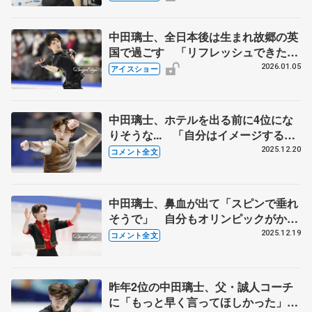
手権男子SP】
中田璃士、全日本後は生まれ故郷の英
国で過ごす 「リフレッシュできた。
世界ジュニアに向けて頑張る」【名古
2026.01.05
アイスショー
屋フィギュアスケートフェスティバ
ル】
中田璃士、ホテルを出る前に4位にな
りそうな... 「自分はイメージするの
が得意で良くない通りに（笑）」【全
2025.12.20
コメント全文
日本フィギュア男子フリー】
中田璃士、鼻血が出て「スピンで垂れ
そうで」 自分もオリンピックがかか
っていると思ってやる【全日本フィギ
2025.12.19
コメント全文
ュア男子SP】
昨年2位の中田璃士、父・誠人コーチ
に「もっと早く言ってほしかった」こ