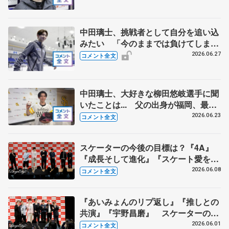
【全日本シニア強化合宿】
中田璃士、挑戦者として自分を追い込
みたい 「今のままでは負けてしま
う、危機感を持って」【ドリーム・オ
2026.06.27
コメント全文
ン・アイス2026】
中田璃士、大好きな柳田悠岐選手に聞
いたことは... 父の出身が福岡、最初
の印象強い選手に報道陣笑い【ソフト
2026.06.23
コメント全文
バンク始球式】
スケーターの今後の目標は？『4A』
『成長そして進化』『スケート愛を深
める』 真剣勝負のゲームコーナーも
2026.06.08
コメント全文
【コラントッテ・トークイベント④】
『あいみょんのリプ返し』『推しとの
共演』『宇野昌磨』 スケーターの三
大ニュースは？【コラントッテ・トー
2026.06.01
コメント全文