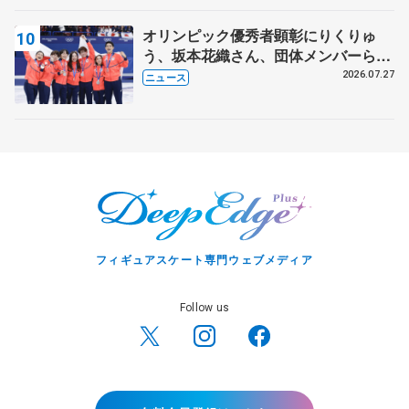
オリンピック優秀者顕彰にりくりゅ
う、坂本花織さん、団体メンバーら
8月7日に文科省が表彰式、ブルーノ・
2026.07.27
ニュース
マルコット、中野園子らコーチも
フィギュアスケート専門ウェブメディア
Follow us