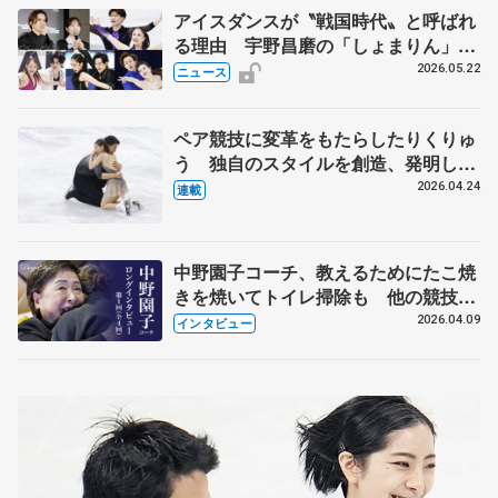
アイスダンスが〝戦国時代〟と呼ばれ
る理由 宇野昌磨の「しょまりん」ら
実力者が相次いで参戦 国内の競争激
2026.05.22
ニュース
化
ペア競技に変革をもたらしたりくりゅ
う 独自のスタイルを創造、発明した
【引退発表後②】
2026.04.24
連載
中野園子コーチ、教えるためにたこ焼
きを焼いてトイレ掃除も 他の競技に
も通用するという坂本花織の筋肉
2026.04.09
インタビュー