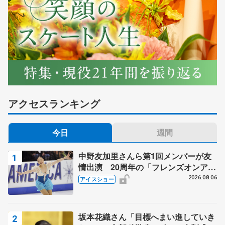
アクセスランキング
今日
週間
中野友加里さんら第1回メンバーが友
情出演 20周年の「フレンズオンアイ
ス」 宮本賢二さん、有川梨絵さん、
2026.08.06
アイスショー
田村岳斗さんも
坂本花織さん「目標へまい進していき