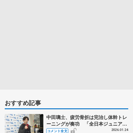
おすすめ記事
中田璃士、疲労骨折は完治し体幹トレ
ーニングが奏功 「全日本ジュニアく
らい緊張した」【全国高校スケート選
2026.01.24
コメント全文