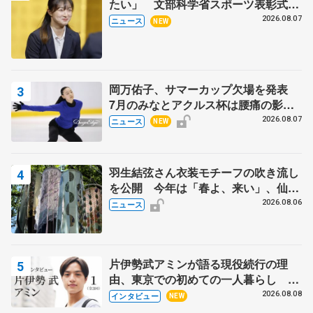
たい」 文部科学省スポーツ表彰式で
代表謝辞
2026.08.07
ニュース
NEW
岡万佑子、サマーカップ欠場を発表
7月のみなとアクルス杯は腰痛の影響
で
2026.08.07
ニュース
NEW
羽生結弦さん衣装モチーフの吹き流し
を公開 今年は「春よ、来い」、仙台
の瑞鳳殿
2026.08.06
ニュース
片伊勢武アミンが語る現役続行の理
由、東京での初めての一人暮らし 注
目スケーターの「今」に迫る
2026.08.08
インタビュー
NEW