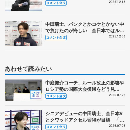
ととは？ 【全日本フィギュア前日練
2025.12.18
コメント全文
習】
中田璃士、パンクとかコケとかない中
で負けたのが悔しい 全日本ではルー
プ、サルコー、トーループ2本の4回転
2025.12.06
コメント全文
を跳ぶ 【ジュニアGPファイナル一
夜明け】
あわせて読みたい
中庭健介コーチ、ルール改正の影響や
ロシア勢の国際大会復帰をどう見
る？ 中井亜美の今後の４年間に向け
2026.07.28
コメント全文
た心構え
シニアデビューの中田璃士、全日本V
とクワッドアクセル習得が目標 「悔
いの残らない練習をして挑みたい」
2026.07.05
コメント全文