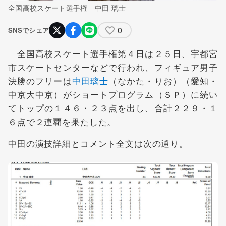
全国高校スケート選手権 中田 璃士
0
SNSでシェア
全国高校スケート選手権第４日は２５日、宇都宮
市スケートセンターなどで行われ、フィギュア男子
決勝のフリーは
中田璃士
（なかた・りお）（愛知・
中京大中京）がショートプログラム（ＳＰ）に続い
てトップの１４６・２３点を出し、合計２２９・１
６点で２連覇を果たした。
中田の演技詳細とコメント全文は次の通り。