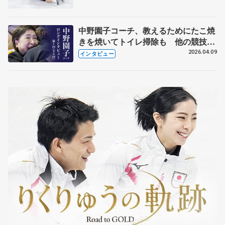
中野園子コーチ、教えるためにたこ焼
きを焼いてトイレ掃除も 他の競技に
も通用するという坂本花織の筋肉
2026.04.09
インタビュー