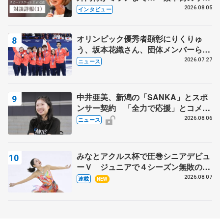
クでは不良のお兄さんも味方に 小林
2026.08.05
インタビュー
芳子さんが振り返るスケート人生
オリンピック優秀者顕彰にりくりゅ
う、坂本花織さん、団体メンバーら
8月7日に文科省が表彰式、ブルーノ・
2026.07.27
ニュース
マルコット、中野園子らコーチも
中井亜美、新潟の「SANKA」とスポ
ンサー契約 「全力で応援」とコメン
ト
2026.08.06
ニュース
みなとアクルス杯で圧巻シニアデビュ
ーＶ ジュニアで４シーズン無敗の島
田麻央
2026.08.07
連載
NEW