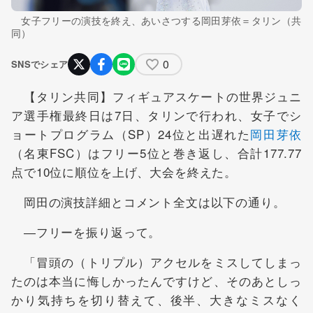
女子フリーの演技を終え、あいさつする岡田芽依＝タリン（共
同）
0
SNSでシェア
【タリン共同】フィギュアスケートの世界ジュニ
ア選手権最終日は7日、タリンで行われ、女子でシ
ョートプログラム（SP）24位と出遅れた
岡田芽依
（名東FSC）はフリー5位と巻き返し、合計177.77
点で10位に順位を上げ、大会を終えた。
岡田の演技詳細とコメント全文は以下の通り。
―フリーを振り返って。
「冒頭の（トリプル）アクセルをミスしてしまっ
たのは本当に悔しかったんですけど、そのあとしっ
かり気持ちを切り替えて、後半、大きなミスなく