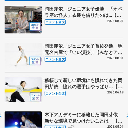
岡田芽依、ジュニア女子優勝 「オペ
ラ座の怪人」衣装を借りたのは...【み
なとアクルス杯フリー】
2026.08.01
コメント全文
岡田芽依、ジュニア女子首位発進 地
元名古屋で「いい演技」【みなとアク
ルス杯SP】
2026.08.01
コメント全文
移籍して新しい環境にも慣れてきた岡
田芽依 憧れの選手はやっぱり…【木
下グループ/アカデミー練習公開】
2026.06.18
コメント全文
木下アカデミーに移籍した岡田芽依
新たな環境で見つけたいことは 【ブ
ルームオンアイス】
2026.05.01
コメント全文