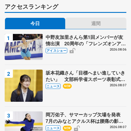
アクセスランキング
今日
週間
中野友加里さんら第1回メンバーが友
情出演 20周年の「フレンズオンアイ
ス」 宮本賢二さん、有川梨絵さん、
2026.08.06
アイスショー
田村岳斗さんも
坂本花織さん「目標へまい進していき
たい」 文部科学省スポーツ表彰式で
代表謝辞
2026.08.07
ニュース
NEW
岡万佑子、サマーカップ欠場を発表
7月のみなとアクルス杯は腰痛の影響
で
2026.08.07
ニュース
NEW