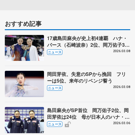
おすすめ記事
17歳島田麻央が史上初4連覇 ハナ・
バース（石崎波奈）2位、岡万佑子3
位 岡田芽依は巻き返し10位 フィギ
2026.03.08
ニュース
ュア世界ジュニア女子
岡田芽依、失意のSPから挽回 フリ
ーは5位、来年のリベンジ誓う
2026.03.08
ニュース
島田麻央がSP首位 岡万佑子2位、岡
田芽依は24位 母が日本人のハナ・バ
ース3位 世界ジュニア選手権
2026.03.06
ニュース