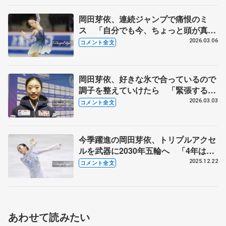
岡田芽依、連続ジャンプで痛恨のミ
ス 「自分でも今、ちょっと頭が真っ
白な状況で…」【世界ジュニア選手権
2026.03.06
コメント全文
女子SP後】
岡田芽依、好きな氷で合っているので
調子を整えていけたら 「緊張すると
は思うんですけど、全力で楽しんで演
2026.03.03
コメント全文
技できれば」【世界ジュニア選手権公
式練習】
今季躍進の岡田芽依、トリプルアクセ
ルを武器に2030年五輪へ 「4年は長
いようで多分、短い」【全日本フィギ
2025.12.22
コメント全文
ュア女子フリー】
あわせて読みたい