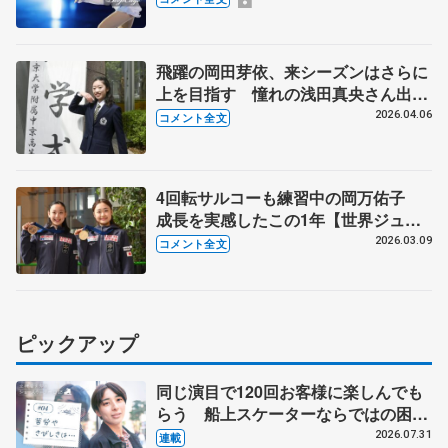
飛躍の岡田芽依、来シーズンはさらに
上を目指す 憧れの浅田真央さん出身
の高校で挑戦したいこと 【中京大中
2026.04.06
コメント全文
京高入学式】
4回転サルコーも練習中の岡万佑子
成長を実感したこの1年【世界ジュニ
ア選手権・帰国後囲み】
2026.03.09
コメント全文
ピックアップ
同じ演目で120回お客様に楽しんでも
らう 船上スケーターならではの困難
とは 影響あったPIW前キャプテン松
2026.07.31
連載