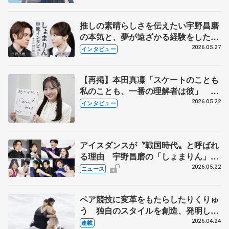
永さんの存在
推しの素晴らしさを伝えたい宇野昌磨
の本気と、夢が遠ざかる経験をした本
田真凜の覚悟
2026.05.27
インタビュー
【再掲】本田真凜「スケートのことも
私のことも、一番の理解者は彼」 引
退時の単独インタビューで語った競技
2026.05.22
インタビュー
人生や家族、恋人、これからの夢…
アイスダンスが〝戦国時代〟と呼ばれ
る理由 宇野昌磨の「しょまりん」ら
実力者が相次いで参戦 国内の競争激
2026.05.22
ニュース
化
ペア競技に変革をもたらしたりくりゅ
う 独自のスタイルを創造、発明した
【引退発表後②】
2026.04.24
連載