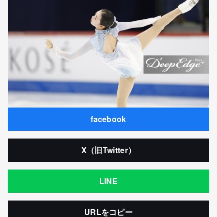
facebook
X（旧Twitter）
LINE
URLをコピー