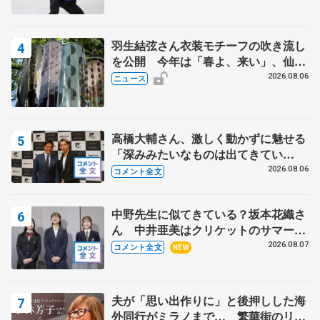
羽生結弦さん衣装モチーフの吹き流し
を公開 今年は「春よ、来い」、仙台
の瑞鳳殿
2026.08.06
ニュース
高橋大輔さん、激しく動かずに魅せる
「深みみたいなものは出てきてい
る？」 〝兄さん〟と慕うレジェンド
2026.08.06
コメント全文
野村忠宏さんと和気あいあい
中野先生に似てきている？坂本花織さ
ん 中井亜美はクリケットのサマーキ
ャンプに 島田麻央はたくさん試合に
2026.08.07
コメント全文
NEW
出て国際大会へ【文部科学省スポーツ
表彰式】
夫が「思い出作りに」と後押しした海
外同行がミラノまで… 繁華街のリン