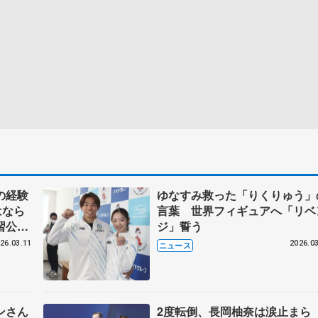
の経験
ゆなすみ救った「りくりゅう」
はなら
言葉 世界フィギュアへ「リベ
習公
ジ」誓う
26.03.11
2026.03
ニュース
ンさん
2度転倒、長岡柚奈は涙止まら