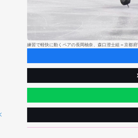
練習で軽快に動くペアの長岡柚奈、森口澄士組＝京都府