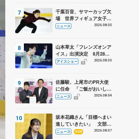
千葉百音、サマーカップ欠
場 世界フィギュア女子2
位
2026.08.05
ニュース
山本草太「フレンズオンア
イス」出演決定 8月28日
（金）2公演のみ 荒川静
2026.08.05
アイスショー
香さんプロデュース、20
周年のアイスショー
佐藤駿、上尾市のPR大使
に任命 「ご飯がおいし
く、住みやすいのが魅力」
2026.08.04
ニュース
坂本花織さん「目標へまい
進していきたい」 文部科
学省スポーツ表彰式で代表
2026.08.07
ニュース
NEW
謝辞