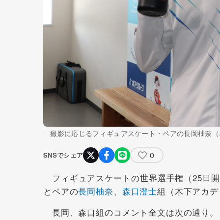
撮影に応じるフィギュアスケート・ペアの長岡柚奈（右
0
SNSでシェア
フィギュアスケートの世界選手権（25日開
とペアの
長岡柚奈
、
森口澄士
組（木下アカデ
長岡、森口組のコメント全文は次の通り。