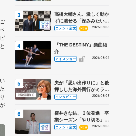
高橋大輔さん、激しく動か
ずに魅せる「深みみたいな
ご
ものは出てきている？」
2026.08.06
ペ
コメント全文
NEW
〝兄さん〟と慕うレジェン
ピ
ド野村忠宏さんと和気あい
『THE DESTINY』楽曲紹
と
あい
介
2026.08.04
アイスショー
い
夫が「思い出作りに」と後
た
押しした海外同行がミラノ
まで… 繁華街のリンクで
り
2026.08.05
インタビュー
は不良のお兄さんも味方
が
に 小林芳子さんが振り返
横井きな結、３位発進 卒
るスケート人生
業シーズン「やり切る」
【みなとアクルス杯SP】
2026.08.06
コメント全文
NEW