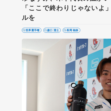
「ここで終わりじゃないよ」
ルを
世界選手権
森口 澄士
長岡 柚奈