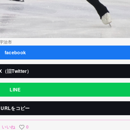
宇治市
facebook
X（旧Twitter）
LINE
URLをコピー
いいね
0