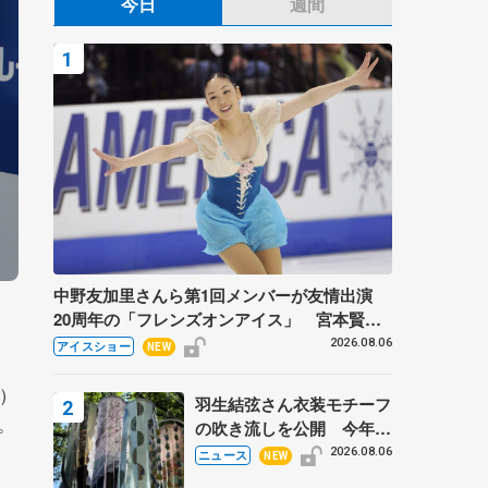
今日
週間
中野友加里さんら第1回メンバーが友情出演
20周年の「フレンズオンアイス」 宮本賢二
さん、有川梨絵さん、田村岳斗さんも
2026.08.06
アイスショー
NEW
）
羽生結弦さん衣装モチーフ
。
の吹き流しを公開 今年は
「春よ、来い」、仙台の瑞
2026.08.06
ニュース
NEW
鳳殿