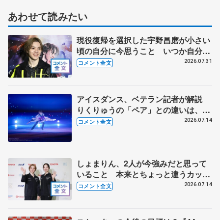
あわせて読みたい
現役復帰を選択した宇野昌磨が小さい
頃の自分に今思うこと いつか自分た
ちが望むスケーターに 【「Ice
2026.07.31
コメント全文
Brave―A TURNING SEASON―」】
アイスダンス、ベテラン記者が解説
りくりゅうの「ペア」との違いは、し
ょまりん誕生で競争激化
2026.07.14
コメント全文
しょまりん、2人が今強みだと思って
いること 本来とちょっと違うカップ
ルの体格差をポジティブに 【本田真
2026.07.14
コメント全文
凜・宇野昌磨組練習公開】