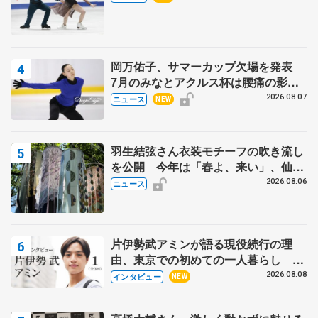
岡万佑子、サマーカップ欠場を発表
7月のみなとアクルス杯は腰痛の影響
で
2026.08.07
ニュース
NEW
羽生結弦さん衣装モチーフの吹き流し
を公開 今年は「春よ、来い」、仙台
の瑞鳳殿
2026.08.06
ニュース
片伊勢武アミンが語る現役続行の理
由、東京での初めての一人暮らし 注
目スケーターの「今」に迫る
2026.08.08
インタビュー
NEW