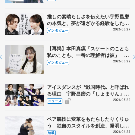
永さんの存在
推しの素晴らしさを伝えたい宇野昌磨
の本気と、夢が遠ざかる経験をした本
田真凜の覚悟
2026.05.27
インタビュー
【再掲】本田真凜「スケートのことも
私のことも、一番の理解者は彼」 引
退時の単独インタビューで語った競技
2026.05.22
インタビュー
人生や家族、恋人、これからの夢…
アイスダンスが〝戦国時代〟と呼ばれ
る理由 宇野昌磨の「しょまりん」ら
実力者が相次いで参戦 国内の競争激
2026.05.22
ニュース
化
ペア競技に変革をもたらしたりくりゅ
う 独自のスタイルを創造、発明した
【引退発表後②】
2026.04.24
連載