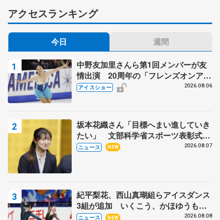
アクセスランキング
今日
週間
中野友加里さんら第1回メンバーが友
情出演 20周年の「フレンズオンアイ
ス」 宮本賢二さん、有川梨絵さん、
2026.08.06
アイスショー
田村岳斗さんも
坂本花織さん「目標へまい進していき
たい」 文部科学省スポーツ表彰式で
代表謝辞
2026.08.07
ニュース
NEW
紀平梨花、西山真瑚組らアイスダンス
3組が追加 いくこう、かほゆうも、
木下グループ杯
2026.08.08
ニュース
NEW