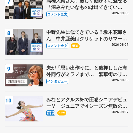
高橋大輔さん、激しく動かずに魅せる
「深みみたいなものは出てきてい
る？」 〝兄さん〟と慕うレジェンド
2026.08.06
コメント全文
野村忠宏さんと和気あいあい
中野先生に似てきている？坂本花織さ
ん 中井亜美はクリケットのサマーキ
ャンプに 島田麻央はたくさん試合に
2026.08.07
コメント全文
NEW
出て国際大会へ【文部科学省スポーツ
表彰式】
夫が「思い出作りに」と後押しした海
外同行がミラノまで… 繁華街のリン
クでは不良のお兄さんも味方に 小林
2026.08.05
インタビュー
芳子さんが振り返るスケート人生
みなとアクルス杯で圧巻シニアデビュ
ーＶ ジュニアで４シーズン無敗の島
田麻央
2026.08.07
連載
NEW