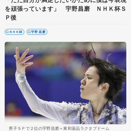
を頑張っています」 宇野昌磨 ＮＨＫ杯Ｓ
Ｐ後
ＮＨＫ杯
宇野 昌磨
男子ＳＰで２位の宇野昌磨＝東和薬品ラクタブドーム