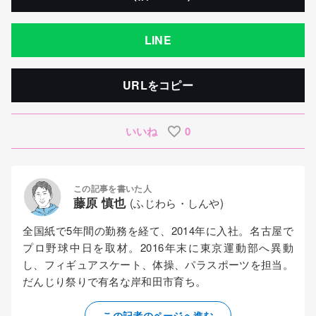
LINE
URLをコピー
いいね
0
この記事を書いた人
藤原 慎也
(ふじわら・しんや)
全国紙で5年間の勤務を経て、2014年に入社。名古屋で
プロ野球中日を取材。2016年末に東京運動部へ異動
し、フィギュアスケート、体操、パラスポーツを担当。
だんじり祭りで有名な岸和田市育ち。
この記者のページへ進む