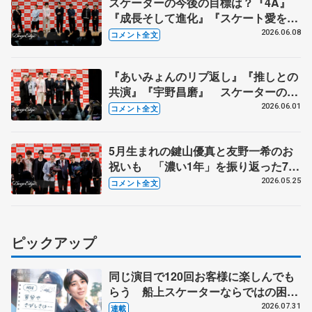
スケーターの今後の目標は？『4A』
『成長そして進化』『スケート愛を深
める』 真剣勝負のゲームコーナーも
2026.06.08
コメント全文
【コラントッテ・トークイベント④】
『あいみょんのリプ返し』『推しとの
共演』『宇野昌磨』 スケーターの三
大ニュースは？【コラントッテ・トー
2026.06.01
コメント全文
クイベント③】
5月生まれの鍵山優真と友野一希のお
祝いも 「濃い1年」を振り返った7人
【コラントッテ・トークイベント②】
2026.05.25
コメント全文
ピックアップ
同じ演目で120回お客様に楽しんでも
らう 船上スケーターならではの困難
とは 影響あったPIW前キャプテン松
2026.07.31
連載