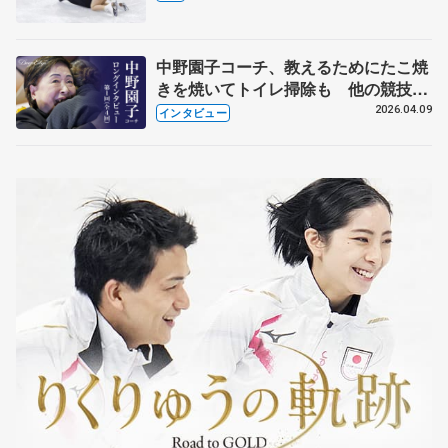
中野園子コーチ、教えるためにたこ焼
きを焼いてトイレ掃除も 他の競技に
も通用するという坂本花織の筋肉
2026.04.09
インタビュー