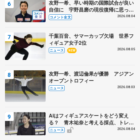
友野一希、早い時期の国際試合が良い
自信に 宇野昌磨の現役復帰に思って
いること 【アジアンオープントロフ
2026.08.04
コメント全文
ィーフリー後】
千葉百音、サマーカップ欠場 世界フ
ィギュア女子2位
2026.08.05
ニュース
NEW
友野一希、渡辺倫果が優勝 アジアン
オープントロフィー
2026.08.03
ニュース
AIはフィギュアスケートをどう変え
る？ 青木祐奈と考える採点、トレー
ニングの未来
2026.08.04
ニュース