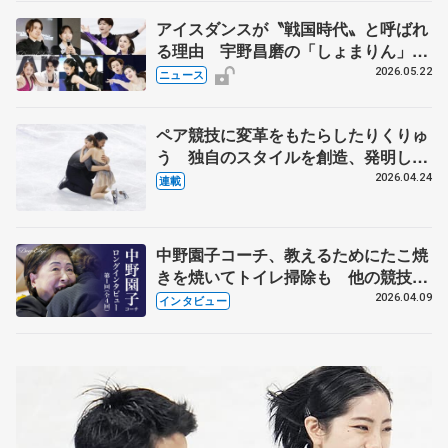
アイスダンスが〝戦国時代〟と呼ばれ
る理由 宇野昌磨の「しょまりん」ら
実力者が相次いで参戦 国内の競争激
2026.05.22
ニュース
化
ペア競技に変革をもたらしたりくりゅ
う 独自のスタイルを創造、発明した
【引退発表後②】
2026.04.24
連載
中野園子コーチ、教えるためにたこ焼
きを焼いてトイレ掃除も 他の競技に
も通用するという坂本花織の筋肉
2026.04.09
インタビュー