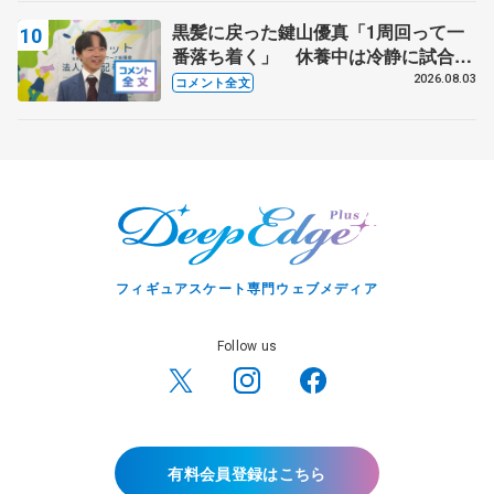
黒髪に戻った鍵山優真「1周回って一
番落ち着く」 休養中は冷静に試合を
観戦する機会にも
2026.08.03
コメント全文
フィギュアスケート専門ウェブメディア
Follow us
有料会員登録はこちら