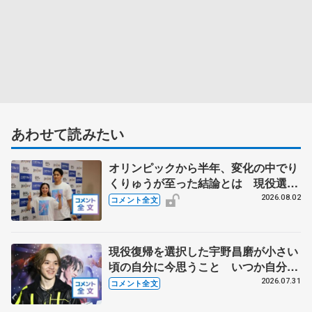
あわせて読みたい
オリンピックから半年、変化の中でり
くりゅうが至った結論とは 現役選手
みたいな今の生活に「引退したんだよ
2026.08.02
コメント全文
ね？」 【THE DESTINY千秋楽】
現役復帰を選択した宇野昌磨が小さい
頃の自分に今思うこと いつか自分た
ちが望むスケーターに 【「Ice
2026.07.31
コメント全文
Brave―A TURNING SEASON―」】