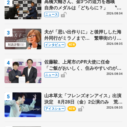
高橋大輔さん、金3つの迫力を感嘆
自身のメダルは「どちらに？」 〝リ
ス兄弟〟オリンピック3連覇の野村忠
2026.08.04
ニュース
宏さんと対談
夫が「思い出作りに」と後押しした海
外同行がミラノまで… 繁華街のリン
クでは不良のお兄さんも味方に 小林
2026.08.05
インタビュー
NEW
芳子さんが振り返るスケート人生
佐藤駿、上尾市のPR大使に任命
「ご飯がおいしく、住みやすいのが魅
力」
2026.08.04
ニュース
山本草太「フレンズオンアイス」出演
決定 8月28日（金）2公演のみ 荒川
静香さんプロデュース、20周年のアイ
2026.08.05
アイスショー
NEW
スショー