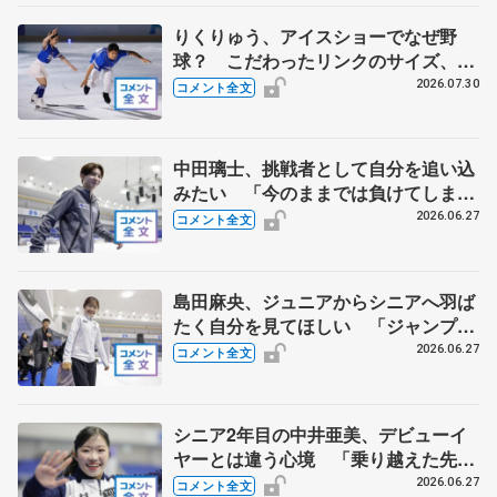
りくりゅう、アイスショーでなぜ野
球？ こだわったリンクのサイズ、試
合同様の迫力を 【THE DESTINYリ
2026.07.30
コメント全文
ハーサル後 】
中田璃士、挑戦者として自分を追い込
みたい 「今のままでは負けてしま
う、危機感を持って」【ドリーム・オ
2026.06.27
コメント全文
ン・アイス2026】
島田麻央、ジュニアからシニアへ羽ば
たく自分を見てほしい 「ジャンプば
っかりに意識がいっていたけど…」
2026.06.27
コメント全文
【ドリーム・オン・アイス2026】
シニア2年目の中井亜美、デビューイ
ヤーとは違う心境 「乗り越えた先
に、本当に自分自身の夢がかなう」
2026.06.27
コメント全文