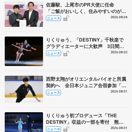
佐藤駿、上尾市のPR大使に任命
「ご飯がおいしく、住みやすいのが魅
力」
2026.08.04
ニュース
りくりゅう、「DESTINY」千秋楽で
グラディエーターに大歓声 3日間の
計4公演で延べ約１万8千人動員、三浦
2026.08.02
ニュース
璃来さん感極まる
西野太翔がオリエンタルバイオと所属
契約へ 全日本ジュニア合宿参加「結
果残していかないと」 講師はジェー
2026.08.01
ニュース
ソン・ブラウン、岡万佑子は助言感謝
りくりゅう初プロデュース「THE
DESTINY」収益の一部を寄付 熊本
地震、被災者支援
2026.08.01
ニュース