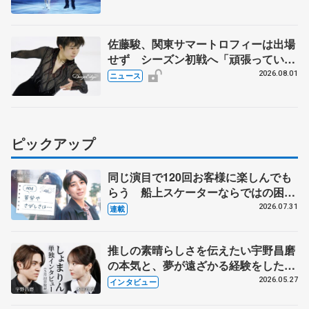
佐藤駿、関東サマートロフィーは出場
せず シーズン初戦へ「頑張っていき
ます」
2026.08.01
ニュース
ピックアップ
同じ演目で120回お客様に楽しんでも
らう 船上スケーターならではの困難
とは 影響あったPIW前キャプテン松
2026.07.31
連載
永さんの存在
推しの素晴らしさを伝えたい宇野昌磨
の本気と、夢が遠ざかる経験をした本
田真凜の覚悟
2026.05.27
インタビュー