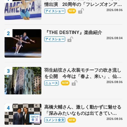
情出演 20周年の「フレンズオンアイ
ス」 宮本賢二さん、有川梨絵さん、
2026.08.06
アイスショー
NEW
田村岳斗さんも
『THE DESTINY』楽曲紹介
2026.08.04
アイスショー
羽生結弦さん衣装モチーフの吹き流し
を公開 今年は「春よ、来い」、仙台
の瑞鳳殿
2026.08.06
ニュース
NEW
高橋大輔さん、激しく動かずに魅せる
「深みみたいなものは出てきてい
る？」 〝兄さん〟と慕うレジェンド
2026.08.06
コメント全文
NEW
野村忠宏さんと和気あいあい