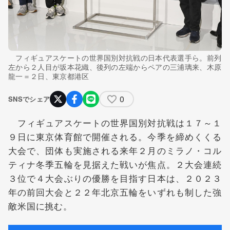
フィギュアスケートの世界国別対抗戦の日本代表選手ら。前列
左から２人目が坂本花織、後列の左端からペアの三浦璃来、木原
龍一＝２日、東京都港区
0
SNSでシェア
フィギュアスケートの世界国別対抗戦は１７～１
９日に東京体育館で開催される。今季を締めくくる
大会で、団体も実施される来年２月のミラノ・コル
ティナ冬季五輪を見据えた戦いが焦点。２大会連続
３位で４大会ぶりの優勝を目指す日本は、２０２３
年の前回大会と２２年北京五輪をいずれも制した強
敵米国に挑む。