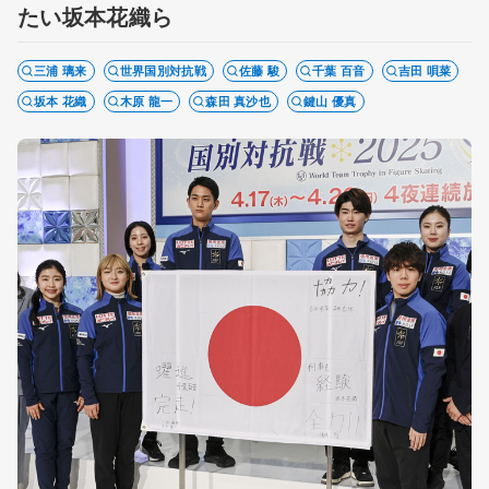
たい坂本花織ら
三浦 璃来
世界国別対抗戦
佐藤 駿
千葉 百音
吉田 唄菜
坂本 花織
木原 龍一
森田 真沙也
鍵山 優真