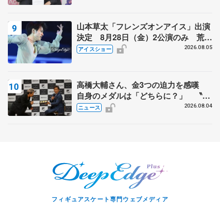
山本草太「フレンズオンアイス」出演
決定 8月28日（金）2公演のみ 荒川
静香さんプロデュース、20周年のアイ
2026.08.05
アイスショー
スショー
高橋大輔さん、金3つの迫力を感嘆
自身のメダルは「どちらに？」 〝リ
ス兄弟〟オリンピック3連覇の野村忠
2026.08.04
ニュース
宏さんと対談
フィギュアスケート専門ウェブメディア