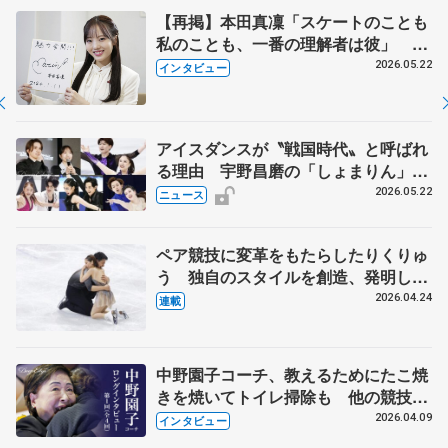
【再掲】本田真凜「スケートのことも
私のことも、一番の理解者は彼」 引
退時の単独インタビューで語った競技
2026.05.22
インタビュー
人生や家族、恋人、これからの夢…
アイスダンスが〝戦国時代〟と呼ばれ
る理由 宇野昌磨の「しょまりん」ら
実力者が相次いで参戦 国内の競争激
2026.05.22
ニュース
化
ペア競技に変革をもたらしたりくりゅ
う 独自のスタイルを創造、発明した
【引退発表後②】
2026.04.24
連載
中野園子コーチ、教えるためにたこ焼
きを焼いてトイレ掃除も 他の競技に
も通用するという坂本花織の筋肉
2026.04.09
インタビュー