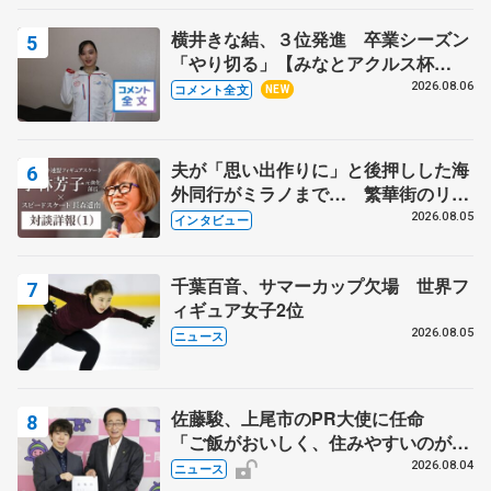
横井きな結、３位発進 卒業シーズン
「やり切る」【みなとアクルス杯
SP】
2026.08.06
コメント全文
NEW
夫が「思い出作りに」と後押しした海
外同行がミラノまで… 繁華街のリン
クでは不良のお兄さんも味方に 小林
2026.08.05
インタビュー
芳子さんが振り返るスケート人生
千葉百音、サマーカップ欠場 世界フ
ィギュア女子2位
2026.08.05
ニュース
佐藤駿、上尾市のPR大使に任命
「ご飯がおいしく、住みやすいのが魅
力」
2026.08.04
ニュース