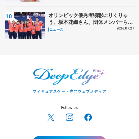
オリンピック優秀者顕彰にりくりゅ
う、坂本花織さん、団体メンバーら
8月7日に文科省が表彰式、ブルーノ・
2026.07.27
ニュース
マルコット、中野園子らコーチも
フィギュアスケート専門ウェブメディア
Follow us