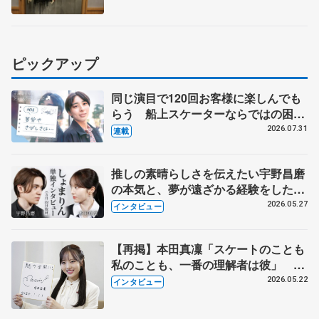
を展示
ピックアップ
同じ演目で120回お客様に楽しんでも
らう 船上スケーターならではの困難
とは 影響あったPIW前キャプテン松
2026.07.31
連載
永さんの存在
推しの素晴らしさを伝えたい宇野昌磨
の本気と、夢が遠ざかる経験をした本
田真凜の覚悟
2026.05.27
インタビュー
【再掲】本田真凜「スケートのことも
私のことも、一番の理解者は彼」 引
退時の単独インタビューで語った競技
2026.05.22
インタビュー
人生や家族、恋人、これからの夢…