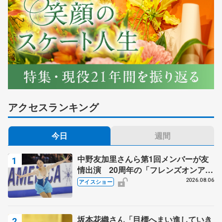
アクセスランキング
今日
週間
中野友加里さんら第1回メンバーが友
情出演 20周年の「フレンズオンアイ
ス」 宮本賢二さん、有川梨絵さん、
2026.08.06
アイスショー
田村岳斗さんも
坂本花織さん「目標へまい進していき