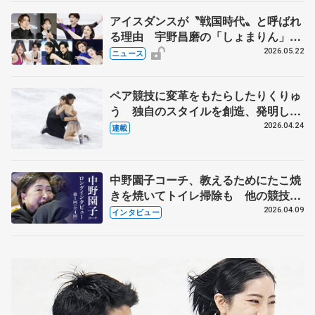
アイスダンスが〝戦国時代〟と呼ばれ
る理由 宇野昌磨の「しょまりん」ら
実力者が相次いで参戦 国内の競争激
2026.05.22
ニュース
化
ペア競技に変革をもたらしたりくりゅ
う 独自のスタイルを創造、発明した
【引退発表後②】
2026.04.24
連載
中野園子コーチ、教えるためにたこ焼
きを焼いてトイレ掃除も 他の競技に
も通用するという坂本花織の筋肉
2026.04.09
インタビュー