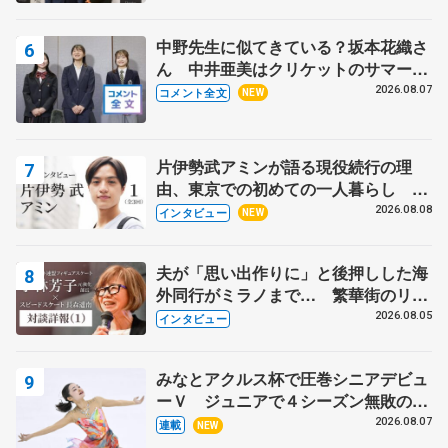
野村忠宏さんと和気あいあい
中野先生に似てきている？坂本花織さ
ん 中井亜美はクリケットのサマーキ
ャンプに 島田麻央はたくさん試合に
2026.08.07
コメント全文
NEW
出て国際大会へ【文部科学省スポーツ
表彰式】
片伊勢武アミンが語る現役続行の理
由、東京での初めての一人暮らし 注
目スケーターの「今」に迫る
2026.08.08
インタビュー
NEW
夫が「思い出作りに」と後押しした海
外同行がミラノまで… 繁華街のリン
クでは不良のお兄さんも味方に 小林
2026.08.05
インタビュー
芳子さんが振り返るスケート人生
みなとアクルス杯で圧巻シニアデビュ
ーＶ ジュニアで４シーズン無敗の島
田麻央
2026.08.07
連載
NEW