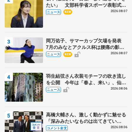
たい」 文部科学省スポーツ表彰式で
代表謝辞
2026.08.07
ニュース
NEW
岡万佑子、サマーカップ欠場を発表
7月のみなとアクルス杯は腰痛の影響
で
2026.08.07
ニュース
NEW
羽生結弦さん衣装モチーフの吹き流し
を公開 今年は「春よ、来い」、仙台
の瑞鳳殿
2026.08.06
ニュース
高橋大輔さん、激しく動かずに魅せる
「深みみたいなものは出てきてい
る？」 〝兄さん〟と慕うレジェンド
2026.08.06
コメント全文