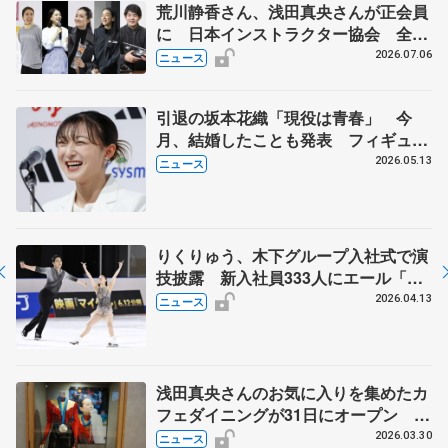
荒川静香さん、浅田真央さんが正会員
に 日本インストラクター協会 全日
本フィギュアなどでのコーチ資格へ新
2026.07.06
ニュース
たな一歩
引退の坂本花織「現役は青春」 今
月、結婚したことも発表 フィギュア
日本女子初の五輪３大会出場で最多メ
2026.05.13
ニュース
ダル４個
りくりゅう、木下グループ入社式で演
技披露 新入社員333人にエール「経
験が自分つくる」
2026.04.13
ニュース
浅田真央さんのお気に入りを集めたカ
フェダイニングが31日にオープン
『MAO RINK』、衣装や幼少期の写真
2026.03.30
ニュース