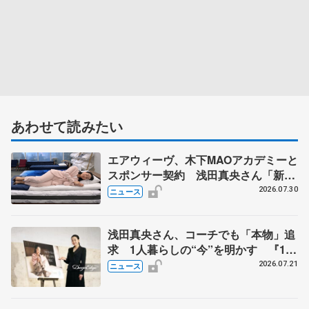
あわせて読みたい
エアウィーヴ、木下MAOアカデミーと
スポンサー契約 浅田真央さん「新た
な挑戦にも寄り添っていただけること
2026.07.30
ニュース
に心強さ」
浅田真央さん、コーチでも「本物」追
求 1人暮らしの“今”を明かす 『1秒
タオル』ホットマンのブランドアンバ
2026.07.21
ニュース
サダー就任