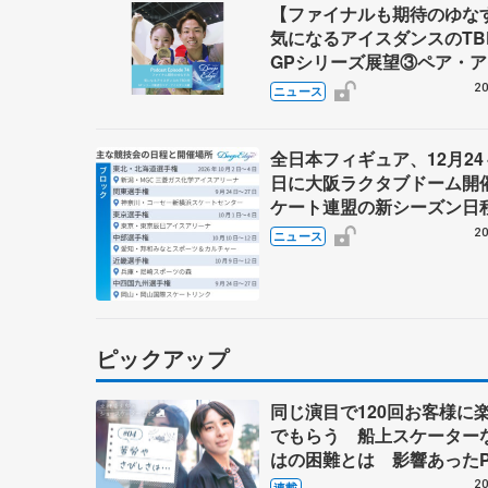
【ファイナルも期待のゆ
気になるアイスダンスのT
GPシリーズ展望③ペア・
ダンス編】 ポッドキャスト
20
ニュース
を配信
全日本フィギュア、12月24
日に大阪ラクタブドーム開
ケート連盟の新シーズン日
20
ニュース
ピックアップ
同じ演目で120回お客様に
でもらう 船上スケーター
はの困難とは 影響あったP
キャプテン松永さんの存在
20
連載