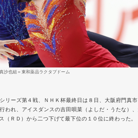
真沙也組＝東和薬品ラクタブドーム
シリーズ第４戦、ＮＨＫ杯最終日は８日、大阪府門真市
行われ、アイスダンスの
吉田唄菜
（よしだ・うたな）、
ス（ＲＤ）から二つ下げて最下位の１０位に終わった。