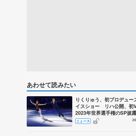
あわせて読みたい
りくりゅう、初プロデュー
イスショー リハ公開、初
2023年世界選手権のSP披
ゼボロ、チョクベイら豪華
20
ニュース
ーが来日