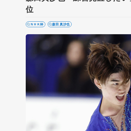
位
ＮＨＫ杯
森田 真沙也