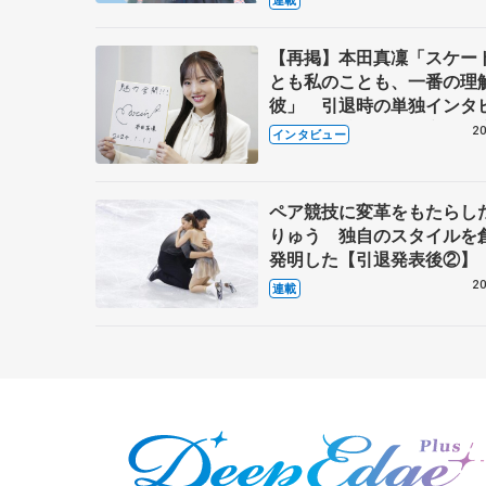
【再掲】本田真凜「スケー
とも私のことも、一番の理
彼」 引退時の単独インタ
で語った競技人生や家族、
20
インタビュー
これからの夢…
ペア競技に変革をもたらし
りゅう 独自のスタイルを
発明した【引退発表後②】
20
連載