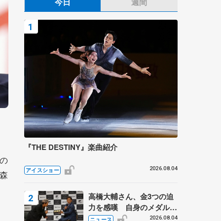
今日
週間
『THE DESTINY』楽曲紹介
の
2026.08.04
アイスショー
森
高橋大輔さん、金3つの迫
力を感嘆 自身のメダルは
「どちらに？」 〝リス兄
2026.08.04
ニュース