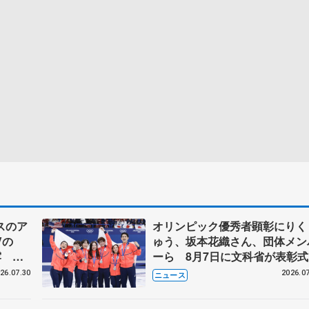
スのア
オリンピック優秀者顕彰にりく
Vの
ゅう、坂本花織さん、団体メン
露 ハ
ーら 8月7日に文科省が表彰式
メンバ
ブルーノ・マルコット、中野園
26.07.30
2026.07
ニュース
らコーチも