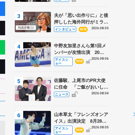
弟〟オリンピック3連覇の
野村忠宏さんと対談
夫が「思い出作りに」と後
押しした海外同行がミラノ
まで… 繁華街のリンクで
2026.08.05
インタビュー
NEW
は不良のお兄さんも味方
に 小林芳子さんが振り返
中野友加里さんら第1回メ
るスケート人生
ンバーが友情出演 20周
年の「フレンズオンアイ
2026.08.06
アイスシ
NEW
ョー
ス」 宮本賢二さん、有川
梨絵さん、田村岳斗さんも
佐藤駿、上尾市のPR大使
に任命 「ご飯がおいし
く、住みやすいのが魅力」
2026.08.04
ニュース
山本草太「フレンズオンア
イス」出演決定 8月28日
（金）2公演のみ 荒川静
2026.08.05
アイスシ
NEW
ョー
香さんプロデュース、20