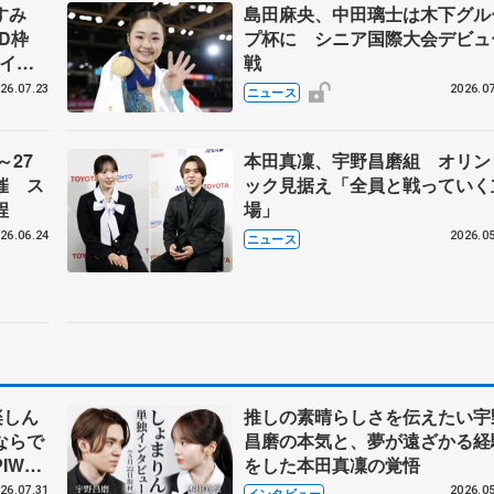
なすみ
島田麻央、中田璃士は木下グル
BD枠
プ杯に シニア国際大会デビュ
アイス
戦
#74
26.07.23
2026.07
ニュース
～27
本田真凜、宇野昌磨組 オリン
催 ス
ック見据え「全員と戦っていく
程
場」
26.06.24
2026.05
ニュース
楽しん
推しの素晴らしさを伝えたい宇
ならで
昌磨の本気と、夢が遠ざかる経
IW前
をした本田真凜の覚悟
26.07.31
2026.05
インタビュー