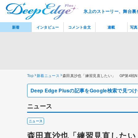
氷上のストーリー、舞台裏
新着
インタビュー
コメント全文
連載
写真
Top
新着ニュース
森田真沙也「練習見直したい」 GP第4戦N
Deep Edge Plusの記事をGoogle検索で
ニュース
ニュース
森田真沙也「練習見直したい」