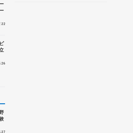
ー
ー
.22
ピ
立
.26
野
験
.27