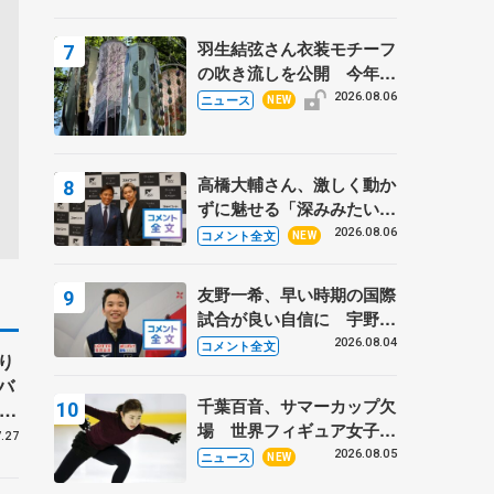
周年のアイスショー
羽生結弦さん衣装モチーフ
の吹き流しを公開 今年は
「春よ、来い」、仙台の瑞
2026.08.06
ニュース
NEW
鳳殿
高橋大輔さん、激しく動か
ずに魅せる「深みみたいな
ものは出てきている？」
2026.08.06
コメント全文
NEW
〝兄さん〟と慕うレジェン
ド野村忠宏さんと和気あい
友野一希、早い時期の国際
あい
試合が良い自信に 宇野昌
磨の現役復帰に思っている
2026.08.04
コメント全文
り
こと 【アジアンオープン
バ
トロフィーフリー】
千葉百音、サマーカップ欠
、
場 世界フィギュア女子2
子
.27
位
2026.08.05
ニュース
NEW