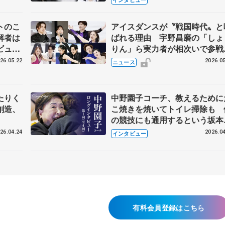
トのこ
アイスダンスが〝戦国時代〟と
解者は
ばれる理由 宇野昌磨の「しょ
ビュー
りん」ら実力者が相次いで参
恋人、
国内の競争激化
26.05.22
2026.05
ニュース
たりく
中野園子コーチ、教えるために
創造、
こ焼きを焼いてトイレ掃除も 
の競技にも通用するという坂本
織の筋肉
26.04.24
2026.04
インタビュー
有料会員登録はこちら