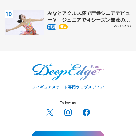
みなとアクルス杯で圧巻シニアデビュ
ーＶ ジュニアで４シーズン無敗の島
田麻央
2026.08.07
連載
NEW
フィギュアスケート専門ウェブメディア
Follow us