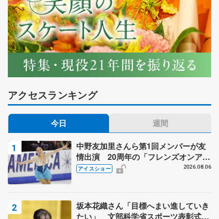
アクセスランキング
今日
週間
中野友加里さんら第1回メンバーが友
情出演 20周年の「フレンズオンアイ
ス」 宮本賢二さん、有川梨絵さん、
2026.08.06
アイスショー
田村岳斗さんも
坂本花織さん「目標へまい進していき
たい」 文部科学省スポーツ表彰式で