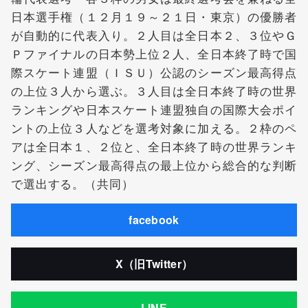
日本選手権（１２月１９～２１日・東京）の優勝者
が自動的に代表入り。２人目は全日本２、３位やＧ
Ｐファイナルの日本勢上位２人、全日本終了時で国
際スケート連盟（ＩＳＵ）公認のシーズン最高得点
の上位３人から選ぶ。３人目は全日本終了時の世界
ランキングや日本スケート連盟独自の国際大会ポイ
ントの上位３人などを選考対象に加える。２枠のペ
アは全日本１、２位と、全日本終了時の世界ランキ
ング、シーズン最高得点の最上位から総合的な判断
で選出する。（共同）
facebook
X（旧Twitter）
LINE