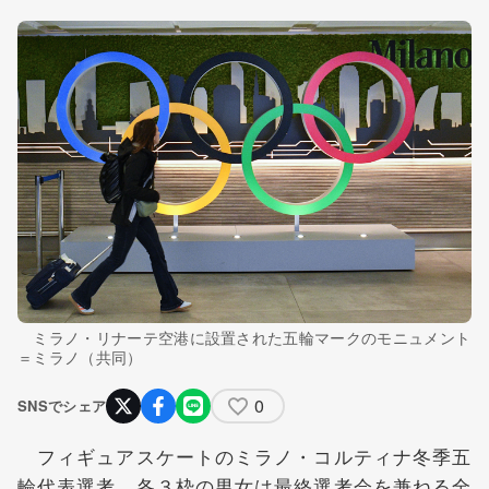
ミラノ・リナーテ空港に設置された五輪マークのモニュメント
＝ミラノ（共同）
0
SNSでシェア
フィギュアスケートのミラノ・コルティナ冬季五
輪代表選考 各３枠の男女は最終選考会を兼ねる全