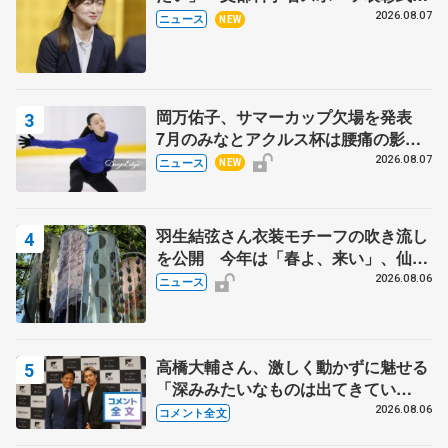
代表謝辞
2026.08.07
ニュース
NEW
岡万佑子、サマーカップ欠場を発表
7月のみなとアクルス杯は腰痛の影響
で
2026.08.07
ニュース
NEW
羽生結弦さん衣装モチーフの吹き流し
を公開 今年は「春よ、来い」、仙台
の瑞鳳殿
2026.08.06
ニュース
高橋大輔さん、激しく動かずに魅せる
「深みみたいなものは出てきてい
る？」 〝兄さん〟と慕うレジェンド
2026.08.06
コメント全文
野村忠宏さんと和気あいあい