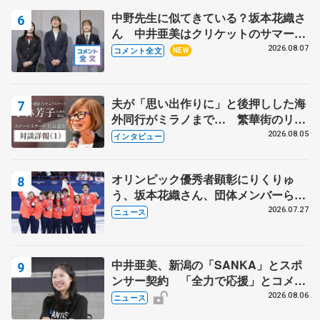
中野先生に似てきている？坂本花織さ
ん 中井亜美はクリケットのサマーキ
ャンプに 島田麻央はたくさん試合に
2026.08.07
コメント全文
NEW
出て国際大会へ【文部科学省スポーツ
表彰式】
夫が「思い出作りに」と後押しした海
外同行がミラノまで… 繁華街のリン
クでは不良のお兄さんも味方に 小林
2026.08.05
インタビュー
芳子さんが振り返るスケート人生
オリンピック優秀者顕彰にりくりゅ
う、坂本花織さん、団体メンバーら
8月7日に文科省が表彰式、ブルーノ・
2026.07.27
ニュース
マルコット、中野園子らコーチも
中井亜美、新潟の「SANKA」とスポ
ンサー契約 「全力で応援」とコメン
ト
2026.08.06
ニュース