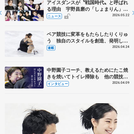
アイスダンスが〝戦国時代〟と呼ばれ
る理由 宇野昌磨の「しょまりん」ら
実力者が相次いで参戦 国内の競争激
2026.05.22
ニュース
化
ペア競技に変革をもたらしたりくりゅ
う 独自のスタイルを創造、発明した
【引退発表後②】
2026.04.24
連載
中野園子コーチ、教えるためにたこ焼
きを焼いてトイレ掃除も 他の競技に
も通用するという坂本花織の筋肉
2026.04.09
インタビュー