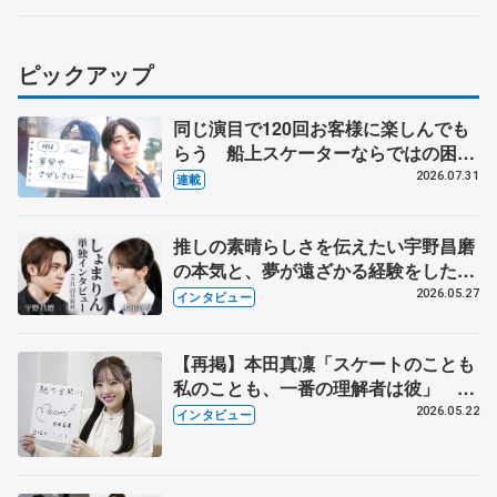
ピックアップ
同じ演目で120回お客様に楽しんでも
らう 船上スケーターならではの困難
とは 影響あったPIW前キャプテン松
2026.07.31
連載
永さんの存在
推しの素晴らしさを伝えたい宇野昌磨
の本気と、夢が遠ざかる経験をした本
田真凜の覚悟
2026.05.27
インタビュー
【再掲】本田真凜「スケートのことも
私のことも、一番の理解者は彼」 引
退時の単独インタビューで語った競技
2026.05.22
インタビュー
人生や家族、恋人、これからの夢…