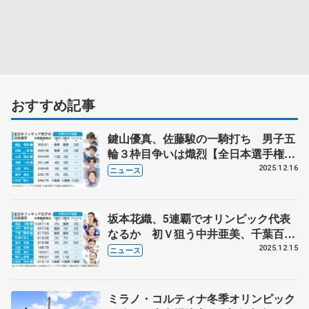
おすすめ記事
鍵山優真、佐藤駿の一騎打ち 男子五
輪３枠目争いは熾烈【全日本選手権展
望・下】
2025.12.16
ニュース
坂本花織、5連覇でオリンピック代表
なるか 初Ｖ狙う中井亜美、千葉百
音、島田麻央【全日本選手権展望・
2025.12.15
ニュース
上】
ミラノ・コルティナ冬季オリンピック