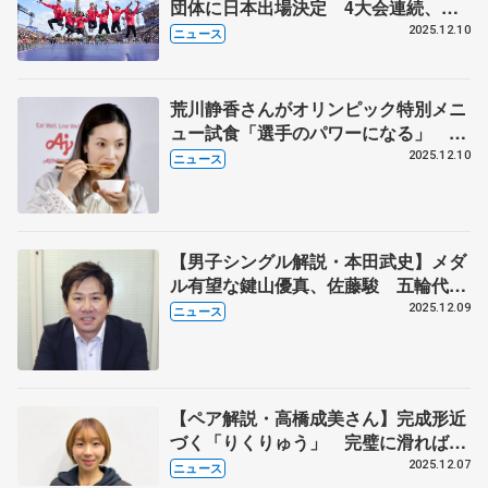
団体に日本出場決定 4大会連続、前
回「銀」メダル アイスダンスで団体
2025.12.10
ニュース
枠1組も確定
荒川静香さんがオリンピック特別メニ
ュー試食「選手のパワーになる」 味
の素、ミラノ・コルティナ冬季大会で
2025.12.10
ニュース
3カ所に支援拠点
【男子シングル解説・本田武史】メダ
ル有望な鍵山優真、佐藤駿 五輪代表
３枠目争いは三浦佳生か友野一希か
2025.12.09
ニュース
【ペア解説・高橋成美さん】完成形近
づく「りくりゅう」 完璧に滑ればオ
リンピックも金メダル
2025.12.07
ニュース