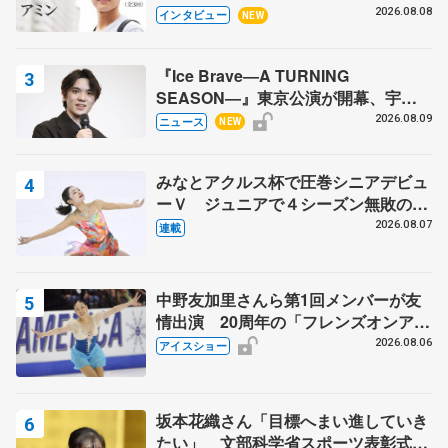
目スケーターの「今」に迫る
2026.08.08
インタビュー
NEW
『Ice Brave―A TURNING
SEASON―』東京公演が開幕、宇野
昌磨の『Ice Brave』にかける思いを
2026.08.09
ニュース
NEW
知る記事 5選
みなとアクルス杯で圧巻シニアデビュ
ーＶ ジュニアで４シーズン無敗の島
田麻央
2026.08.07
連載
中野友加里さんら第1回メンバーが友
情出演 20周年の「フレンズオンアイ
ス」 宮本賢二さん、有川梨絵さん、
2026.08.06
アイスショー
田村岳斗さんも
坂本花織さん「目標へまい進していき
たい」 文部科学省スポーツ表彰式で