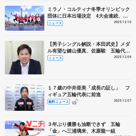
ミラノ・コルティナ冬季オリンピック
団体に日本出場決定 4大会連続、前
回「銀」メダル アイスダンスで団体
2025.12.10
ニュース
枠1組も確定
【男子シングル解説・本田武史】メダ
ル有望な鍵山優真、佐藤駿 五輪代表
３枠目争いは三浦佳生か友野一希か
2025.12.09
ニュース
１７歳の中井亜美「成長の証し」 フ
ィギュア五輪代表に前進
2025.12.07
無料ニュース
３年ぶり優勝も油断できず 五輪
「金」へ三浦璃来、木原龍一組