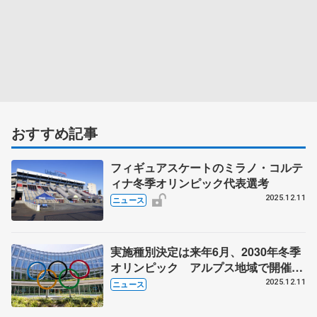
おすすめ記事
フィギュアスケートのミラノ・コルテ
ィナ冬季オリンピック代表選考
2025.12.11
ニュース
実施種別決定は来年6月、2030年冬季
オリンピック アルプス地域で開催、
フィギュアスケートはニース
2025.12.11
ニュース