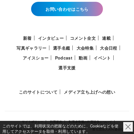
お問い合わせはこちら
新着
インタビュー
コメント全文
連載
写真ギャラリー
選手名鑑
大会特集
大会日程
アイスショー
Podcast
動画
イベント
選手支援
このサイトについて
メディア立ち上げへの想い
サイトポリシー
利用規約
利用者情報の外部送信について
このサイトでは、利用状況の把握などのために、Cookieなどを使
特定商取引法に基づく表示について
Deep Edge
一般社団法人共同通信社
用してアクセスデータを取得・利用しています。