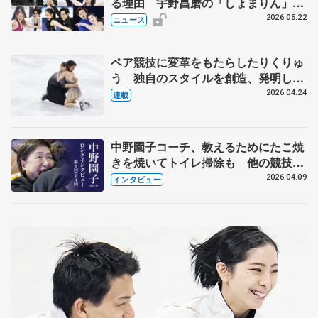
る理由 宇野昌磨の「しょまりん」ら
実力者が相次いで参戦 国内の競争激
2026.05.22
ニュース
化
ペア競技に変革をもたらしたりくりゅ
う 独自のスタイルを創造、発明した
【引退発表後②】
2026.04.24
連載
中野園子コーチ、教えるためにたこ焼
きを焼いてトイレ掃除も 他の競技に
も通用するという坂本花織の筋肉
2026.04.09
インタビュー