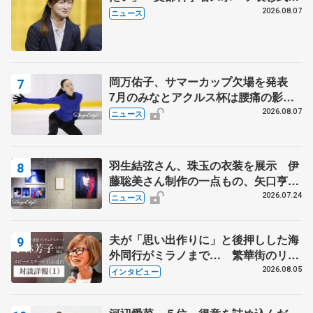
代表謝辞
2026.08.07
ニュース
岡万佑子、サマーカップ欠場を発表
7月のみなとアクルス杯は腰痛の影響
で
2026.08.07
ニュース
羽生結弦さん、珠玉の衣装を展示 伊
藤聡美さん制作の一点もの、矢口亨さ
んが撮影
2026.07.24
ニュース
夫が「思い出作りに」と後押しした海
外同行がミラノまで… 繁華街のリン
クでは不良のお兄さんも味方に 小林
2026.08.05
インタビュー
芳子さんが振り返るスケート人生