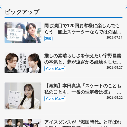
ピックアップ
同じ演目で120回お客様に楽しんでも
らう 船上スケーターならではの困難
とは 影響あったPIW前キャプテン松
2026.07.31
連載
永さんの存在
推しの素晴らしさを伝えたい宇野昌磨
の本気と、夢が遠ざかる経験をした本
田真凜の覚悟
2026.05.27
インタビュー
【再掲】本田真凜「スケートのことも
私のことも、一番の理解者は彼」 引
退時の単独インタビューで語った競技
2026.05.22
インタビュー
人生や家族、恋人、これからの夢…
アイスダンスが〝戦国時代〟と呼ばれ