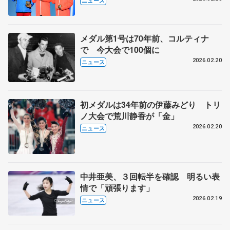
ニュース
メダル第1号は70年前、コルティナ
で 今大会で100個に
2026.02.20
ニュース
初メダルは34年前の伊藤みどり トリ
ノ大会で荒川静香が「金」
2026.02.20
ニュース
中井亜美、３回転半を確認 明るい表
情で「頑張ります」
2026.02.19
ニュース