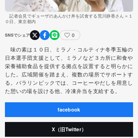
記者会見でギョーザのあんかけ丼を試食する荒川静香さん＝１
０日、東京都内
0
SNSでシェア
味の素は１０日、ミラノ・コルティナ冬季五輪の
日本選手団支援として、ミラノなど３カ所に和食や
栄養補助食品を提供する拠点を設置すると明らかに
した。広域開催を踏まえ、複数の場所でサポートす
る。パラリンピックでは、コーヒーやだしを用意し
た憩いの場を設ける他、冷凍弁当を支給する。
facebook
X（旧Twitter）