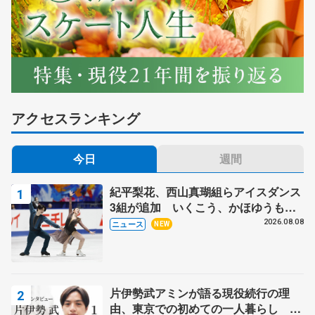
アクセスランキング
今日
週間
紀平梨花、西山真瑚組らアイスダンス
3組が追加 いくこう、かほゆうも、
木下グループ杯
2026.08.08
ニュース
NEW
片伊勢武アミンが語る現役続行の理
由、東京での初めての一人暮らし 注