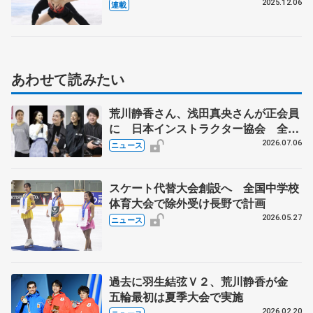
2025.12.06
連載
あわせて読みたい
荒川静香さん、浅田真央さんが正会員
に 日本インストラクター協会 全日
本フィギュアなどでのコーチ資格へ新
2026.07.06
ニュース
たな一歩
スケート代替大会創設へ 全国中学校
体育大会で除外受け長野で計画
2026.05.27
ニュース
過去に羽生結弦Ｖ２、荒川静香が金
五輪最初は夏季大会で実施
2026.02.20