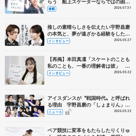
らう 船上スケーターならではの困難
とは 影響あったPIW前キャプテン松
2026.07.31
連載
永さんの存在
推しの素晴らしさを伝えたい宇野昌磨
の本気と、夢が遠ざかる経験をした本
田真凜の覚悟
2026.05.27
インタビュー
【再掲】本田真凜「スケートのことも
私のことも、一番の理解者は彼」 引
退時の単独インタビューで語った競技
2026.05.22
インタビュー
人生や家族、恋人、これからの夢…
アイスダンスが〝戦国時代〟と呼ばれ
る理由 宇野昌磨の「しょまりん」ら
実力者が相次いで参戦 国内の競争激
2026.05.22
ニュース
化
ペア競技に変革をもたらしたりくりゅ