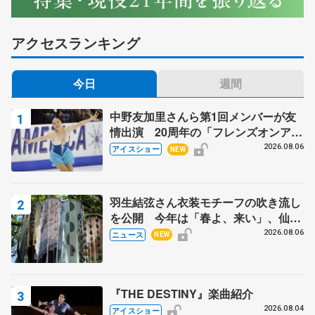
アクセスランキング
今日
週間
中野友加里さんら第1回メンバーが友
情出演 20周年の「フレンズオンアイ
ス」 宮本賢二さん、有川梨絵さん、
2026.08.06
アイスショー
NEW
田村岳斗さんも
羽生結弦さん衣装モチーフの吹き流し
を公開 今年は「春よ、来い」、仙台
の瑞鳳殿
2026.08.06
ニュース
NEW
『THE DESTINY』楽曲紹介
2026.08.04
アイスショー