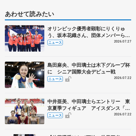
あわせて読みたい
オリンピック優秀者顕彰にりくりゅ
う、坂本花織さん、団体メンバーら
8月7日に文科省が表彰式、ブルーノ・
2026.07.27
ニュース
マルコット、中野園子らコーチも
島田麻央、中田璃士は木下グループ杯
に シニア国際大会デビュー戦
2026.07.22
ニュース
中井亜美、中田璃士らエントリー 東
京夏季フィギュア アイスダンス「か
ほゆう」や矢島榛乃、北村凌大組も
2026.07.22
ニュース