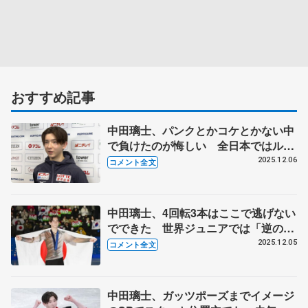
おすすめ記事
中田璃士、パンクとかコケとかない中
で負けたのが悔しい 全日本ではルー
プ、サルコー、トーループ2本の4回転
2025.12.06
コメント全文
を跳ぶ 【ジュニアGPファイナル一
夜明け】
中田璃士、4回転3本はここで逃げない
でできた 世界ジュニアでは「逆の立
場になれるように」 【ジュニアGP
2025.12.05
コメント全文
ファイナル男子フリー】
中田璃士、ガッツポーズまでイメージ