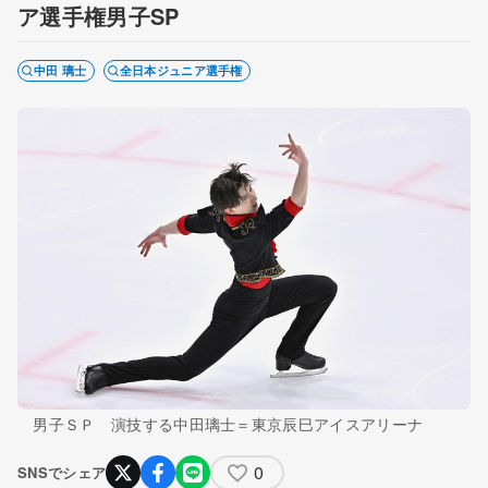
ア選手権男子SP
中田 璃士
全日本ジュニア選手権
男子ＳＰ 演技する中田璃士＝東京辰巳アイスアリーナ
0
SNSでシェア