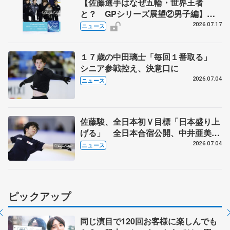
【佐藤選手はなぜ五輪・世界王者
と？ GPシリーズ展望②男子編】
ポッドキャスト#73を配信
2026.07.17
ニュース
１７歳の中田璃士「毎回１番取る」
シニア参戦控え、決意口に
2026.07.04
ニュース
佐藤駿、全日本初Ｖ目標「日本盛り上
げる」 全日本合宿公開、中井亜美
「表現の幅広げる」 元世界王者のフ
2026.07.04
ニュース
ェルナンデスさんが講師
ピックアップ
同じ演目で120回お客様に楽しんでも