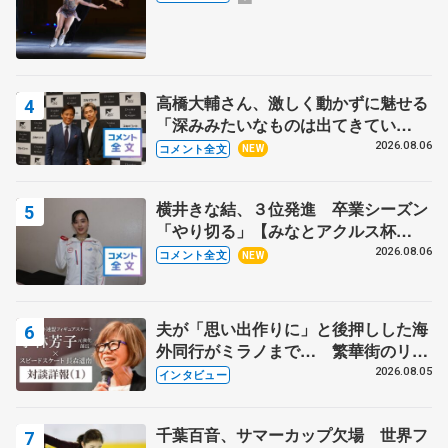
高橋大輔さん、激しく動かずに魅せる
「深みみたいなものは出てきてい
る？」 〝兄さん〟と慕うレジェンド
2026.08.06
コメント全文
NEW
野村忠宏さんと和気あいあい
横井きな結、３位発進 卒業シーズン
「やり切る」【みなとアクルス杯
SP】
2026.08.06
コメント全文
NEW
夫が「思い出作りに」と後押しした海
外同行がミラノまで… 繁華街のリン
クでは不良のお兄さんも味方に 小林
2026.08.05
インタビュー
芳子さんが振り返るスケート人生
千葉百音、サマーカップ欠場 世界フ