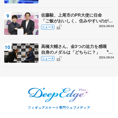
スショー
佐藤駿、上尾市のPR大使に任命
「ご飯がおいしく、住みやすいのが魅
力」
2026.08.04
ニュース
高橋大輔さん、金3つの迫力を感嘆
自身のメダルは「どちらに？」 〝リ
ス兄弟〟オリンピック3連覇の野村忠
2026.08.04
ニュース
宏さんと対談
フィギュアスケート専門ウェブメディア