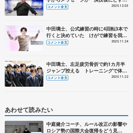
いのパフォーマンスも「できたらやり
2025.12.03
コメント全文
たい」 【ジュニアGPファイナル公
式練習】
中田璃士、公式練習の時に4回転3本で
行くと決めていた けがで練習を我慢
したけどトレーニングのおかげで跳べ
2025.11.24
コメント全文
た 【全日本ジュニア選手権男子フリ
ー】
中田璃士、左足疲労骨折で約1カ月半
ジャンプ控える トレーニングで体力
ついて「逆に今の方が調子いい」
2025.11.22
コメント全文
【全日本ジュニア選手権開会式】
あわせて読みたい
中庭健介コーチ、ルール改正の影響や
ロシア勢の国際大会復帰をどう見