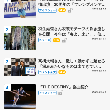
情出演 20周年の「フレンズオンアイ
ス」 宮本賢二さん、有川梨絵さん、
2026.08.06
アイスショー
NEW
田村岳斗さんも
羽生結弦さん衣装モチーフの吹き流し
を公開 今年は「春よ、来い」、仙台
の瑞鳳殿
2026.08.06
ニュース
NEW
高橋大輔さん、激しく動かずに魅せる
「深みみたいなものは出てきてい
る？」 〝兄さん〟と慕うレジェンド
2026.08.06
コメント全文
NEW
野村忠宏さんと和気あいあい
『THE DESTINY』楽曲紹介
2026.08.04
アイスショー