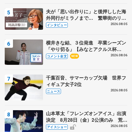
夫が「思い出作りに」と後押しした海
外同行がミラノまで… 繁華街のリン
クでは不良のお兄さんも味方に 小林
2026.08.05
インタビュー
芳子さんが振り返るスケート人生
横井きな結、３位発進 卒業シーズン
「やり切る」【みなとアクルス杯
SP】
2026.08.06
コメント全文
NEW
千葉百音、サマーカップ欠場 世界フ
ィギュア女子2位
2026.08.05
ニュース
山本草太「フレンズオンアイス」出演
決定 8月28日（金）2公演のみ 荒川
静香さんプロデュース、20周年のアイ
2026.08.05
アイスショー