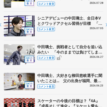
る？ 中井亜美の今後の４年間に向け
2026.07.28
コメント全文
た心構え
シニアデビューの中田璃士、全日本V
とクワッドアクセル習得が目標 「悔
いの残らない練習をして挑みたい」
2026.07.05
コメント全文
【全日本シニア強化合宿】
中田璃士、挑戦者として自分を追い込
みたい 「今のままでは負けてしま
う、危機感を持って」【ドリーム・オ
2026.06.27
コメント全文
ン・アイス2026】
中田璃士、大好きな柳田悠岐選手に聞
いたことは... 父の出身が福岡、最初
の印象強い選手に報道陣笑い【ソフト
2026.06.23
コメント全文
バンク始球式】
スケーターの今後の目標は？『4A』
『成長そして進化』『スケート愛を深