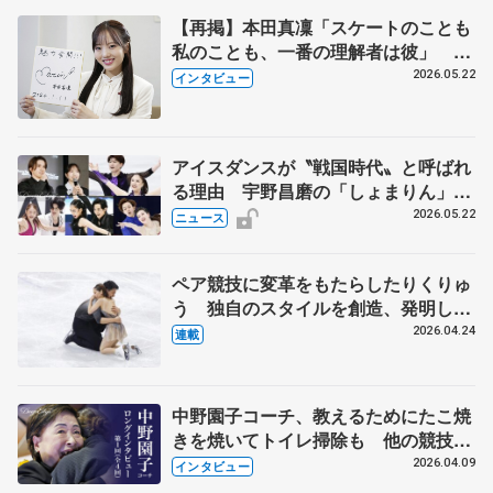
【再掲】本田真凜「スケートのことも
私のことも、一番の理解者は彼」 引
退時の単独インタビューで語った競技
2026.05.22
インタビュー
人生や家族、恋人、これからの夢…
アイスダンスが〝戦国時代〟と呼ばれ
る理由 宇野昌磨の「しょまりん」ら
実力者が相次いで参戦 国内の競争激
2026.05.22
ニュース
化
ペア競技に変革をもたらしたりくりゅ
う 独自のスタイルを創造、発明した
【引退発表後②】
2026.04.24
連載
中野園子コーチ、教えるためにたこ焼
きを焼いてトイレ掃除も 他の競技に
も通用するという坂本花織の筋肉
2026.04.09
インタビュー