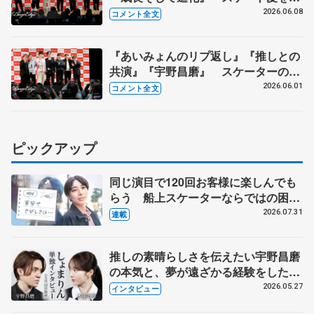
める』 真剣勝負のゲームコーナーも
2026.06.08
コメント全文
【コラントッテ・トークイベント④】
『あいみょんのリプ返し』『推しとの
共演』『宇野昌磨』 スケーターの三
大ニュースは？【コラントッテ・トー
2026.06.01
コメント全文
クイベント③】
ピックアップ
同じ演目で120回お客様に楽しんでも
らう 船上スケーターならではの困難
とは 影響あったPIW前キャプテン松
2026.07.31
連載
永さんの存在
推しの素晴らしさを伝えたい宇野昌磨
の本気と、夢が遠ざかる経験をした本
田真凜の覚悟
2026.05.27
インタビュー