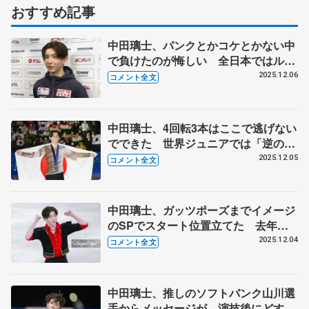
おすすめ記事
中田璃士、パンクとかコケとかない中
で負けたのが悔しい 全日本ではルー
プ、サルコー、トーループ2本の4回転
2025.12.06
コメント全文
を跳ぶ 【ジュニアGPファイナル一
夜明け】
中田璃士、4回転3本はここで逃げない
でできた 世界ジュニアでは「逆の立
場になれるように」 【ジュニアGP
2025.12.05
コメント全文
ファイナル男子フリー】
中田璃士、ガッツポーズまでイメージ
のSPでスタート位置立てた 去年失
敗したフリーは4回転3本で「こっから
2025.12.04
コメント全文
リベンジする感じ」 【ジュニアGP
ファイナル男子SP】
中田璃士、推しのソフトバンク山川選
手からメッセージが 演技後にどすこ