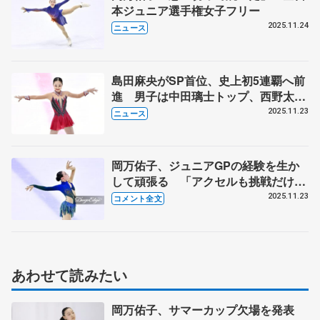
本ジュニア選手権女子フリー
2025.11.24
ニュース
島田麻央がSP首位、史上初5連覇へ前
進 男子は中田璃士トップ、西野太翔
2位 全日本ジュニア選手権
2025.11.23
ニュース
岡万佑子、ジュニアGPの経験を生か
して頑張る 「アクセルも挑戦だけじ
ゃなくて、しっかり降りられるよう
2025.11.23
コメント全文
に」【全日本ジュニア選手権女子
SP】
あわせて読みたい
岡万佑子、サマーカップ欠場を発表