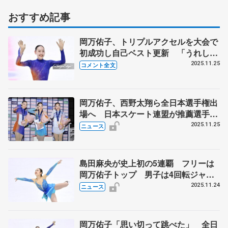
おすすめ記事
岡万佑子、トリプルアクセルを大会で
初成功し自己ベスト更新 「うれしい
気持ちとほっとしている気持ち」
2025.11.25
コメント全文
【全日本ジュニア選手権女子フリー】
岡万佑子、西野太翔ら全日本選手権出
場へ 日本スケート連盟が推薦選手発
表 全日本ジュニア選手権を受け
2025.11.25
ニュース
島田麻央が史上初の5連覇 フリーは
岡万佑子トップ 男子は4回転ジャン
プ3度成功の中田璃士V2 全日本ジュ
2025.11.24
ニュース
ニア選手権最終日
岡万佑子「思い切って跳べた」 全日