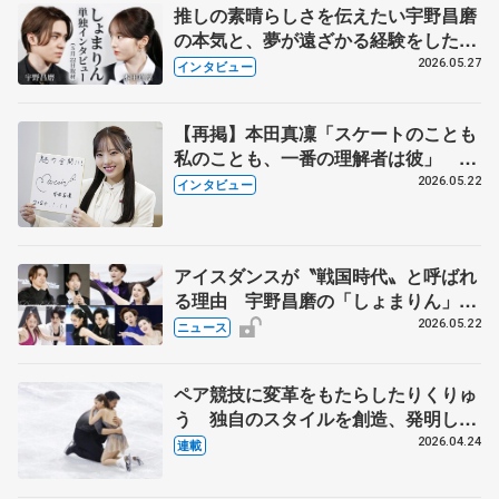
推しの素晴らしさを伝えたい宇野昌磨
の本気と、夢が遠ざかる経験をした本
田真凜の覚悟
2026.05.27
インタビュー
【再掲】本田真凜「スケートのことも
私のことも、一番の理解者は彼」 引
退時の単独インタビューで語った競技
2026.05.22
インタビュー
人生や家族、恋人、これからの夢…
アイスダンスが〝戦国時代〟と呼ばれ
る理由 宇野昌磨の「しょまりん」ら
実力者が相次いで参戦 国内の競争激
2026.05.22
ニュース
化
ペア競技に変革をもたらしたりくりゅ
う 独自のスタイルを創造、発明した
【引退発表後②】
2026.04.24
連載