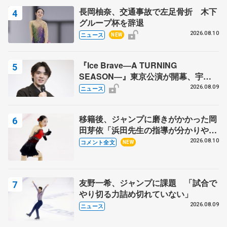
長岡柚奈、交通事故で左足骨折 木下
グループ杯を辞退
2026.08.10
ニュース
NEW
『Ice Brave―A TURNING
SEASON―』東京公演が開幕、宇野
昌磨の『Ice Brave』にかける思いを
2026.08.09
ニュース
知る記事 5選
移籍後、ジャンプに磨きがかかった岡
田芽依「浜田先生の指導が分かりやす
く、しっくりくる」 苦戦中のオンラ
2026.08.10
コメント全文
NEW
イン課題は…【サマーカップ･ジュニ
ア女子SP】
友野一希、ジャンプに課題 「試合で
やり切る力詰め切れていない」
2026.08.09
ニュース