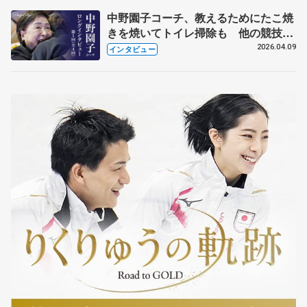
中野園子コーチ、教えるためにたこ焼
きを焼いてトイレ掃除も 他の競技に
も通用するという坂本花織の筋肉
2026.04.09
インタビュー