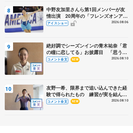
中野友加里さんら第1回メンバーが友
情出演 20周年の「フレンズオンアイ
ス」 宮本賢二さん、有川梨絵さん、
2026.08.06
アイスショー
田村岳斗さんも
絶好調でシーズンインの青木祐奈「君
の瞳に恋してる」お披露目 「思う人
を狙う…キャッチするような」【サマ
2026.08.10
コメント全文
NEW
ーカップ女子SP】
友野一希、限界まで追い込んできた経
験で得られたもの 練習が実を結んだ
アジアントロフィー 【サマーカップ
2026.08.10
コメント全文
NEW
男子SP】