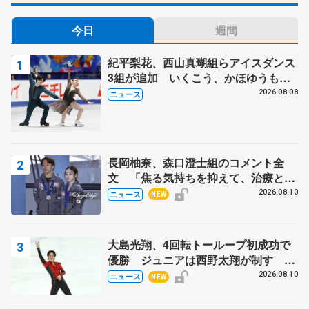
今日
週間
紀平梨花、西山真瑚組らアイスダンス
3組が追加 いくこう、かほゆうも、
木下グループ杯
2026.08.08
ニュース
長岡柚奈、森口澄士組のコメント全
文 「焦る気持ちを抑えて、治療とリ
ハビリに専念」、木下グループ杯辞退
2026.08.10
ニュース
NEW
で
大島光翔、4回転トーループ初成功で
優勝 ジュニアは西野太翔が制す 関
東サマートロフィー最終日
2026.08.10
ニュース
NEW