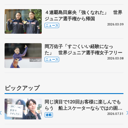
４連覇島田麻央「強くなれた」 世界
ジュニア選手権から帰国
2026.03.09
ニュース
岡万佑子「すごくいい経験になっ
た」 世界ジュニア選手権女子フリー
2026.03.08
ニュース
ピックアップ
同じ演目で120回お客様に楽しんでも
らう 船上スケーターならではの困難
とは 影響あったPIW前キャプテン松
2026.07.31
連載
永さんの存在