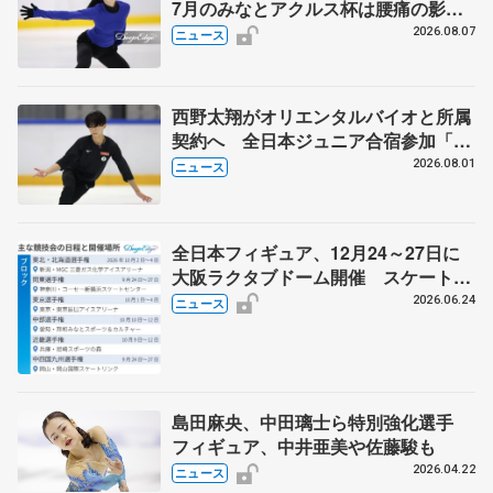
7月のみなとアクルス杯は腰痛の影響
で
2026.08.07
ニュース
西野太翔がオリエンタルバイオと所属
契約へ 全日本ジュニア合宿参加「結
果残していかないと」 講師はジェー
2026.08.01
ニュース
ソン・ブラウン、岡万佑子は助言感謝
全日本フィギュア、12月24～27日に
大阪ラクタブドーム開催 スケート連
盟の新シーズン日程
2026.06.24
ニュース
島田麻央、中田璃士ら特別強化選手
フィギュア、中井亜美や佐藤駿も
2026.04.22
ニュース