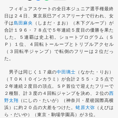
フィギュアスケートの全日本ジュニア選手権最終
日は２４日、東京辰巳アイスアリーナで行われ、女
子は
島田麻央
（しまだ・まお）（木下グループ）が
合計１９６・７８点で５年連続５度目の優勝を果た
した。５連覇は史上初。ショートプログラム（Ｓ
Ｐ）１位、４回転トーループとトリプルアクセル
（３回転半ジャンプ）で転倒のフリーは２位だっ
た。
男子は同じく１７歳の
中田璃士
（なかた・りお）
（ＴＯＫＩＯインカラミ）が合計２５５・２５点で
２年連続２度目の頂点。ＳＰ首位で迎えたフリーで
２種類、計３度の４回転ジャンプを決め、２位の
西
野太翔
（にしの・たいが）（神奈川・星槎国際高横
浜）に約２０点の大差をつけた。
蛯原大弥
（えびは
ら・だいや）（東京・駒場学園高）が３位。