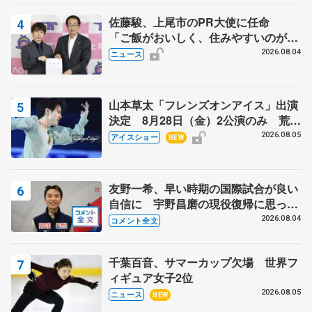
佐藤駿、上尾市のPR大使に任命
「ご飯がおいしく、住みやすいのが魅
力」
2026.08.04
ニュース
山本草太「フレンズオンアイス」出演
決定 8月28日（金）2公演のみ 荒川
静香さんプロデュース、20周年のアイ
2026.08.05
アイスショー
NEW
スショー
友野一希、早い時期の国際試合が良い
自信に 宇野昌磨の現役復帰に思って
いること 【アジアンオープントロフ
2026.08.04
コメント全文
ィーフリー後】
千葉百音、サマーカップ欠場 世界フ
ィギュア女子2位
2026.08.05
ニュース
NEW