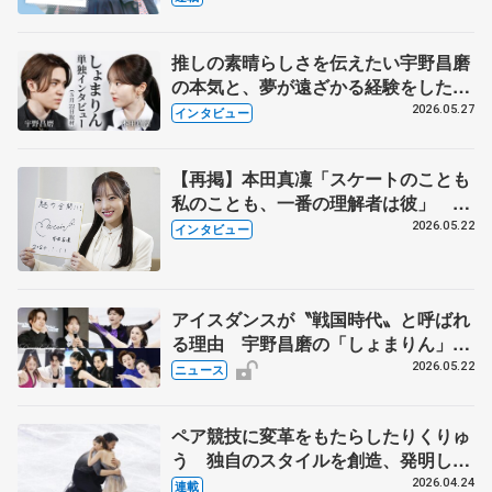
永さんの存在
推しの素晴らしさを伝えたい宇野昌磨
の本気と、夢が遠ざかる経験をした本
田真凜の覚悟
2026.05.27
インタビュー
【再掲】本田真凜「スケートのことも
私のことも、一番の理解者は彼」 引
退時の単独インタビューで語った競技
2026.05.22
インタビュー
人生や家族、恋人、これからの夢…
アイスダンスが〝戦国時代〟と呼ばれ
る理由 宇野昌磨の「しょまりん」ら
実力者が相次いで参戦 国内の競争激
2026.05.22
ニュース
化
ペア競技に変革をもたらしたりくりゅ
う 独自のスタイルを創造、発明した
【引退発表後②】
2026.04.24
連載