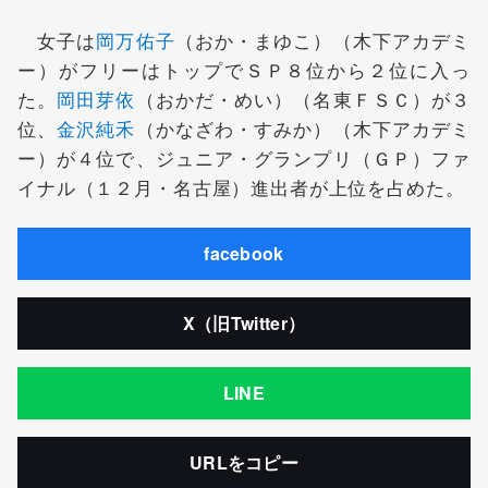
女子は
岡万佑子
（おか・まゆこ）（木下アカデミ
ー）がフリーはトップでＳＰ８位から２位に入っ
た。
岡田芽依
（おかだ・めい）（名東ＦＳＣ）が３
位、
金沢純禾
（かなざわ・すみか）（木下アカデミ
ー）が４位で、ジュニア・グランプリ（ＧＰ）ファ
イナル（１２月・名古屋）進出者が上位を占めた。
facebook
X（旧Twitter）
LINE
URLをコピー