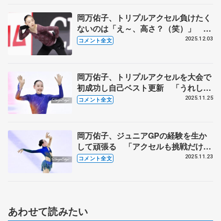
岡万佑子、トリプルアクセル負けたく
ないのは「え～、高さ？（笑）」
「みんな跳ぶよねって分かっている。
2025.12.03
コメント全文
結果を左右するので決める」 【ジュ
ニアGPファイナル公式練習】
岡万佑子、トリプルアクセルを大会で
初成功し自己ベスト更新 「うれしい
気持ちとほっとしている気持ち」
2025.11.25
コメント全文
【全日本ジュニア選手権女子フリー】
岡万佑子、ジュニアGPの経験を生か
して頑張る 「アクセルも挑戦だけじ
ゃなくて、しっかり降りられるよう
2025.11.23
コメント全文
に」【全日本ジュニア選手権女子
SP】
あわせて読みたい