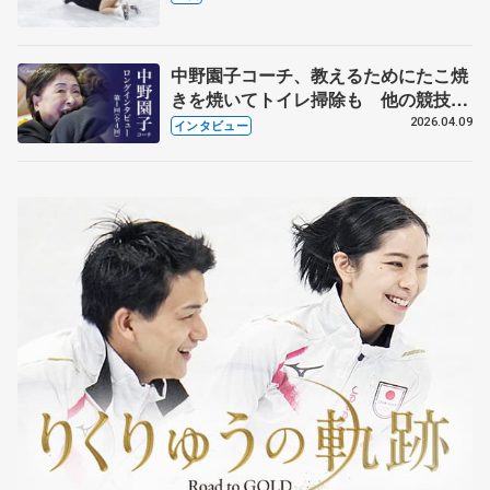
中野園子コーチ、教えるためにたこ焼
きを焼いてトイレ掃除も 他の競技に
も通用するという坂本花織の筋肉
2026.04.09
インタビュー