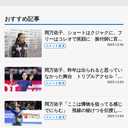
おすすめ記事
岡万佑子、ショートはクジャクに、フ
リーはコレオで笑顔に 振付師に言わ
れたことを意識した練習が表現につな
2025.12.06
コメント全文
がって 【ジュニアGPファイナル一
夜明け】
岡万佑子、昨年は出られると思ってい
なかった舞台 トリプルアクセル「そ
こまで悪いわけではなかった」 【ジ
2025.12.05
コメント全文
ュニアGPファイナル女子フリー】
岡万佑子「ここは獲物を狙ってる感じ
でにらむ」 視線の秘けつを伝授した
のは村元哉中さん【ジュニアGPファ
2025.12.04
コメント全文
イナル女子SP】