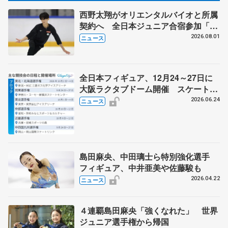
西野太翔がオリエンタルバイオと所属
契約へ 全日本ジュニア合宿参加「結
果残していかないと」 講師はジェー
2026.08.01
ニュース
ソン・ブラウン、岡万佑子は助言感謝
全日本フィギュア、12月24～27日に
大阪ラクタブドーム開催 スケート連
盟の新シーズン日程
2026.06.24
ニュース
島田麻央、中田璃士ら特別強化選手
フィギュア、中井亜美や佐藤駿も
2026.04.22
ニュース
４連覇島田麻央「強くなれた」 世界
ジュニア選手権から帰国