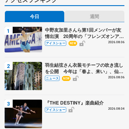
今日
週間
中野友加里さんら第1回メンバーが友
情出演 20周年の「フレンズオンアイ
ス」 宮本賢二さん、有川梨絵さん、
2026.08.06
アイスショー
NEW
田村岳斗さんも
羽生結弦さん衣装モチーフの吹き流し
を公開 今年は「春よ、来い」、仙台
の瑞鳳殿
2026.08.06
ニュース
NEW
『THE DESTINY』楽曲紹介
2026.08.04
アイスショー