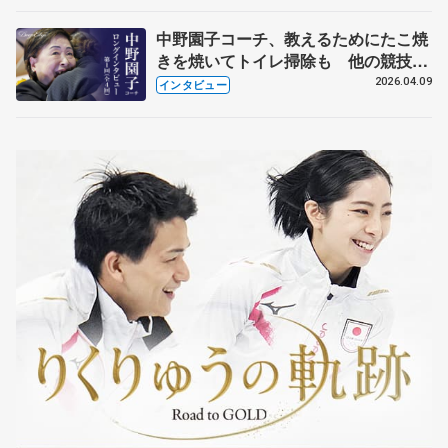
中野園子コーチ、教えるためにたこ焼
きを焼いてトイレ掃除も 他の競技に
も通用するという坂本花織の筋肉
2026.04.09
インタビュー