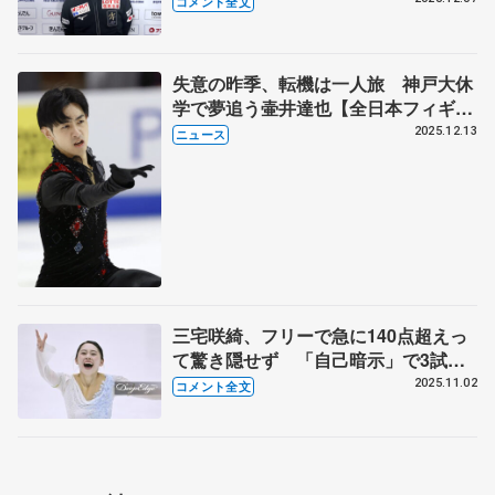
コメント全文
のに、ひまわりが好き。神戸復興のシ
ンボルでもある花」【GPファイナル
一夜明け】
失意の昨季、転機は一人旅 神戸大休
学で夢追う壷井達也【全日本フィギュ
ア直前連載⑥】
2025.12.13
ニュース
三宅咲綺、フリーで急に140点超えっ
て驚き隠せず 「自己暗示」で3試合
連続のトリプルアクセル成功 【西日
2025.11.02
コメント全文
本選手権女子フリー】