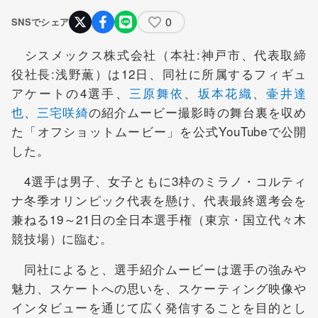
0
SNSでシェア
シスメックス株式会社（本社:神戸市、代表取締
役社長:浅野薫）は12日、同社に所属するフィギュ
アケートの4選手、
三原舞依
、
坂本花織
、
壷井達
也
、
三宅咲綺
の紹介ムービー撮影時の舞台裏を収め
た「オフショットムービー」を公式YouTubeで公開
した。
4選手は男子、女子ともに3枠のミラノ・コルティ
ナ冬季オリンピック代表を懸け、代表最終選考会を
兼ねる19～21日の全日本選手権（東京・国立代々木
競技場）に臨む。
同社によると、選手紹介ムービーは選手の強みや
魅力、スケートへの思いを、スケーティング映像や
インタビューを通じて広く発信することを目的とし