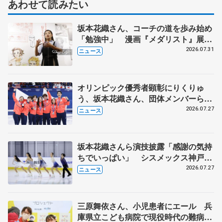
あわせて読みたい
坂本花織さん、コーチの道を歩み始め
「勉強中」 漫画『メダリスト』展覧
会で子どもたちにエール
2026.07.31
ニュース
オリンピック優秀者顕彰にりくりゅ
う、坂本花織さん、団体メンバーら
8月7日に文科省が表彰式、ブルーノ・
2026.07.27
ニュース
マルコット、中野園子らコーチも
坂本花織さんら演技披露「感謝の気持
ちでいっぱい」 シスメックス神戸ア
イスキャンパス開場1周年イベント
2026.07.27
ニュース
三原舞依さん、小児患者にエール 兵
庫県立こども病院で現役時代の難病語