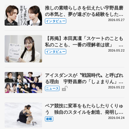
推しの素晴らしさを伝えたい宇野昌磨
の本気と、夢が遠ざかる経験をした本
田真凜の覚悟
2026.05.27
インタビュー
【再掲】本田真凜「スケートのことも
私のことも、一番の理解者は彼」 引
退時の単独インタビューで語った競技
2026.05.22
インタビュー
人生や家族、恋人、これからの夢…
アイスダンスが〝戦国時代〟と呼ばれ
る理由 宇野昌磨の「しょまりん」ら
実力者が相次いで参戦 国内の競争激
2026.05.22
ニュース
化
ペア競技に変革をもたらしたりくりゅ
う 独自のスタイルを創造、発明した
【引退発表後②】
2026.04.24
連載