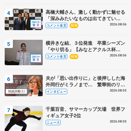
高橋大輔さん、激しく動かずに魅せる
「深みみたいなものは出てきてい
る？」 〝兄さん〟と慕うレジェンド
2026.08.06
コメント全文
NEW
野村忠宏さんと和気あいあい
横井きな結、３位発進 卒業シーズン
「やり切る」【みなとアクルス杯
SP】
2026.08.06
コメント全文
NEW
夫が「思い出作りに」と後押しした海
外同行がミラノまで… 繁華街のリン
クでは不良のお兄さんも味方に 小林
2026.08.05
インタビュー
芳子さんが振り返るスケート人生
千葉百音、サマーカップ欠場 世界フ
ィギュア女子2位
2026.08.05
ニュース