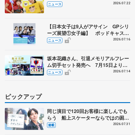
る
2026.07.22
ニュース
【日本女子は9人がアサイン GPシリ
ーズ展望①女子編】 ポッドキャスト
#72を配信
2026.07.16
ニュース
坂本花織さん、引退メモリアルフレー
ム切手セット発売へ 7月15日より申
込受付開始
2026.07.14
ニュース
ピックアップ
同じ演目で120回お客様に楽しんでも
らう 船上スケーターならではの困難
とは 影響あったPIW前キャプテン松
2026.07.31
連載
永さんの存在