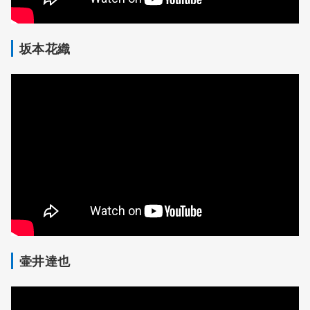
坂本花織
壷井達也