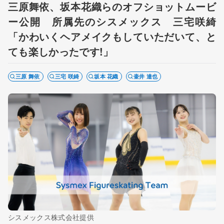
三原舞依、坂本花織らのオフショットムービ
ー公開 所属先のシスメックス 三宅咲綺
「かわいくヘアメイクもしていただいて、と
ても楽しかったです!」
三原 舞依
三宅 咲綺
坂本 花織
壷井 達也
シスメックス株式会社提供