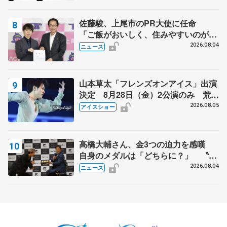
佐藤駿、上尾市のPR大使に任命
「ご飯がおいしく、住みやすいのが魅
力」
2026.08.04
ニュース
山本草太「フレンズオンアイス」出演
決定 8月28日（金）2公演のみ 荒川
静香さんプロデュース、20周年のアイ
2026.08.05
アイスショー
スショー
高橋大輔さん、金3つの迫力を感嘆
自身のメダルは「どちらに？」 〝リ
ス兄弟〟オリンピック3連覇の野村忠
2026.08.04
ニュース
宏さんと対談