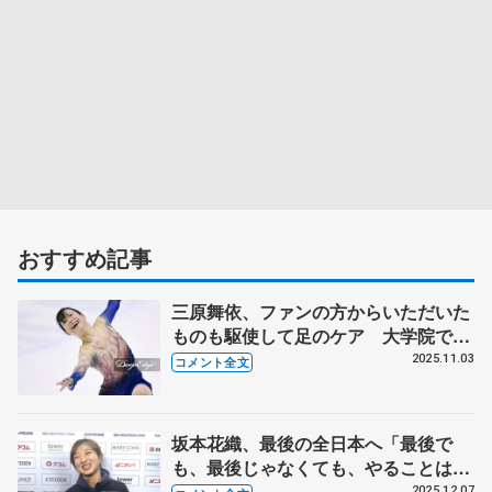
おすすめ記事
三原舞依、ファンの方からいただいた
ものも駆使して足のケア 大学院でス
ポーツ心理面の研究作業しつつ「全日
2025.11.03
コメント全文
本頑張りたい」 【西日本選手権女子
フリー】
坂本花織、最後の全日本へ「最後で
も、最後じゃなくても、やることは変
わらない」 タオル新調「春生まれな
2025.12.07