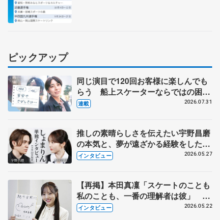
ピックアップ
同じ演目で120回お客様に楽しんでも
らう 船上スケーターならではの困難
とは 影響あったPIW前キャプテン松
2026.07.31
連載
永さんの存在
推しの素晴らしさを伝えたい宇野昌磨
の本気と、夢が遠ざかる経験をした本
田真凜の覚悟
2026.05.27
インタビュー
【再掲】本田真凜「スケートのことも
私のことも、一番の理解者は彼」 引
退時の単独インタビューで語った競技
2026.05.22
インタビュー
人生や家族、恋人、これからの夢…