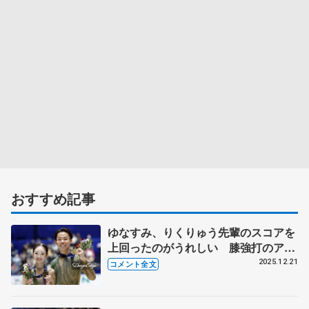
おすすめ記事
ゆなすみ、りくりゅう先輩のスコアを
上回ったのがうれしい 膝強打のアク
シデント乗り越え「自分たちを信じる
2025.12.21
コメント全文
のが大事」【全日本フィギュア･ペア･
フリー】