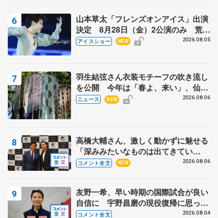
山本草太「フレンズオンアイス」出演
決定 8月28日（金）2公演のみ 荒川
静香さんプロデュース、20周年のアイ
2026.08.05
アイスショー
NEW
スショー
羽生結弦さん衣装モチーフの吹き流し
を公開 今年は「春よ、来い」、仙台
の瑞鳳殿
2026.08.06
ニュース
NEW
高橋大輔さん、激しく動かずに魅せる
「深みみたいなものは出てきてい
る？」 〝兄さん〟と慕うレジェンド
2026.08.06
コメント全文
NEW
野村忠宏さんと和気あいあい
友野一希、早い時期の国際試合が良い
自信に 宇野昌磨の現役復帰に思って
いること 【アジアンオープントロフ
2026.08.04
コメント全文