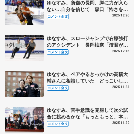
ゆなすみ、負傷の長岡、脚に力が入ら
ない…自分を信じて 森口「怖さを乗
り越えたのは、本当に信じられないく
2025.12.20
コメント全文
らいの気持ちの強さ」【全日本フィギ
ュア･ペアSP】
ゆなすみ、スロージャンプで右膝強打
のアクシデント 長岡柚奈「澄君がア
イシングとか電気とか持ってきて...」
2025.12.18
コメント全文
【全日本フィギュア前日練習】
ゆなすみ、ペアやるきっかけの高橋大
輔さんに相談していた どっこいしょ
リフトを動画撮らせてくれませんかと
2025.11.24
コメント全文
お願い 【GP第6戦フィンランディア
杯一夜明け】
ゆなすみ、苦手意識を克服して次の試
合に挑めるかな「もっともっと、本当
は上に行きたい」【GP第6戦フィンラ
2025.11.22
コメント全文
ンディア杯ペア･フリー】