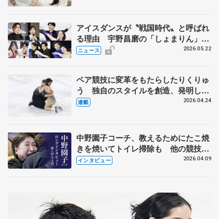
アイスダンスが〝戦国時代〟と呼ばれ
る理由 宇野昌磨の「しょまりん」ら
実力者が相次いで参戦 国内の競争激
2026.05.22
ニュース
化
ペア競技に変革をもたらしたりくりゅ
う 独自のスタイルを創造、発明した
【引退発表後②】
2026.04.24
連載
中野園子コーチ、教えるためにたこ焼
きを焼いてトイレ掃除も 他の競技に
も通用するという坂本花織の筋肉
2026.04.09
インタビュー