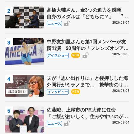
高橋大輔さん、金3つの迫力を感嘆
自身のメダルは「どちらに？」 〝リ
ス兄弟〟オリンピック3連覇の野村忠
2026.08.04
ニュース
宏さんと対談
中野友加里さんら第1回メンバーが友
情出演 20周年の「フレンズオンアイ
ス」 宮本賢二さん、有川梨絵さん、
2026.08.06
アイスショー
NEW
田村岳斗さんも
夫が「思い出作りに」と後押しした海
外同行がミラノまで… 繁華街のリン
クでは不良のお兄さんも味方に 小林
2026.08.05
インタビュー
NEW
芳子さんが振り返るスケート人生
佐藤駿、上尾市のPR大使に任命
「ご飯がおいしく、住みやすいのが魅
力」
2026.08.04
ニュース