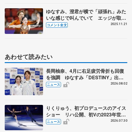
ゆなすみ、澄君が横で「頑張れ」みた
いな感じで叫んでいて エッジが取ら
れてスピンが止まりそうになりながら
2025.11.21
コメント全文
何とか... 【GP第6戦フィンランディ
ア杯ペアSP】
あわせて読みたい
長岡柚奈、4月に右足疲労骨折も回復
を強調 ゆなすみ「DESTINY」出
演、森口澄士「力を合わせて」
2026.08.02
ニュース
りくりゅう、初プロデュースのアイス
ショー リハ公開、初Vの2023年世界
選手権のSP披露 ハゼボロ、チョク
2026.07.30
ニュース
ベイら豪華メンバーが来日