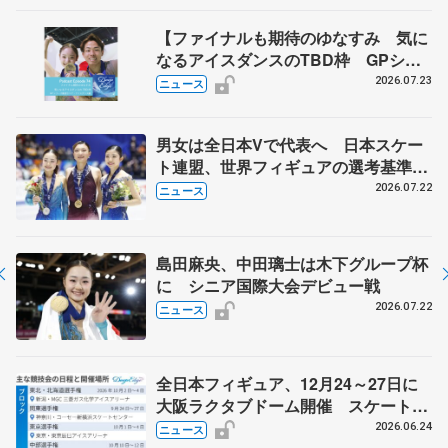
【ファイナルも期待のゆなすみ 気に
なるアイスダンスのTBD枠 GPシリ
ーズ展望③ペア・アイスダンス編】
2026.07.23
ニュース
ポッドキャスト#74を配信
男女は全日本Vで代表へ 日本スケー
ト連盟、世界フィギュアの選考基準を
承認
2026.07.22
ニュース
島田麻央、中田璃士は木下グループ杯
に シニア国際大会デビュー戦
2026.07.22
ニュース
全日本フィギュア、12月24～27日に
大阪ラクタブドーム開催 スケート連
盟の新シーズン日程
2026.06.24
ニュース