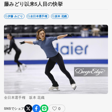
藤みどり以来5人目の快挙
伊藤 みどり
全日本選手権
坂本 花織
全日本選手権 坂本 花織
0
SNSでシェア