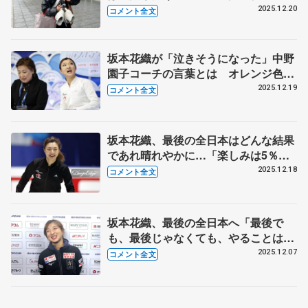
ファンに「ほんまに謝りたい」こと告
2025.12.20
コメント全文
白【全日本フィギュア女子公式練習】
坂本花織が「泣きそうになった」中野
園子コーチの言葉とは オレンジ色に
染まった観客席、ファンに感謝【全日
2025.12.19
コメント全文
本フィギュア女子SP】
坂本花織、最後の全日本はどんな結果
であれ晴れやかに…「楽しみは5％ぐ
らい、不安が45％、緊張が50％」【全
2025.12.18
コメント全文
日本フィギュア前日練習】
坂本花織、最後の全日本へ「最後で
も、最後じゃなくても、やることは変
わらない」 タオル新調「春生まれな
2025.12.07
コメント全文
のに、ひまわりが好き。神戸復興のシ
ンボルでもある花」【GPファイナル
一夜明け】