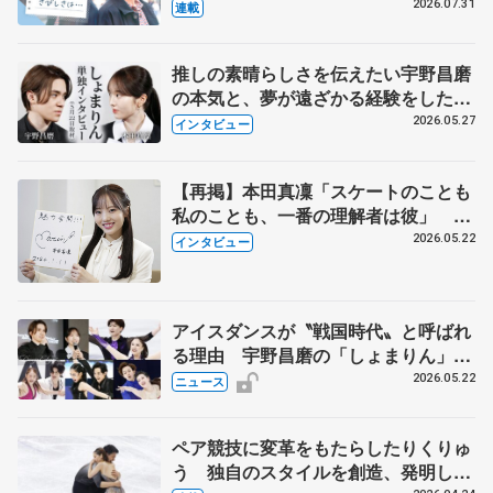
とは 影響あったPIW前キャプテン松
2026.07.31
連載
永さんの存在
推しの素晴らしさを伝えたい宇野昌磨
の本気と、夢が遠ざかる経験をした本
田真凜の覚悟
2026.05.27
インタビュー
【再掲】本田真凜「スケートのことも
私のことも、一番の理解者は彼」 引
退時の単独インタビューで語った競技
2026.05.22
インタビュー
人生や家族、恋人、これからの夢…
アイスダンスが〝戦国時代〟と呼ばれ
る理由 宇野昌磨の「しょまりん」ら
実力者が相次いで参戦 国内の競争激
2026.05.22
ニュース
化
ペア競技に変革をもたらしたりくりゅ
う 独自のスタイルを創造、発明した