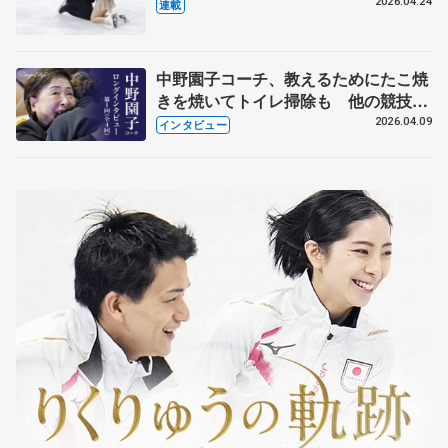
【引退発表後②】
2026.04.24
連載
中野園子コーチ、教えるためにたこ焼
きを焼いてトイレ掃除も 他の競技に
も通用するという坂本花織の筋肉
2026.04.09
インタビュー