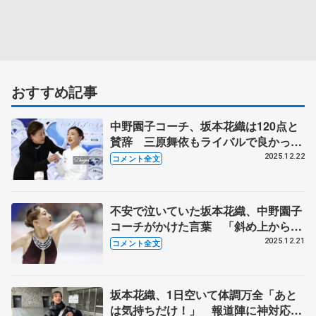
おすすめ記事
中野園子コーチ、坂本花織は120点と
賛辞 三原舞依もライバルで良かっ
た 【全日本フィギュア女子フリー】
2025.12.22
コメント全文
不安で泣いていた坂本花織、中野園子
コーチがかけた言葉 「斜め上から来
たので…面白かったので、ちょっとだ
2025.12.21
コメント全文
け気が紛れた」【全日本フィギュア女
子フリー】
坂本花織、1日空いて体調万全「あと
は気持ちだけ！」 報道陣に神対応、