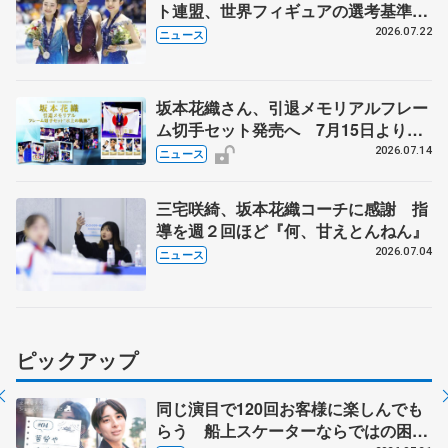
ト連盟、世界フィギュアの選考基準を
承認
2026.07.22
ニュース
坂本花織さん、引退メモリアルフレー
ム切手セット発売へ 7月15日より申
込受付開始
2026.07.14
ニュース
三宅咲綺、坂本花織コーチに感謝 指
導を週２回ほど『何、甘えとんねん』
2026.07.04
ニュース
ピックアップ
同じ演目で120回お客様に楽しんでも
らう 船上スケーターならではの困難