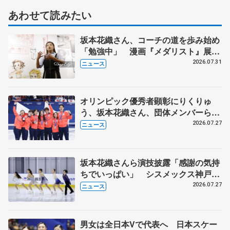
あわせて読みたい
坂本花織さん、コーチの道を歩み始め
「勉強中」 漫画『メダリスト』展覧
会で子どもたちにエール
2026.07.31
ニュース
オリンピック優秀者顕彰にりくりゅ
う、坂本花織さん、団体メンバーら
8月7日に文科省が表彰式、ブルーノ・
2026.07.27
ニュース
マルコット、中野園子らコーチも
坂本花織さんら演技披露「感謝の気持
ちでいっぱい」 シスメックス神戸ア
イスキャンパス開場1周年イベント
2026.07.27
ニュース
男女は全日本Vで代表へ 日本スケー