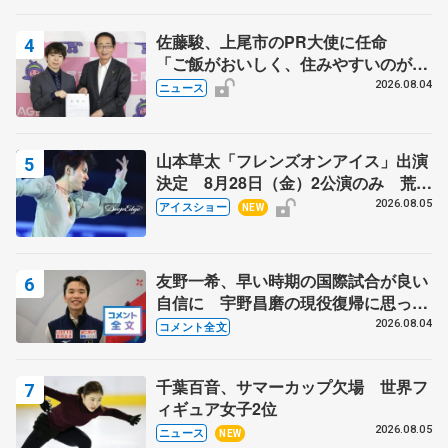
芳子さんが振り返るスケート人生
佐藤駿、上尾市のPR大使に任命
「ご飯がおいしく、住みやすいのが魅
力」
2026.08.04
ニュース
山本草太「フレンズオンアイス」出演
決定 8月28日（金）2公演のみ 荒川
静香さんプロデュース、20周年のアイ
2026.08.05
アイスショー
NEW
スショー
友野一希、早い時期の国際試合が良い
自信に 宇野昌磨の現役復帰に思って
いること 【アジアンオープントロフ
2026.08.04
コメント全文
ィーフリー】
千葉百音、サマーカップ欠場 世界フ
ィギュア女子2位
2026.08.05
ニュース
NEW