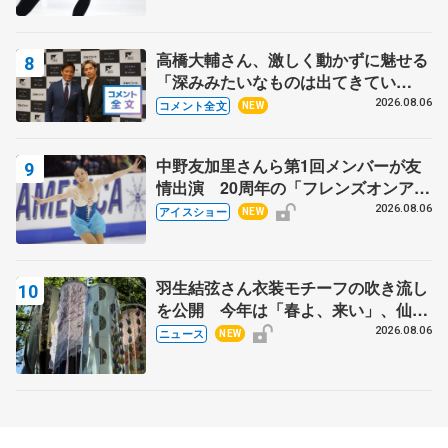
高橋大輔さん、激しく動かずに魅せる
「深みみたいなものは出てきてい
る？」 〝兄さん〟と慕うレジェンド
2026.08.06
コメント全文
NEW
野村忠宏さんと和気あいあい
中野友加里さんら第1回メンバーが友
情出演 20周年の「フレンズオンアイ
ス」 宮本賢二さん、有川梨絵さん、
2026.08.06
アイスショー
NEW
田村岳斗さんも
羽生結弦さん衣装モチーフの吹き流し
を公開 今年は「春よ、来い」、仙台
の瑞鳳殿
2026.08.06
ニュース
NEW