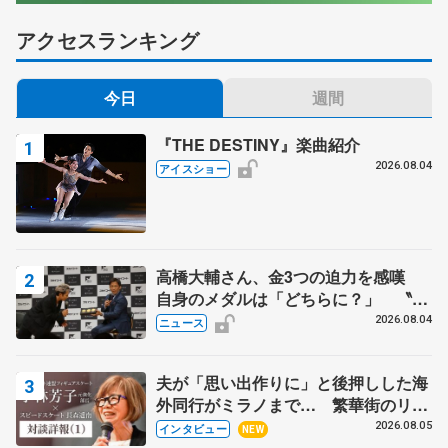
アクセスランキング
今日
週間
『THE DESTINY』楽曲紹介
2026.08.04
アイスショー
高橋大輔さん、金3つの迫力を感嘆
自身のメダルは「どちらに？」 〝リ
ス兄弟〟オリンピック3連覇の野村忠
2026.08.04
ニュース
宏さんと対談
夫が「思い出作りに」と後押しした海
外同行がミラノまで… 繁華街のリン
クでは不良のお兄さんも味方に 小林
2026.08.05
インタビュー
NEW