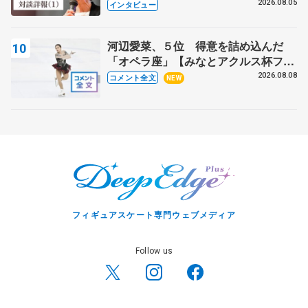
クでは不良のお兄さんも味方に 小林
2026.08.05
インタビュー
芳子さんが振り返るスケート人生
河辺愛菜、５位 得意を詰め込んだ
「オペラ座」【みなとアクルス杯フリ
ー】
2026.08.08
コメント全文
NEW
フィギュアスケート専門ウェブメディア
Follow us