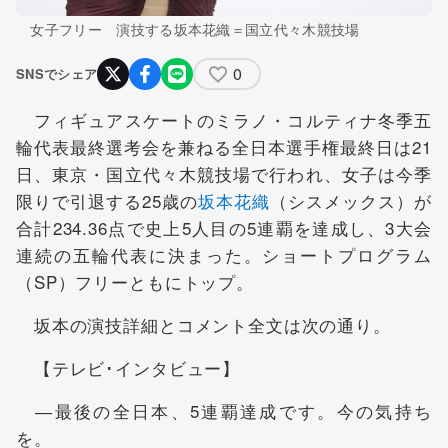
女子フリー 演技する坂本花織＝国立代々木競技場
0
SNSでシェア
フィギュアスケートのミラノ・コルティナ冬季五
輪代表最終選考会を兼ねる全日本選手権最終日は21
日、東京・国立代々木競技場で行われ、女子は今季
限りで引退する25歳の
坂本花織
（シスメックス）が
合計234.36点で史上5人目の5連覇を達成し、3大会
連続の五輪代表に決まった。ショートプログラム
（SP）フリーともにトップ。
坂本の演技詳細とコメント全文は次の通り。
【テレビ･インタビュー】
―最後の全日本、5連覇達成です。今の気持ち
を。