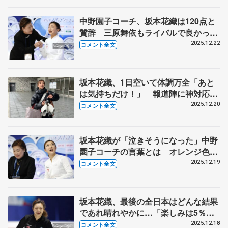
中野園子コーチ、坂本花織は120点と
賛辞 三原舞依もライバルで良かっ
た 【全日本フィギュア女子フリー】
2025.12.22
コメント全文
坂本花織、1日空いて体調万全「あと
は気持ちだけ！」 報道陣に神対応、
ファンに「ほんまに謝りたい」こと告
2025.12.20
コメント全文
白【全日本フィギュア女子公式練習】
坂本花織が「泣きそうになった」中野
園子コーチの言葉とは オレンジ色に
染まった観客席、ファンに感謝【全日
2025.12.19
コメント全文
本フィギュア女子SP】
坂本花織、最後の全日本はどんな結果
であれ晴れやかに…「楽しみは5％ぐ
らい、不安が45％、緊張が50％」【全
2025.12.18
コメント全文