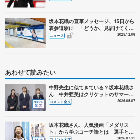
日本フィギュア前日練習】
坂本花織の直筆メッセージ、15日から
表参道駅に 「どうか、見届けてくだ
さい。 思い出は、終わったあとに一緒
2025.12.08
ニュース
に振り返りましょう」
あわせて読みたい
中野先生に似てきている？坂本花織さ
ん 中井亜美はクリケットのサマーキ
ャンプに 島田麻央はたくさん試合に
2026.08.07
コメント全文
出て国際大会へ【文部科学省スポーツ
表彰式】
坂本花織さん、人気漫画「メダリス
ト」から学ぶコーチ論とは 選手とし
て先頭でやってきて「後輩に受け継い
2026.07.31
コメント全文