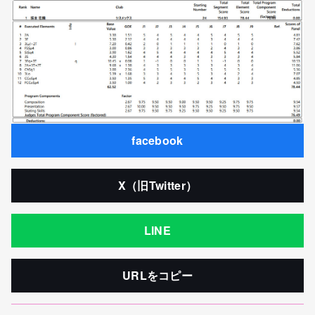
facebook
X（旧Twitter）
LINE
URLをコピー