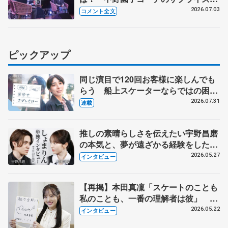
ッセージも【坂本花織・樋口新葉
2026.07.03
コメント全文
GETSPORTSトークショー④】
ピックアップ
同じ演目で120回お客様に楽しんでも
らう 船上スケーターならではの困難
とは 影響あったPIW前キャプテン松
2026.07.31
連載
永さんの存在
推しの素晴らしさを伝えたい宇野昌磨
の本気と、夢が遠ざかる経験をした本
田真凜の覚悟
2026.05.27
インタビュー
【再掲】本田真凜「スケートのことも
私のことも、一番の理解者は彼」 引
退時の単独インタビューで語った競技
2026.05.22
インタビュー
人生や家族、恋人、これからの夢…