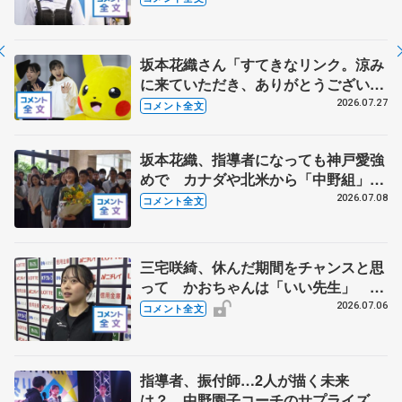
でもらわないと」
坂本花織さん「すてきなリンク。涼み
に来ていただき、ありがとうございま
す」 シスメックスのリンク開場１周
2026.07.27
コメント全文
年、三原舞依さん「暑い日続くので滑
りに来て」
坂本花織、指導者になっても神戸愛強
めで カナダや北米から「中野組」の
練習に参加 【兵庫県「誉賞」贈呈】
2026.07.08
コメント全文
三宅咲綺、休んだ期間をチャンスと思
って かおちゃんは「いい先生」
【全日本シニア強化合宿】
2026.07.06
コメント全文
指導者、振付師…2人が描く未来
は？ 中野園子コーチのサプライズメ