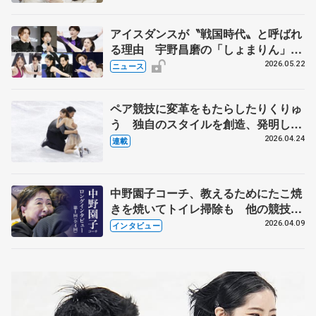
アイスダンスが〝戦国時代〟と呼ばれ
る理由 宇野昌磨の「しょまりん」ら
実力者が相次いで参戦 国内の競争激
2026.05.22
ニュース
化
ペア競技に変革をもたらしたりくりゅ
う 独自のスタイルを創造、発明した
【引退発表後②】
2026.04.24
連載
中野園子コーチ、教えるためにたこ焼
きを焼いてトイレ掃除も 他の競技に
も通用するという坂本花織の筋肉
2026.04.09
インタビュー