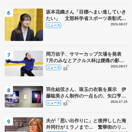
坂本花織さん「目標へまい進していき
たい」 文部科学省スポーツ表彰式で
代表謝辞
2026.08.07
ニュース
岡万佑子、サマーカップ欠場を発表
7月のみなとアクルス杯は腰痛の影響
で
2026.08.07
ニュース
羽生結弦さん、珠玉の衣装を展示 伊
藤聡美さん制作の一点もの、矢口亨さ
んが撮影
2026.07.24
ニュース
夫が「思い出作りに」と後押しした海
外同行がミラノまで… 繁華街のリン