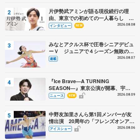
片伊勢武アミンが語る現役続行の理
由、東京での初めての一人暮らし 注
目スケーターの「今」に迫る
2026.08.08
インタビュー
NEW
みなとアクルス杯で圧巻シニアデビュ
ーＶ ジュニアで４シーズン無敗の島
田麻央
2026.08.07
連載
『Ice Brave―A TURNING
SEASON―』東京公演が開幕、宇野
昌磨の『Ice Brave』にかける思いを
2026.08.09
ニュース
NEW
知る記事 5選
中野友加里さんら第1回メンバーが友
情出演 20周年の「フレンズオンアイ
ス」 宮本賢二さん、有川梨絵さん、
2026.08.06
アイスショー
田村岳斗さんも