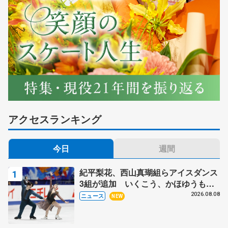
アクセスランキング
今日
週間
紀平梨花、西山真瑚組らアイスダンス
3組が追加 いくこう、かほゆうも、
木下グループ杯
2026.08.08
ニュース
NEW