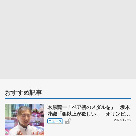
おすすめ記事
木原龍一「ペア初のメダルを」 坂本
花織「銀以上が欲しい」 オリンピッ
クへ決意新た
2025.12.22
ニュース