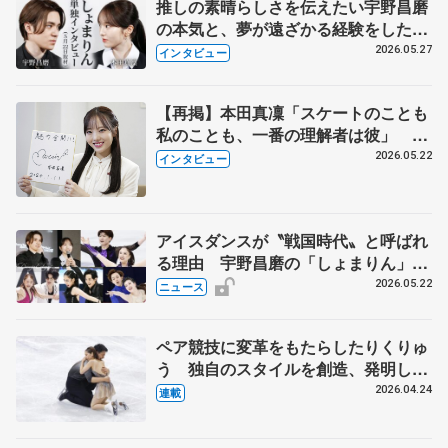
推しの素晴らしさを伝えたい宇野昌磨
の本気と、夢が遠ざかる経験をした本
田真凜の覚悟
2026.05.27
インタビュー
【再掲】本田真凜「スケートのことも
私のことも、一番の理解者は彼」 引
退時の単独インタビューで語った競技
2026.05.22
インタビュー
人生や家族、恋人、これからの夢…
アイスダンスが〝戦国時代〟と呼ばれ
る理由 宇野昌磨の「しょまりん」ら
実力者が相次いで参戦 国内の競争激
2026.05.22
ニュース
化
ペア競技に変革をもたらしたりくりゅ
う 独自のスタイルを創造、発明した
【引退発表後②】
2026.04.24
連載