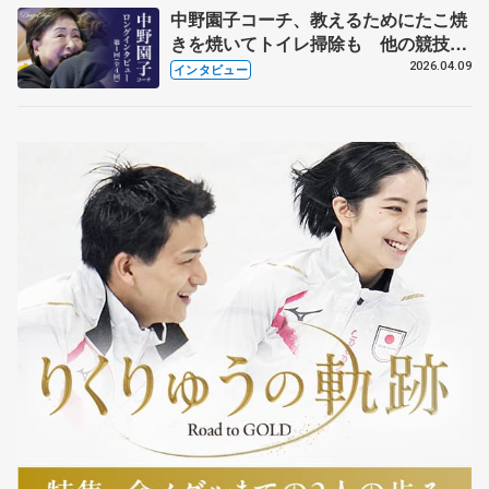
中野園子コーチ、教えるためにたこ焼
きを焼いてトイレ掃除も 他の競技に
も通用するという坂本花織の筋肉
2026.04.09
インタビュー