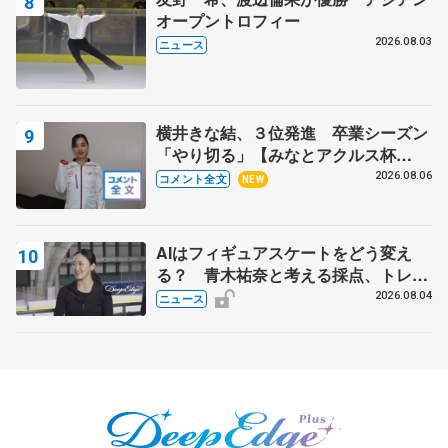
オープントロフィー
2026.08.03
ニュース
横井きな結、３位発進 卒業シーズン
「やり切る」【みなとアクルス杯
SP】
2026.08.06
コメント全文
NEW
AIはフィギュアスケートをどう変え
る？ 青木祐奈と考える採点、トレー
ニングの未来
2026.08.04
ニュース