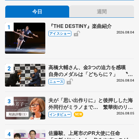
今日
週間
『THE DESTINY』楽曲紹介
2026.08.04
アイスショー
高橋大輔さん、金3つの迫力を感嘆
自身のメダルは「どちらに？」 〝リ
ス兄弟〟オリンピック3連覇の野村忠
2026.08.04
ニュース
宏さんと対談
夫が「思い出作りに」と後押しした海
外同行がミラノまで… 繁華街のリン
クでは不良のお兄さんも味方に 小林
2026.08.05
インタビュー
NEW
芳子さんが振り返るスケート人生
佐藤駿、上尾市のPR大使に任命