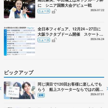
に シニア国際大会デビュー戦
2026.07.22
ニュース
全日本フィギュア、12月24～27日に
大阪ラクタブドーム開催 スケート連
盟の新シーズン日程
2026.06.24
ニュース
ピックアップ
同じ演目で120回お客様に楽しんでも
らう 船上スケーターならではの困難
とは 影響あったPIW前キャプテン松
2026.07.31
連載
永さんの存在