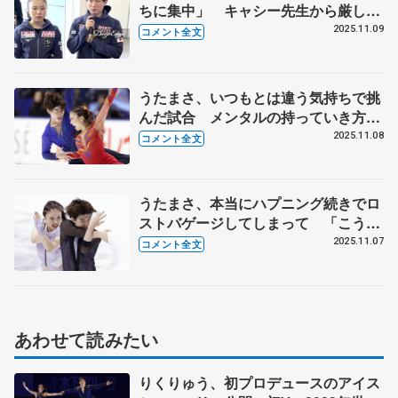
ちに集中」 キャシー先生から厳しく
指摘されたこととは【GP第4戦NHK杯
2025.11.09
コメント全文
一夜明け】
うたまさ、いつもとは違う気持ちで挑
んだ試合 メンタルの持っていき方を
再確認したい【GP第4戦NHK杯フリー
2025.11.08
コメント全文
ダンス】
うたまさ、本当にハプニング続きでロ
ストバゲージしてしまって 「こうい
った状況でも自分たちの力を…」
2025.11.07
コメント全文
【GP第4戦NHK杯RD】
あわせて読みたい
りくりゅう、初プロデュースのアイス