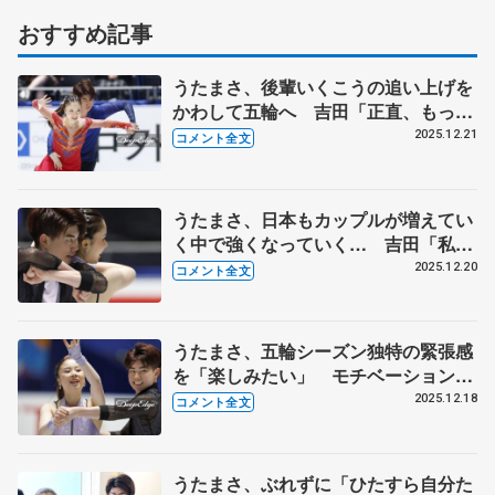
おすすめ記事
うたまさ、後輩いくこうの追い上げを
かわして五輪へ 吉田「正直、もっと
点差をつけて勝ちたかった」【全日本
2025.12.21
コメント全文
フィギュア･アイスダンス･フリー】
うたまさ、日本もカップルが増えてい
く中で強くなっていく… 吉田「私た
ちは、その中でもトップを走っていっ
2025.12.20
コメント全文
て、みんなで国際大会に出たい」【全
日本フィギュア･アイスダンスRD】
うたまさ、五輪シーズン独特の緊張感
を「楽しみたい」 モチベーション
「ゼロ」で吉田唄菜がかけた言葉【全
2025.12.18
コメント全文
日本フィギュア前日練習】
うたまさ、ぶれずに「ひたすら自分た