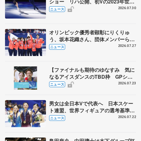
ショー リハ公開、初Vの2023年世界
選手権のSP披露 ハゼボロ、チョク
2026.07.30
ニュース
ベイら豪華メンバーが来日
オリンピック優秀者顕彰にりくりゅ
う、坂本花織さん、団体メンバーら
8月7日に文科省が表彰式、ブルーノ・
2026.07.27
ニュース
マルコット、中野園子らコーチも
【ファイナルも期待のゆなすみ 気に
なるアイスダンスのTBD枠 GPシリ
ーズ展望③ペア・アイスダンス編】
2026.07.23
ニュース
ポッドキャスト#74を配信
男女は全日本Vで代表へ 日本スケー
ト連盟、世界フィギュアの選考基準を
承認
2026.07.22
ニュース
島田麻央、中田璃士は木下グループ杯