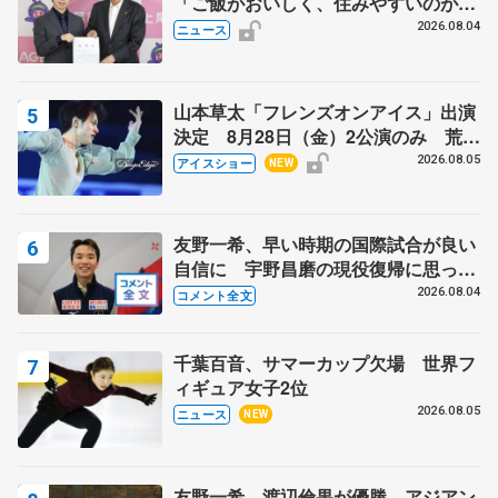
「ご飯がおいしく、住みやすいのが魅
力」
2026.08.04
ニュース
山本草太「フレンズオンアイス」出演
決定 8月28日（金）2公演のみ 荒川
静香さんプロデュース、20周年のアイ
2026.08.05
アイスショー
NEW
スショー
友野一希、早い時期の国際試合が良い
自信に 宇野昌磨の現役復帰に思って
いること 【アジアンオープントロフ
2026.08.04
コメント全文
ィーフリー】
千葉百音、サマーカップ欠場 世界フ
ィギュア女子2位
2026.08.05
ニュース
NEW
友野一希、渡辺倫果が優勝 アジアン