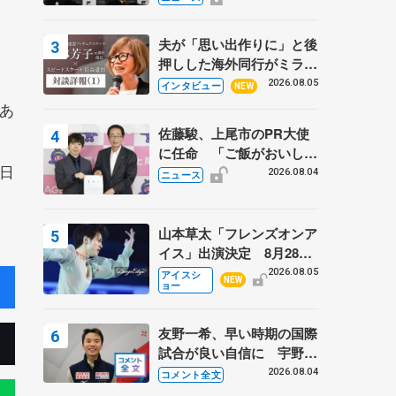
弟〟オリンピック3連覇の
野村忠宏さんと対談
夫が「思い出作りに」と後
押しした海外同行がミラノ
まで… 繁華街のリンクで
2026.08.05
インタビュー
NEW
は不良のお兄さんも味方
あ
に 小林芳子さんが振り返
佐藤駿、上尾市のPR大使
るスケート人生
に任命 「ご飯がおいし
日
く、住みやすいのが魅力」
2026.08.04
ニュース
山本草太「フレンズオンア
イス」出演決定 8月28日
（金）2公演のみ 荒川静
2026.08.05
アイスシ
NEW
ョー
香さんプロデュース、20
周年のアイスショー
友野一希、早い時期の国際
試合が良い自信に 宇野昌
磨の現役復帰に思っている
2026.08.04
コメント全文
こと 【アジアンオープン