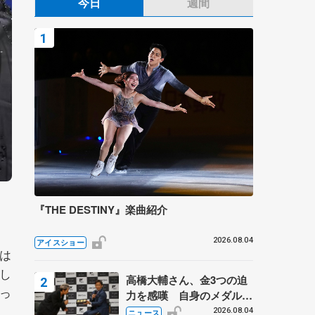
今日
週間
『THE DESTINY』楽曲紹介
2026.08.04
アイスショー
は
し
高橋大輔さん、金3つの迫
っ
力を感嘆 自身のメダルは
「どちらに？」 〝リス兄
2026.08.04
ニュース