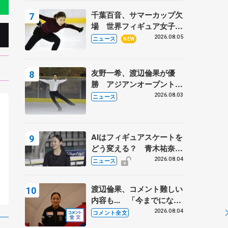
トロフィーフリー後】
千葉百音、サマーカップ欠
場 世界フィギュア女子2
位
2026.08.05
ニュース
NEW
友野一希、渡辺倫果が優
勝 アジアンオープントロ
フィー
2026.08.03
ニュース
AIはフィギュアスケートを
ィ
どう変える？ 青木祐奈と
ー
考える採点、トレーニング
2026.08.04
ニュース
の未来
渡辺倫果、コメント難しい
内容も... 「今までにない
くらい早めに仕上げられて
2026.08.04
コメント全文
いる」 【アジアンオープ