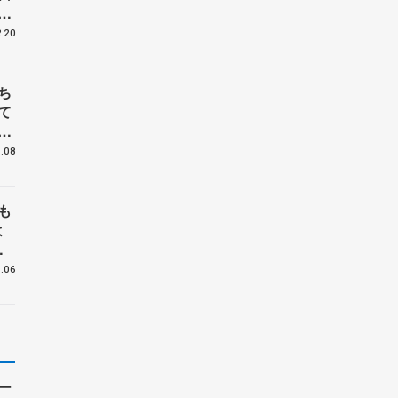
プ
大
.20
ち
て
戦
.08
も
よ
4
.06
ー