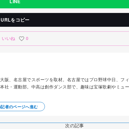
LINE
URLをコピー
いいね
0
京、大阪、名古屋でスポーツを取材。名古屋ではプロ野球中日、フ
から本社・運動部。中高は創作ダンス部で、趣味は宝塚歌劇やミュ
の記者のページへ進む
次の記事