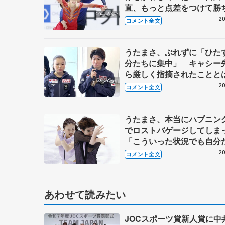
直、もっと点差をつけて勝
った」【全日本フィギュア
20
コメント全文
スダンス･フリー】
うたまさ、ぶれずに「ひた
分たちに集中」 キャシー
ら厳しく指摘されたことと
【GP第4戦NHK杯一夜明け
20
コメント全文
うたまさ、本当にハプニン
でロストバゲージしてし
「こういった状況でも自分
力を…」【GP第4戦NHK杯
20
コメント全文
あわせて読みたい
JOCスポーツ賞新人賞に中