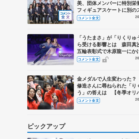
美、団体メンバーに特別
フィギュアスケートに別の
ツを組み合わせるなら？ 【
20
コメント全文
スポーツ賞表彰式】
「うたまさ」が「りくりゅ
ら受ける影響とは 森田真
五輪表彰式で木原龍一にか
た言葉 【ブルームオンア
20
コメント全文
金メダルで人生変わった？
修造さんに尋ねられた「り
う」の答えは 【冬季オリ
レード】
20
コメント全文
ピックアップ