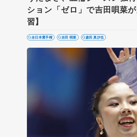
ション「ゼロ」で吉田唄菜が
習】
全日本選手権
吉田 唄菜
森田 真沙也