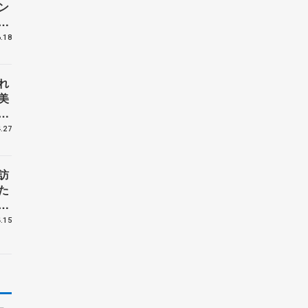
ン
習公
.18
れ
美
誉
.27
訪
た
祝
.15