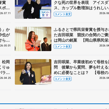
栄誉賞
クな死の世界を表現 アイスダ
スポー
ス、カップル数増加はうれしい
JOC
【木下グループ/アカデミー練
26.07.11
2026.06
コメント全文
開】
う」か
ふるさとで県民栄誉賞を授与さ
沙也が
た吉田唄菜 競技の合間のご褒
けられ
は岡山の銘菓 【岡山県県民栄
イス】
賞授与】
26.05.01
2026.04
コメント全文
 松岡
吉田唄菜、卒業後初めて母校を
くりゅ
問 後輩から質問、夢を叶える
パラパ
めに必要なことは？ 【母校の
賀会と倉敷市民栄誉賞】
26.04.25
2026.04
コメント全文