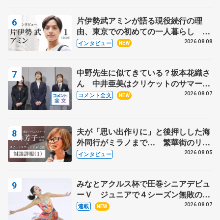
野村忠宏さんと和気あいあい
片伊勢武アミンが語る現役続行の理
由、東京での初めての一人暮らし 注
目スケーターの「今」に迫る
2026.08.08
インタビュー
NEW
中野先生に似てきている？坂本花織さ
ん 中井亜美はクリケットのサマーキ
ャンプに 島田麻央はたくさん試合に
2026.08.07
コメント全文
NEW
出て国際大会へ【文部科学省スポーツ
表彰式】
夫が「思い出作りに」と後押しした海
外同行がミラノまで… 繁華街のリン
クでは不良のお兄さんも味方に 小林
2026.08.05
インタビュー
芳子さんが振り返るスケート人生
みなとアクルス杯で圧巻シニアデビュ
ーＶ ジュニアで４シーズン無敗の島
田麻央
2026.08.07
連載
NEW