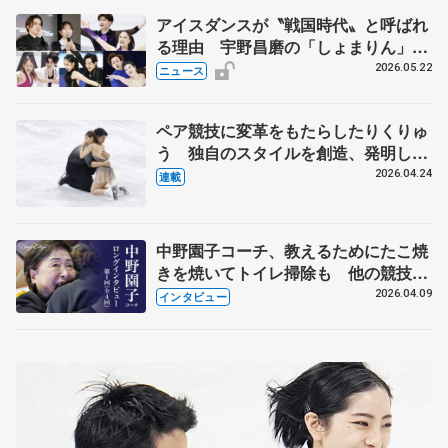
アイスダンスが〝戦国時代〟と呼ばれ
る理由 宇野昌磨の「しょまりん」ら
実力者が相次いで参戦 国内の競争激
2026.05.22
ニュース
化
ペア競技に変革をもたらしたりくりゅ
う 独自のスタイルを創造、発明した
【引退発表後②】
2026.04.24
連載
中野園子コーチ、教えるためにたこ焼
きを焼いてトイレ掃除も 他の競技に
も通用するという坂本花織の筋肉
2026.04.09
インタビュー