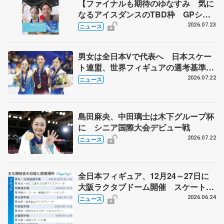
【ファイナルも期待のゆなすみ 気に
なるアイスダンスのTBD枠 GPシリ
ーズ展望③ペア・アイスダンス編】
2026.07.23
ニュース
ポッドキャスト#74を配信
男女は全日本Vで代表へ 日本スケー
ト連盟、世界フィギュアの選考基準を
承認
2026.07.22
ニュース
島田麻央、中田璃士は木下グループ杯
に シニア国際大会デビュー戦
2026.07.22
ニュース
全日本フィギュア、12月24～27日に
大阪ラクタブドーム開催 スケート連
盟の新シーズン日程
2026.06.24
ニュース