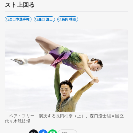
スト上回る
全日本選手権
森口 澄士
長岡 柚奈
ペア・フリー 演技する長岡柚奈（上）、森口澄士組＝国立
代々木競技場