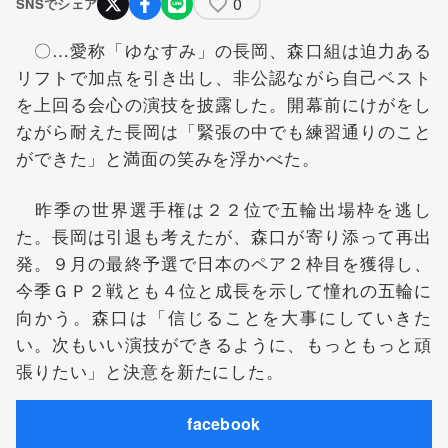
0
SNSでシェア
〇…愛称「ゆなすみ」の長岡、森口組は迫力ある
リフトで加点を引き出し、非公認ながら自己ベスト
を上回る会心の演技を披露した。開幕前にけがをし
ながら耐えた長岡は「緊張の中でも練習通りのこと
ができた」と満面の笑みを浮かべた。
昨季の世界選手権は２２位で五輪出場枠を逃し
た。長岡は引退も考えたが、森口が寄り添って再出
発。９月の最終予選で日本のペア２枠目を獲得し、
今季ＧＰ２戦とも４位と成長を示して憧れの五輪に
向かう。森口は「信じることを大事にしていきた
い。次もいい演技ができるように、もっともっと頑
張りたい」と決意を新たにした。
facebook