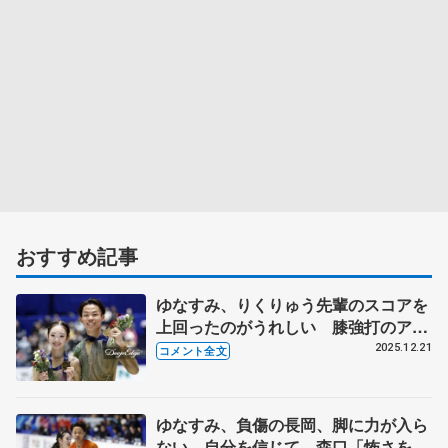
おすすめ記事
ゆなすみ、りくりゅう先輩のスコアを
上回ったのがうれしい 膝強打のアク
シデント乗り越え「自分たちを信じる
2025.12.21
コメント全文
のが大事」【全日本フィギュア･ペア･
フリー】
ゆなすみ、負傷の長岡、脚に力が入ら
ない…自分を信じて 森口「怖さを乗