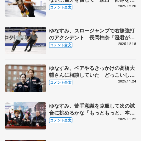
り越えたのは、本当に信じられないく
2025.12.20
コメント全文
らいの気持ちの強さ」【全日本フィギ
ュア･ペアSP】
ゆなすみ、スロージャンプで右膝強打
のアクシデント 長岡柚奈「澄君がア
イシングとか電気とか持ってきて...」
2025.12.18
コメント全文
【全日本フィギュア前日練習】
ゆなすみ、ペアやるきっかけの高橋大
輔さんに相談していた どっこいしょ
リフトを動画撮らせてくれませんかと
2025.11.24
コメント全文
お願い 【GP第6戦フィンランディア
杯一夜明け】
ゆなすみ、苦手意識を克服して次の試
合に挑めるかな「もっともっと、本当
は上に行きたい」【GP第6戦フィンラ
2025.11.22
コメント全文
ンディア杯ペア･フリー】