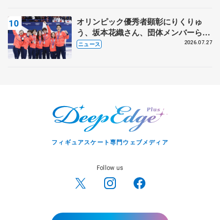
オリンピック優秀者顕彰にりくりゅ
う、坂本花織さん、団体メンバーら
8月7日に文科省が表彰式、ブルーノ・
2026.07.27
ニュース
マルコット、中野園子らコーチも
フィギュアスケート専門ウェブメディア
Follow us