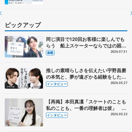
ピックアップ
同じ演目で120回お客様に楽しんでも
らう 船上スケーターならではの困難
とは 影響あったPIW前キャプテン松
2026.07.31
連載
永さんの存在
推しの素晴らしさを伝えたい宇野昌磨
の本気と、夢が遠ざかる経験をした本
田真凜の覚悟
2026.05.27
インタビュー
【再掲】本田真凜「スケートのことも
私のことも、一番の理解者は彼」 引
退時の単独インタビューで語った競技
2026.05.22
インタビュー
人生や家族、恋人、これからの夢…