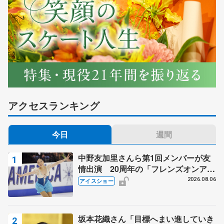
アクセスランキング
今日
週間
中野友加里さんら第1回メンバーが友
情出演 20周年の「フレンズオンアイ
ス」 宮本賢二さん、有川梨絵さん、
2026.08.06
アイスショー
田村岳斗さんも
坂本花織さん「目標へまい進していき