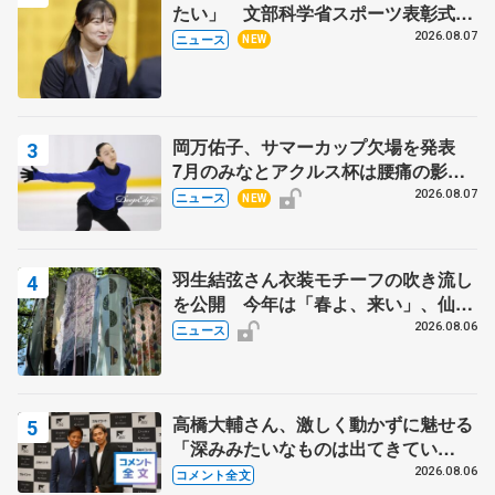
たい」 文部科学省スポーツ表彰式で
代表謝辞
2026.08.07
ニュース
NEW
岡万佑子、サマーカップ欠場を発表
7月のみなとアクルス杯は腰痛の影響
で
2026.08.07
ニュース
NEW
羽生結弦さん衣装モチーフの吹き流し
を公開 今年は「春よ、来い」、仙台
の瑞鳳殿
2026.08.06
ニュース
高橋大輔さん、激しく動かずに魅せる
「深みみたいなものは出てきてい
る？」 〝兄さん〟と慕うレジェンド
2026.08.06
コメント全文