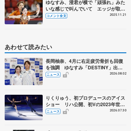
ゆなすみ、澄君が横で「頑張れ」みた
いな感じで叫んでいて エッジが取ら
れてスピンが止まりそうになりながら
2025.11.21
コメント全文
何とか... 【GP第6戦フィンランディ
ア杯ペアSP】
あわせて読みたい
長岡柚奈、4月に右足疲労骨折も回復
を強調 ゆなすみ「DESTINY」出
演、森口澄士「力を合わせて」
2026.08.02
ニュース
りくりゅう、初プロデュースのアイス
ショー リハ公開、初Vの2023年世界
選手権のSP披露 ハゼボロ、チョク
2026.07.30
ニュース
ベイら豪華メンバーが来日