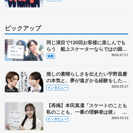
マルコット、中野園子らコーチも
ピックアップ
同じ演目で120回お客様に楽しんでも
らう 船上スケーターならではの困難
とは 影響あったPIW前キャプテン松
2026.07.31
連載
永さんの存在
推しの素晴らしさを伝えたい宇野昌磨
の本気と、夢が遠ざかる経験をした本
田真凜の覚悟
2026.05.27
インタビュー
【再掲】本田真凜「スケートのことも
私のことも、一番の理解者は彼」 引
退時の単独インタビューで語った競技
2026.05.22
インタビュー
人生や家族、恋人、これからの夢…