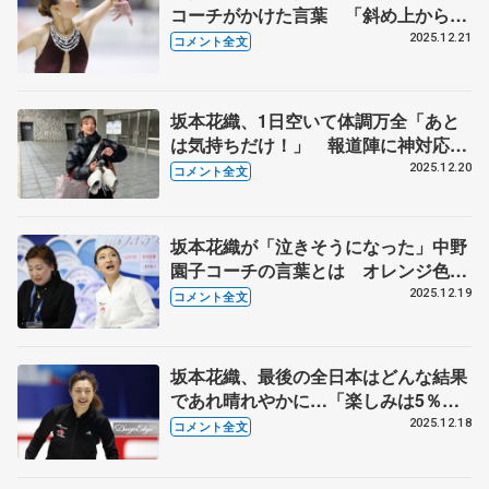
コーチがかけた言葉 「斜め上から来
たので…面白かったので、ちょっとだ
2025.12.21
コメント全文
け気が紛れた」【全日本フィギュア女
子フリー】
坂本花織、1日空いて体調万全「あと
は気持ちだけ！」 報道陣に神対応、
ファンに「ほんまに謝りたい」こと告
2025.12.20
コメント全文
白【全日本フィギュア女子公式練習】
坂本花織が「泣きそうになった」中野
園子コーチの言葉とは オレンジ色に
染まった観客席、ファンに感謝【全日
2025.12.19
コメント全文
本フィギュア女子SP】
坂本花織、最後の全日本はどんな結果
であれ晴れやかに…「楽しみは5％ぐ
らい、不安が45％、緊張が50％」【全
2025.12.18
コメント全文
日本フィギュア前日練習】