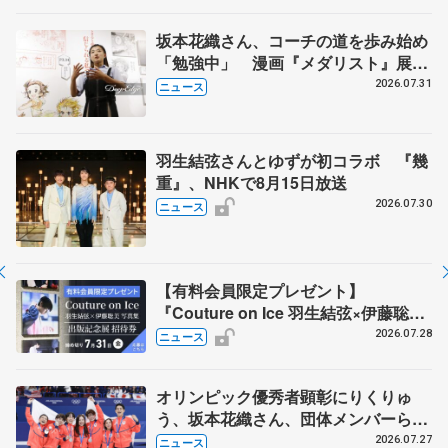
坂本花織さん、コーチの道を歩み始め
「勉強中」 漫画『メダリスト』展覧
会で子どもたちにエール
2026.07.31
ニュース
羽生結弦さんとゆずが初コラボ 『幾
重』、NHKで8月15日放送
2026.07.30
ニュース
【有料会員限定プレゼント】
『Couture on Ice 羽生結弦×伊藤聡美
写真集』 出版記念展の招待券を5名様
2026.07.28
ニュース
に
オリンピック優秀者顕彰にりくりゅ
う、坂本花織さん、団体メンバーら
8月7日に文科省が表彰式、ブルーノ・
2026.07.27
ニュース