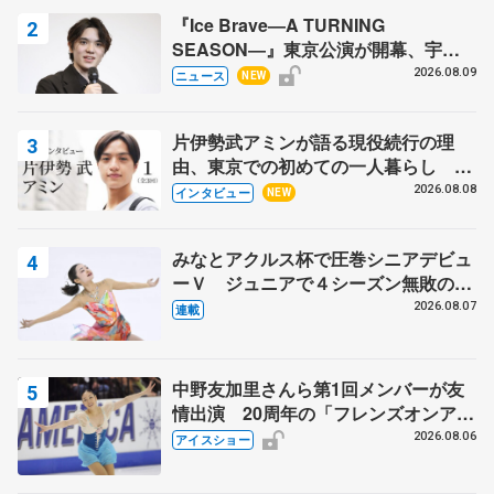
『Ice Brave―A TURNING
SEASON―』東京公演が開幕、宇野
昌磨の『Ice Brave』にかける思いを
2026.08.09
ニュース
NEW
知る記事 5選
片伊勢武アミンが語る現役続行の理
由、東京での初めての一人暮らし 注
目スケーターの「今」に迫る
2026.08.08
インタビュー
NEW
みなとアクルス杯で圧巻シニアデビュ
ーＶ ジュニアで４シーズン無敗の島
田麻央
2026.08.07
連載
中野友加里さんら第1回メンバーが友
情出演 20周年の「フレンズオンアイ
ス」 宮本賢二さん、有川梨絵さん、
2026.08.06
アイスショー
田村岳斗さんも