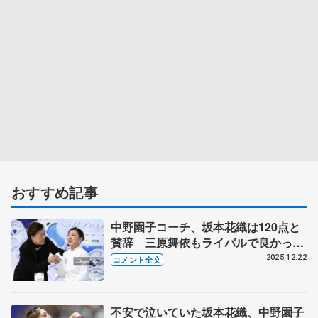
おすすめ記事
中野園子コーチ、坂本花織は120点と
賛辞 三原舞依もライバルで良かっ
た 【全日本フィギュア女子フリー】
2025.12.22
コメント全文
不安で泣いていた坂本花織、中野園子