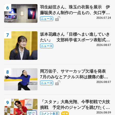
羽生結弦さん、珠玉の衣装を展示 伊
藤聡美さん制作の一点もの、矢口亨さ
んが撮影
2026.07.24
ニュース
坂本花織さん「目標へまい進していき
たい」 文部科学省スポーツ表彰式で
代表謝辞
2026.08.07
ニュース
岡万佑子、サマーカップ欠場を発表
7月のみなとアクルス杯は腰痛の影響
で
2026.08.07
ニュース
「スタァ」大島光翔、今季初戦で大技
挑戦 予定外のジャンプを跳びたくな
った理由とは… 【関東サマートロフ
2026.08.09
コメント全文
NEW