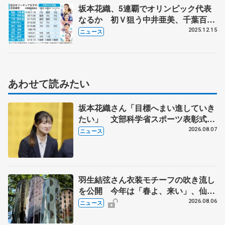
坂本花織、5連覇でオリンピック代表
なるか 初Ｖ狙う中井亜美、千葉百
音、島田麻央【全日本選手権展望・
2025.12.15
ニュース
上】
あわせて読みたい
坂本花織さん「目標へまい進していき
たい」 文部科学省スポーツ表彰式で
代表謝辞
2026.08.07
ニュース
羽生結弦さん衣装モチーフの吹き流し
を公開 今年は「春よ、来い」、仙台
の瑞鳳殿
2026.08.06
ニュース