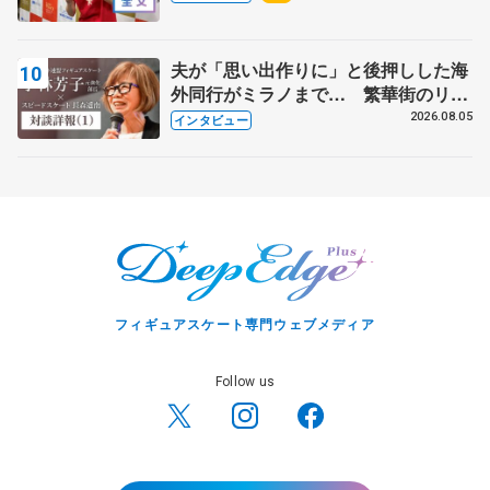
ィー男子ショート】
夫が「思い出作りに」と後押しした海
外同行がミラノまで… 繁華街のリン
クでは不良のお兄さんも味方に 小林
2026.08.05
インタビュー
芳子さんが振り返るスケート人生
フィギュアスケート専門ウェブメディア
Follow us