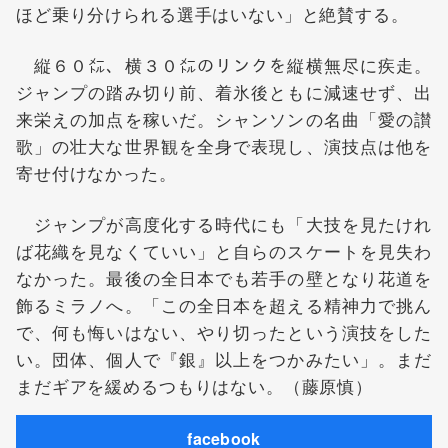
ほど乗り分けられる選手はいない」と絶賛する。
縦６０㍍、横３０㍍のリンクを縦横無尽に疾走。
ジャンプの踏み切り前、着氷後ともに減速せず、出
来栄えの加点を稼いだ。シャンソンの名曲「愛の讃
歌」の壮大な世界観を全身で表現し、演技点は他を
寄せ付けなかった。
ジャンプが高度化する時代にも「大技を見たけれ
ば花織を見なくていい」と自らのスケートを見失わ
なかった。最後の全日本でも若手の壁となり花道を
飾るミラノへ。「この全日本を超える精神力で挑ん
で、何も悔いはない、やり切ったという演技をした
い。団体、個人で『銀』以上をつかみたい」。まだ
まだギアを緩めるつもりはない。（藤原慎）
facebook