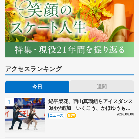
アクセスランキング
今日
週間
紀平梨花、西山真瑚組らアイスダンス
3組が追加 いくこう、かほゆうも、
木下グループ杯
2026.08.08
ニュース
NEW