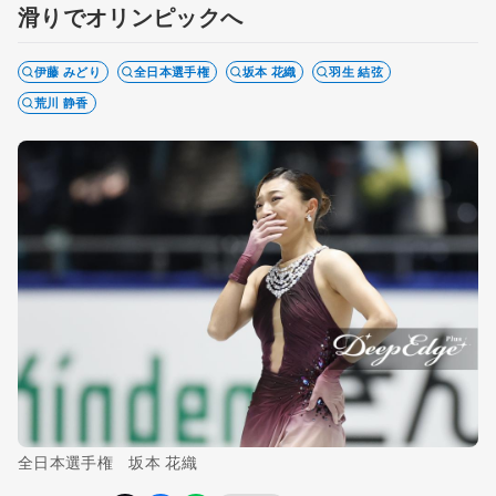
滑りでオリンピックへ
伊藤 みどり
全日本選手権
坂本 花織
羽生 結弦
荒川 静香
全日本選手権 坂本 花織