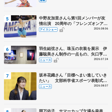
中野友加里さんら第1回メンバーが友
情出演 20周年の「フレンズオンアイ
ス」 宮本賢二さん、有川梨絵さん、
2026.08.06
アイスショー
田村岳斗さんも
羽生結弦さん、珠玉の衣装を展示 伊
藤聡美さん制作の一点もの、矢口亨さ
んが撮影
2026.07.24
ニュース
坂本花織さん「目標へまい進していき
たい」 文部科学省スポーツ表彰式で
代表謝辞
2026.08.07
ニュース
岡万佑子、サマーカップ欠場を発表