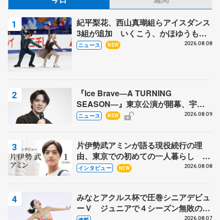
紀平梨花、西山真瑚組らアイスダンス
3組が追加 いくこう、かほゆうも、
木下グループ杯
2026.08.08
ニュース
NEW
『Ice Brave―A TURNING
SEASON―』東京公演が開幕、宇野
昌磨の『Ice Brave』にかける思いを
2026.08.09
ニュース
NEW
知る記事 5選
片伊勢武アミンが語る現役続行の理
由、東京での初めての一人暮らし 注
目スケーターの「今」に迫る
2026.08.08
インタビュー
NEW
みなとアクルス杯で圧巻シニアデビュ
ーＶ ジュニアで４シーズン無敗の島
田麻央
2026.08.07
連載