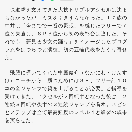
快進撃を支えてきた大技トリプルアクセルは決ま
らなかったが、ミスを引きずらなかった。１７歳の
中井は「今までで一番の緊張」を感じたフリーで７
位と失速し、ＳＰ３位から初の表彰台は逃した。そ
れでも「夢見る少女の踊り」をイメージしたプログ
ラムをはつらつと演技。初の五輪代表をたぐり寄せ
た。
飛躍に導いてくれた中庭健介（なかにわ・けんす
け）コーチから「勝つためにはＳＰ、フリー計１０
本の全ジャンプで質を上げることが必要」と指導を
受けてきた。アクセルが２回転半となった後は、２
連続３回転や後半の３連続ジャンプを着氷。スピン
とステップは全て最高難度のレベル４と練習の成果
を実らせた。