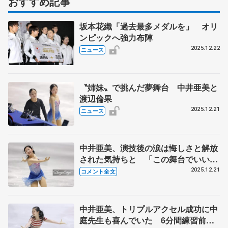
おすすめ記事
坂本花織「過去最多メダルを」 オリ
ンピックへ強力布陣
2025.12.22
ニュース
〝姉妹〟で挑んだ夢舞台 中井亜美と
渡辺倫果
2025.12.21
ニュース
中井亜美、演技後の涙は悔しさと解放
された気持ちと 「この舞台でいい演
技ができるのか不安が大きくて」【全
2025.12.21
コメント全文
日本フィギュア女子フリー】
中井亜美、トリプルアクセル成功に中
庭先生も喜んでいた 6分間練習前に