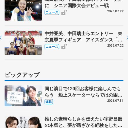
に シニア国際大会デビュー戦
2026.07.22
ニュース
中井亜美、中田璃士らエントリー 東
京夏季フィギュア アイスダンス「か
ほゆう」や矢島榛乃、北村凌大組も
2026.07.22
ニュース
ピックアップ
同じ演目で120回お客様に楽しんでも
らう 船上スケーターならではの困難
とは 影響あったPIW前キャプテン松
2026.07.31
連載
永さんの存在
推しの素晴らしさを伝えたい宇野昌磨
の本気と、夢が遠ざかる経験をした本