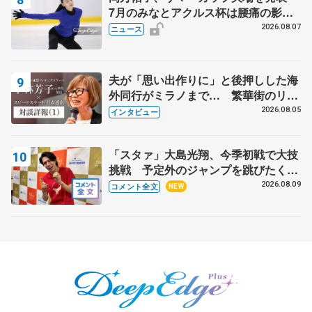
7月のみなとアクルス杯は腰痛の影響
で
2026.08.07
ニュース
夫が「思い出作りに」と後押しした海
外同行がミラノまで… 繁華街のリン
クでは不良のお兄さんも味方に 小林
2026.08.05
インタビュー
芳子さんが振り返るスケート人生
「スタァ」大島光翔、今季初戦で大技
挑戦 予定外のジャンプを跳びたくな
った理由とは… 【関東サマートロフ
2026.08.09
コメント全文
NEW
ィー男子ショート】