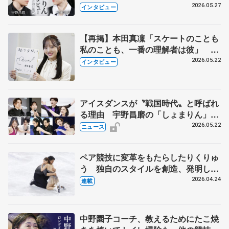
田真凜の覚悟
2026.05.27
インタビュー
【再掲】本田真凜「スケートのことも
私のことも、一番の理解者は彼」 引
退時の単独インタビューで語った競技
2026.05.22
インタビュー
人生や家族、恋人、これからの夢…
アイスダンスが〝戦国時代〟と呼ばれ
る理由 宇野昌磨の「しょまりん」ら
実力者が相次いで参戦 国内の競争激
2026.05.22
ニュース
化
ペア競技に変革をもたらしたりくりゅ
う 独自のスタイルを創造、発明した
【引退発表後②】
2026.04.24
連載
中野園子コーチ、教えるためにたこ焼