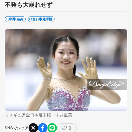
不発も大崩れせず
中井 亜美
全日本選手権
フィギュア全日本選手権 中井亜美
0
SNSでシェア