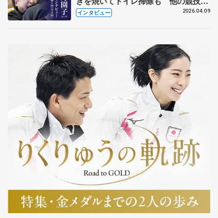
きを焼いてトイレ掃除も 他の競技に
も通用するという坂本花織の筋肉
2026.04.09
インタビュー