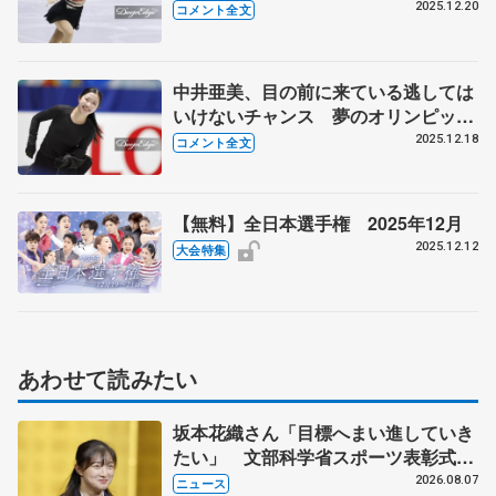
島田麻央ちゃんの衣装を締めてあげま
2025.12.20
コメント全文
した【全日本フィギュア女子SP】
中井亜美、目の前に来ている逃しては
いけないチャンス 夢のオリンピック
へトリプルアクセル2本着氷が目標
2025.12.18
コメント全文
【全日本フィギュア前日練習】
【無料】全日本選手権 2025年12月
2025.12.12
大会特集
あわせて読みたい
坂本花織さん「目標へまい進していき
たい」 文部科学省スポーツ表彰式で
代表謝辞
2026.08.07
ニュース