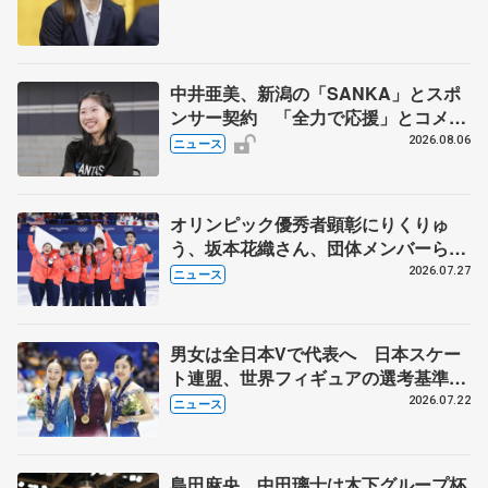
中井亜美、新潟の「SANKA」とスポ
ンサー契約 「全力で応援」とコメン
ト
2026.08.06
ニュース
オリンピック優秀者顕彰にりくりゅ
う、坂本花織さん、団体メンバーら
8月7日に文科省が表彰式、ブルーノ・
2026.07.27
ニュース
マルコット、中野園子らコーチも
男女は全日本Vで代表へ 日本スケー
ト連盟、世界フィギュアの選考基準を
承認
2026.07.22
ニュース
島田麻央、中田璃士は木下グループ杯